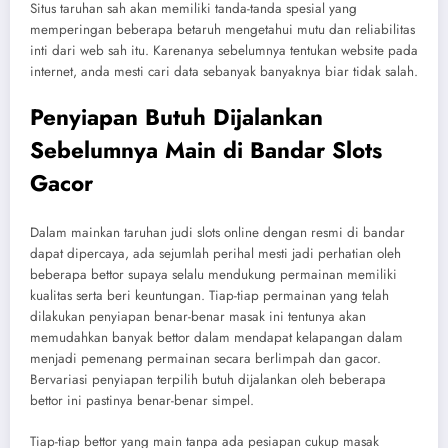
Situs taruhan sah akan memiliki tanda-tanda spesial yang
memperingan beberapa betaruh mengetahui mutu dan reliabilitas
inti dari web sah itu. Karenanya sebelumnya tentukan website pada
internet, anda mesti cari data sebanyak banyaknya biar tidak salah.
Penyiapan Butuh Dijalankan
Sebelumnya Main di Bandar Slots
Gacor
Dalam mainkan taruhan judi slots online dengan resmi di bandar
dapat dipercaya, ada sejumlah perihal mesti jadi perhatian oleh
beberapa bettor supaya selalu mendukung permainan memiliki
kualitas serta beri keuntungan. Tiap-tiap permainan yang telah
dilakukan penyiapan benar-benar masak ini tentunya akan
memudahkan banyak bettor dalam mendapat kelapangan dalam
menjadi pemenang permainan secara berlimpah dan gacor.
Bervariasi penyiapan terpilih butuh dijalankan oleh beberapa
bettor ini pastinya benar-benar simpel.
Tiap-tiap bettor yang main tanpa ada pesiapan cukup masak