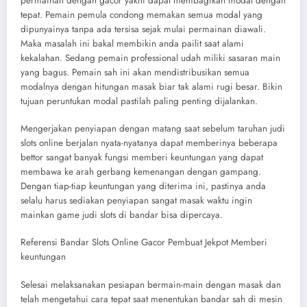
permainan dengan gacor yakni dapat membagikan modal dengan
tepat. Pemain pemula condong memakan semua modal yang
dipunyainya tanpa ada tersisa sejak mulai permainan diawali.
Maka masalah ini bakal membikin anda pailit saat alami
kekalahan. Sedang pemain professional udah miliki sasaran main
yang bagus. Pemain sah ini akan mendistribusikan semua
modalnya dengan hitungan masak biar tak alami rugi besar. Bikin
tujuan peruntukan modal pastilah paling penting dijalankan.
Mengerjakan penyiapan dengan matang saat sebelum taruhan judi
slots online berjalan nyata-nyatanya dapat memberinya beberapa
bettor sangat banyak fungsi memberi keuntungan yang dapat
membawa ke arah gerbang kemenangan dengan gampang.
Dengan tiap-tiap keuntungan yang diterima ini, pastinya anda
selalu harus sediakan penyiapan sangat masak waktu ingin
mainkan game judi slots di bandar bisa dipercaya.
Referensi Bandar Slots Online Gacor Pembuat Jekpot Memberi
keuntungan
Selesai melaksanakan pesiapan bermain-main dengan masak dan
telah mengetahui cara tepat saat menentukan bandar sah di mesin