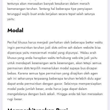
tentunya akan merasakan banyak kesukaran dalam meraih
kemenangan taruhan. Tentang hal beberapa tipe penyiapan
terunggul wajib buat anda kerjakan secara tepat salah satunya
yaitu:
Modal
Perihal khusus harus menjadi perhatian oleh beberapa bettor waktu
ingin permainkan taruhan judi slots online sah dalam website bisa
dipercaya yaitu mencermati modal yang dipunyai. Walau arah
khusus yang anda harapkan waktu terhubung web-site judi yaitu
untuk mendapati kesenangan serta kesenangan, akan tetapi semua
permainan slots terpilih memerlukan modal supaya bus dicapai
bebas. Karena semua type permainan yang disajikan oleh agen
sah ini seharusnya terpasang beberapa taruhan terlebih dulu agar
dapat anda permainkan dengan gacor. Selainnya mempersiapkan
modal pada jumlah besar, anda harus juga dapat dalam
mengelolanya dengan baik sekali. Hingga anda tak kan merasakan
rugi besar.