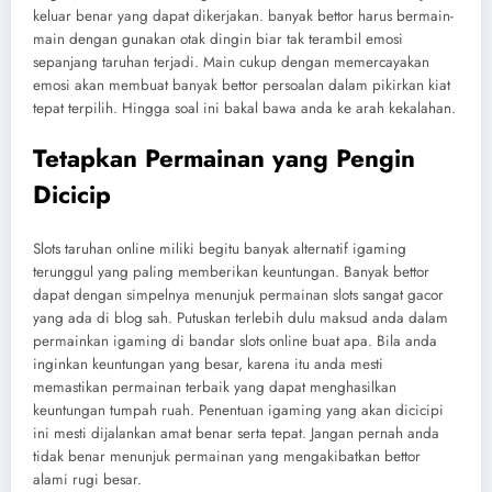
keluar benar yang dapat dikerjakan. banyak bettor harus bermain-
main dengan gunakan otak dingin biar tak terambil emosi
sepanjang taruhan terjadi. Main cukup dengan memercayakan
emosi akan membuat banyak bettor persoalan dalam pikirkan kiat
tepat terpilih. Hingga soal ini bakal bawa anda ke arah kekalahan.
Tetapkan Permainan yang Pengin
Dicicip
Slots taruhan online miliki begitu banyak alternatif igaming
terunggul yang paling memberikan keuntungan. Banyak bettor
dapat dengan simpelnya menunjuk permainan slots sangat gacor
yang ada di blog sah. Putuskan terlebih dulu maksud anda dalam
permainkan igaming di bandar slots online buat apa. Bila anda
inginkan keuntungan yang besar, karena itu anda mesti
memastikan permainan terbaik yang dapat menghasilkan
keuntungan tumpah ruah. Penentuan igaming yang akan dicicipi
ini mesti dijalankan amat benar serta tepat. Jangan pernah anda
tidak benar menunjuk permainan yang mengakibatkan bettor
alami rugi besar.