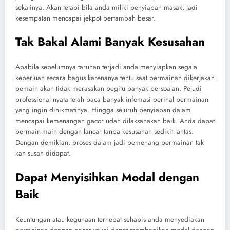
sekalinya. Akan tetapi bila anda miliki penyiapan masak, jadi
kesempatan mencapai jekpot bertambah besar.
Tak Bakal Alami Banyak Kesusahan
Apabila sebelumnya taruhan terjadi anda menyiapkan segala
keperluan secara bagus karenanya tentu saat permainan dikerjakan
pemain akan tidak merasakan begitu banyak persoalan. Pejudi
professional nyata telah baca banyak infomasi perihal permainan
yang ingin dinikmatinya. Hingga seluruh penyiapan dalam
mencapai kemenangan gacor udah dilaksanakan baik. Anda dapat
bermain-main dengan lancar tanpa kesusahan sedikit lantas.
Dengan demikian, proses dalam jadi pemenang permainan tak
kan susah didapat.
Dapat Menyisihkan Modal dengan
Baik
Keuntungan atau kegunaan terhebat sehabis anda menyediakan