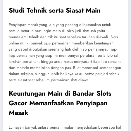
Studi Tehnik serta Siasat Main
Penyiapan masak yang lain yang penting dilaksanakan untuk
semua betaruh saat ingin main di biro judi slots sah yaitu
mendalami tehnik dan trik itu saat sebelum taruhan diawali. Slots
online miliki banyak opsi permainan memberikan keuntungan
yang dapat diputuskan sesenang hati oleh tiap pemainnya. Tiap-
tiap permainan yang siap ini mempunyai peraturan serta tutorial
taruhan berlainan, hingga anda harus menyadari tiap-tiap rencana
dan metode memainkan dengan pas. Buat mencapai kemenangan
dalam sekejap, sungguh lebih baiknya kalau bettor pelajari tehnik
serta siasat saat sebelum permainan slots diawali.
Keuntungan Main di Bandar Slots
Gacor Memanfaatkan Penyiapan
Masak
Lumayan banyak antara pemain malas menyediakan beberapa hal