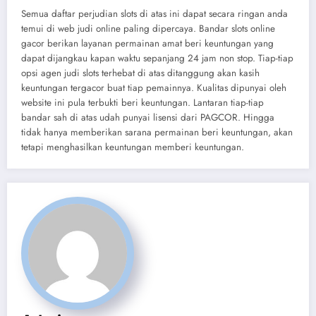
Semua daftar perjudian slots di atas ini dapat secara ringan anda
temui di web judi online paling dipercaya. Bandar slots online
gacor berikan layanan permainan amat beri keuntungan yang
dapat dijangkau kapan waktu sepanjang 24 jam non stop. Tiap-tiap
opsi agen judi slots terhebat di atas ditanggung akan kasih
keuntungan tergacor buat tiap pemainnya. Kualitas dipunyai oleh
website ini pula terbukti beri keuntungan. Lantaran tiap-tiap
bandar sah di atas udah punyai lisensi dari PAGCOR. Hingga
tidak hanya memberikan sarana permainan beri keuntungan, akan
tetapi menghasilkan keuntungan memberi keuntungan.