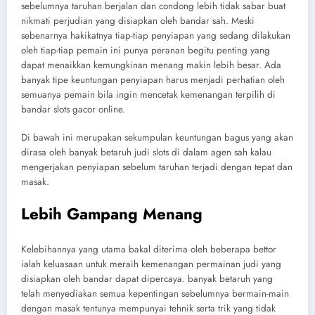
sebelumnya taruhan berjalan dan condong lebih tidak sabar buat
nikmati perjudian yang disiapkan oleh bandar sah. Meski
sebenarnya hakikatnya tiap-tiap penyiapan yang sedang dilakukan
oleh tiap-tiap pemain ini punya peranan begitu penting yang
dapat menaikkan kemungkinan menang makin lebih besar. Ada
banyak tipe keuntungan penyiapan harus menjadi perhatian oleh
semuanya pemain bila ingin mencetak kemenangan terpilih di
bandar slots gacor online.
Di bawah ini merupakan sekumpulan keuntungan bagus yang akan
dirasa oleh banyak betaruh judi slots di dalam agen sah kalau
mengerjakan penyiapan sebelum taruhan terjadi dengan tepat dan
masak.
Lebih Gampang Menang
Kelebihannya yang utama bakal diterima oleh beberapa bettor
ialah keluasaan untuk meraih kemenangan permainan judi yang
disiapkan oleh bandar dapat dipercaya. banyak betaruh yang
telah menyediakan semua kepentingan sebelumnya bermain-main
dengan masak tentunya mempunyai tehnik serta trik yang tidak