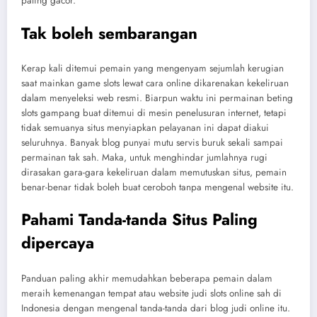
paling gacor.
Tak boleh sembarangan
Kerap kali ditemui pemain yang mengenyam sejumlah kerugian
saat mainkan game slots lewat cara online dikarenakan kekeliruan
dalam menyeleksi web resmi. Biarpun waktu ini permainan beting
slots gampang buat ditemui di mesin penelusuran internet, tetapi
tidak semuanya situs menyiapkan pelayanan ini dapat diakui
seluruhnya. Banyak blog punyai mutu servis buruk sekali sampai
permainan tak sah. Maka, untuk menghindar jumlahnya rugi
dirasakan gara-gara kekeliruan dalam memutuskan situs, pemain
benar-benar tidak boleh buat ceroboh tanpa mengenal website itu.
Pahami Tanda-tanda Situs Paling
dipercaya
Panduan paling akhir memudahkan beberapa pemain dalam
meraih kemenangan tempat atau website judi slots online sah di
Indonesia dengan mengenal tanda-tanda dari blog judi online itu.