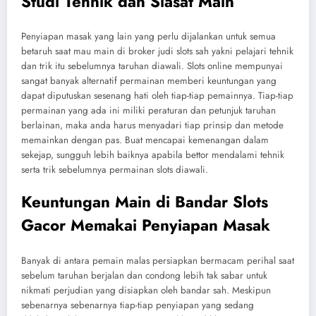
Studi Tehnik dan Siasat Main
Penyiapan masak yang lain yang perlu dijalankan untuk semua
betaruh saat mau main di broker judi slots sah yakni pelajari tehnik
dan trik itu sebelumnya taruhan diawali. Slots online mempunyai
sangat banyak alternatif permainan memberi keuntungan yang
dapat diputuskan sesenang hati oleh tiap-tiap pemainnya. Tiap-tiap
permainan yang ada ini miliki peraturan dan petunjuk taruhan
berlainan, maka anda harus menyadari tiap prinsip dan metode
memainkan dengan pas. Buat mencapai kemenangan dalam
sekejap, sungguh lebih baiknya apabila bettor mendalami tehnik
serta trik sebelumnya permainan slots diawali.
Keuntungan Main di Bandar Slots
Gacor Memakai Penyiapan Masak
Banyak di antara pemain malas persiapkan bermacam perihal saat
sebelum taruhan berjalan dan condong lebih tak sabar untuk
nikmati perjudian yang disiapkan oleh bandar sah. Meskipun
sebenarnya sebenarnya tiap-tiap penyiapan yang sedang