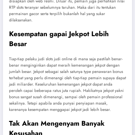
disiapkan oleh web resmi. Diluar itu, pemain juga perhatikan nilai
RTP slots teranyar sebelumnya taruhan. Maka dari itu tentukan
permainan gacor serta terpilih bukanlah hal yang sukar
dilaksanakan.
Kesempatan gapai Jekpot Lebih
Besar
Tiap-tiap pelaku judi slots judi online di mana saja pastilah benar-
benar menginginkan dapat meraih kemenangan jekpot dengan
jumlah besar. Jekpot sebagai salah satunya type penawaran bonus
terhebat yang perlu dimenangi oleh tiap-tiap pemain supaya dapat
jadi miliarder. Keseluruhan kemenangan jekpot dapat anda
peroleh capai beberapa ratus juta rupiah. Hakikatnya jekpot yakni
bonus sangat susah dimenangi, sampai oleh pemain professional
sekalinya. Tetapi apabila anda punyai penyiapan masak,
karenanya kesempatan menggapai jekpot jadi lebih besar.
Tak Akan Mengenyam Banyak
Kesusahan