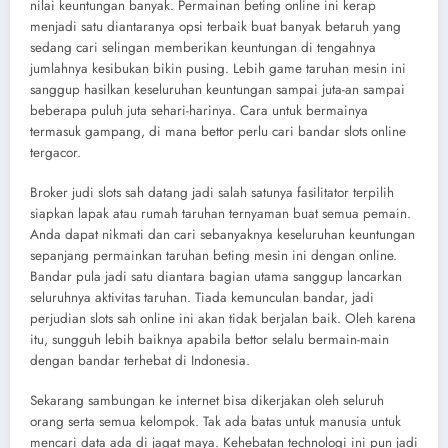
nilai keuntungan banyak. Permainan beting online ini kerap
menjadi satu diantaranya opsi terbaik buat banyak betaruh yang
sedang cari selingan memberikan keuntungan di tengahnya
jumlahnya kesibukan bikin pusing. Lebih game taruhan mesin ini
sanggup hasilkan keseluruhan keuntungan sampai juta-an sampai
beberapa puluh juta sehari-harinya. Cara untuk bermainya
termasuk gampang, di mana bettor perlu cari bandar slots online
tergacor.
Broker judi slots sah datang jadi salah satunya fasilitator terpilih
siapkan lapak atau rumah taruhan ternyaman buat semua pemain.
Anda dapat nikmati dan cari sebanyaknya keseluruhan keuntungan
sepanjang permainkan taruhan beting mesin ini dengan online.
Bandar pula jadi satu diantara bagian utama sanggup lancarkan
seluruhnya aktivitas taruhan. Tiada kemunculan bandar, jadi
perjudian slots sah online ini akan tidak berjalan baik. Oleh karena
itu, sungguh lebih baiknya apabila bettor selalu bermain-main
dengan bandar terhebat di Indonesia.
Sekarang sambungan ke internet bisa dikerjakan oleh seluruh
orang serta semua kelompok. Tak ada batas untuk manusia untuk
mencari data ada di jagat maya. Kehebatan technologi ini pun jadi