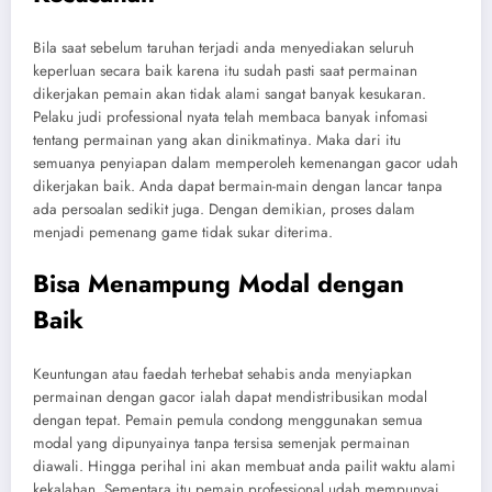
Bila saat sebelum taruhan terjadi anda menyediakan seluruh
keperluan secara baik karena itu sudah pasti saat permainan
dikerjakan pemain akan tidak alami sangat banyak kesukaran.
Pelaku judi professional nyata telah membaca banyak infomasi
tentang permainan yang akan dinikmatinya. Maka dari itu
semuanya penyiapan dalam memperoleh kemenangan gacor udah
dikerjakan baik. Anda dapat bermain-main dengan lancar tanpa
ada persoalan sedikit juga. Dengan demikian, proses dalam
menjadi pemenang game tidak sukar diterima.
Bisa Menampung Modal dengan
Baik
Keuntungan atau faedah terhebat sehabis anda menyiapkan
permainan dengan gacor ialah dapat mendistribusikan modal
dengan tepat. Pemain pemula condong menggunakan semua
modal yang dipunyainya tanpa tersisa semenjak permainan
diawali. Hingga perihal ini akan membuat anda pailit waktu alami
kekalahan. Sementara itu pemain professional udah mempunyai