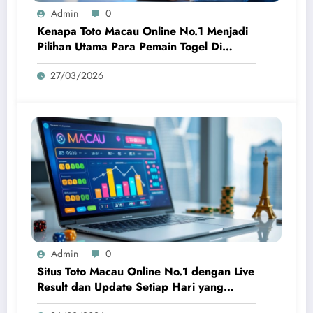
Admin
0
Kenapa Toto Macau Online No.1 Menjadi
Pilihan Utama Para Pemain Togel Di
Indonesia
27/03/2026
Admin
0
Situs Toto Macau Online No.1 dengan Live
Result dan Update Setiap Hari yang
Akurat