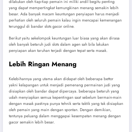
dilakukan oleh tiap-tiap pemain ini miliki andil begitu penting
yang dapat mempertingkat kemungkinan menang semakin lebih
besar. Ada banyak macam keuntungan penyiapan harus menjadi
perhatian oleh seluruh pemain kalau ingin mencapai kemenangan
terunggul di bandar slots gacor online.
Berikut yaitu sekelompok keuntungan luar biasa yang akan dirasa
oleh banyak betaruh judi slots dalam agen sah bila lakukan
penyiapan akan taruhan terjadi dengan tepat serta masak.
Lebih Ringan Menang
Kelebihannya yang utama akan didapat oleh beberapa bettor
yakni kelapangan untuk menjadi pemenang permainan judi yang
disiapkan oleh bandar dapat dipercaya. beberapa betaruh yang
udah menyiapkan semua kepentingan saat sebelum bermain-main
dengan masak pastinya punya tehnik serta taktik yang tak disiapkan
oleh pemain yang main dengan spontan. Dengan demikian,
tentunya peluang dalam menggapai kesempatan menang dengan
gacor semakin lebih besar.