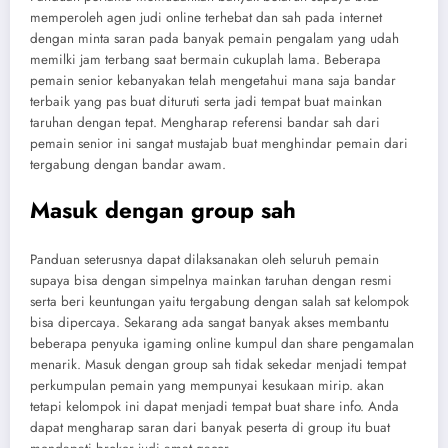
memperoleh agen judi online terhebat dan sah pada internet
dengan minta saran pada banyak pemain pengalam yang udah
memilki jam terbang saat bermain cukuplah lama. Beberapa
pemain senior kebanyakan telah mengetahui mana saja bandar
terbaik yang pas buat dituruti serta jadi tempat buat mainkan
taruhan dengan tepat. Mengharap referensi bandar sah dari
pemain senior ini sangat mustajab buat menghindar pemain dari
tergabung dengan bandar awam.
Masuk dengan group sah
Panduan seterusnya dapat dilaksanakan oleh seluruh pemain
supaya bisa dengan simpelnya mainkan taruhan dengan resmi
serta beri keuntungan yaitu tergabung dengan salah sat kelompok
bisa dipercaya. Sekarang ada sangat banyak akses membantu
beberapa penyuka igaming online kumpul dan share pengamalan
menarik. Masuk dengan group sah tidak sekedar menjadi tempat
perkumpulan pemain yang mempunyai kesukaan mirip. akan
tetapi kelompok ini dapat menjadi tempat buat share info. Anda
dapat mengharap saran dari banyak peserta di group itu buat