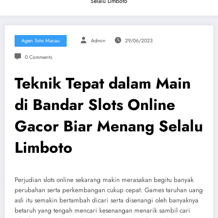
Selalu Limboto
Agen Toto Macau
Admin
29/06/2023
0 Comments
Teknik Tepat dalam Main
di Bandar Slots Online
Gacor Biar Menang Selalu
Limboto
Perjudian slots online sekarang makin merasakan begitu banyak
perubahan serta perkembangan cukup cepat. Games taruhan uang
asli itu semakin bertambah dicari serta disenangi oleh banyaknya
betaruh yang tengah mencari kesenangan menarik sambil cari