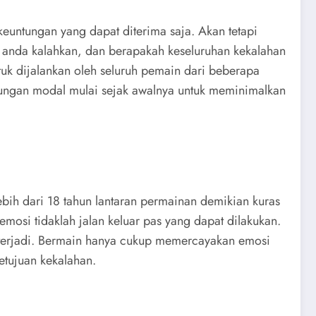
keuntungan yang dapat diterima saja. Akan tetapi
s anda kalahkan, dan berapakah keseluruhan kekalahan
uk dijalankan oleh seluruh pemain dari beberapa
tungan modal mulai sejak awalnya untuk meminimalkan
ih dari 18 tahun lantaran permainan demikian kuras
mosi tidaklah jalan keluar pas yang dapat dilakukan.
n terjadi. Bermain hanya cukup memercayakan emosi
etujuan kekalahan.