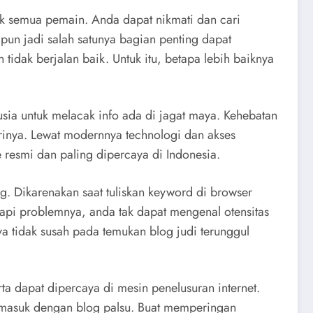
ntuk semua pemain. Anda dapat nikmati dan cari
pun jadi salah satunya bagian penting dapat
 tidak berjalan baik. Untuk itu, betapa lebih baiknya
usia untuk melacak info ada di jagat maya. Kehebatan
arinya. Lewat modernnya technologi dan akses
e resmi dan paling dipercaya di Indonesia.
g. Dikarenakan saat tuliskan keyword di browser
tapi problemnya, anda tak dapat mengenal otensitas
nya tidak susah pada temukan blog judi terunggul
ta dapat dipercaya di mesin penelusuran internet.
ek masuk dengan blog palsu. Buat memperingan