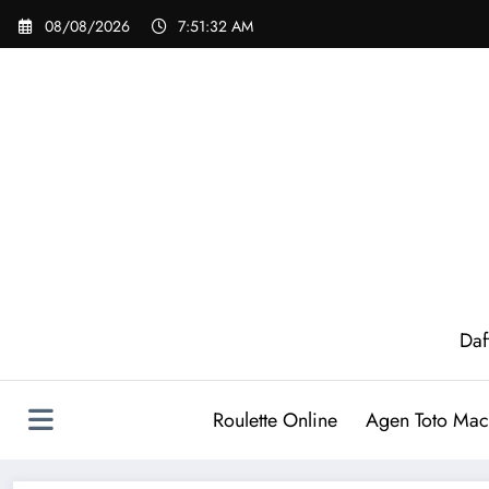
Skip
08/08/2026
7:51:33 AM
to
content
Daf
Roulette Online
Agen Toto Ma