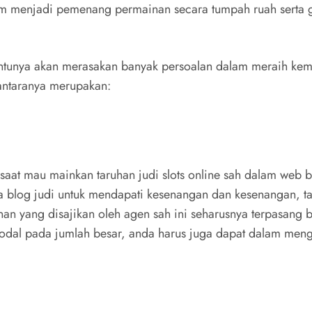
 menjadi pemenang permainan secara tumpah ruah serta ga
entunya akan merasakan banyak persoalan dalam meraih ke
iantaranya merupakan:
 saat mau mainkan taruhan judi slots online sah dalam web 
blog judi untuk mendapati kesenangan dan kesenangan, tap
 yang disajikan oleh agen sah ini seharusnya terpasang b
al pada jumlah besar, anda harus juga dapat dalam mengel