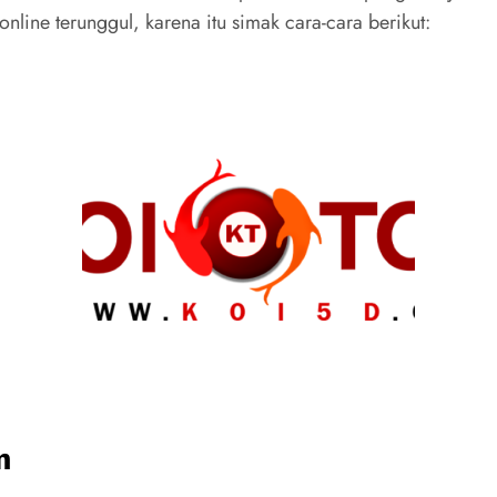
nline terunggul, karena itu simak cara-cara berikut:
m