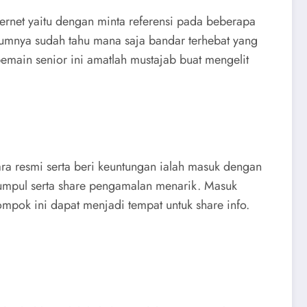
ernet yaitu dengan minta referensi pada beberapa
mnya sudah tahu mana saja bandar terhebat yang
pemain senior ini amatlah mustajab buat mengelit
ara resmi serta beri keuntungan ialah masuk dengan
kumpul serta share pengamalan menarik. Masuk
pok ini dapat menjadi tempat untuk share info.