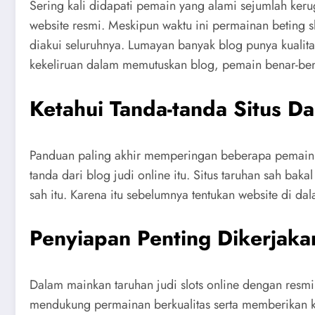
Sering kali didapati pemain yang alami sejumlah ker
website resmi. Meskipun waktu ini permainan beting sl
diakui seluruhnya. Lumayan banyak blog punya kualita
kekeliruan dalam memutuskan blog, pemain benar-bena
Ketahui Tanda-tanda Situs D
Panduan paling akhir memperingan beberapa pemain d
tanda dari blog judi online itu. Situs taruhan sah bak
sah itu. Karena itu sebelumnya tentukan website di da
Penyiapan Penting Dikerjaka
Dalam mainkan taruhan judi slots online dengan resmi
mendukung permainan berkualitas serta memberikan ke