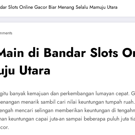
ndar Slots Online Gacor Biar Menang Selalu Mamuju Utara
mments
Main di Bandar Slots O
ju Utara
begitu banyak kemajuan dan perkembangan lumayan cepat. Ga
enangan menarik sambil cari nilai keuntungan tumpah ruah. 
g tengah mencari selingan memberikan keuntungan di tengahn
an keuntungan capai juta-an sampai beberapa puluh juta tia
cor.