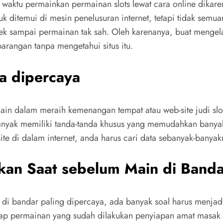
 waktu permainkan permainan slots lewat cara online dikar
k ditemui di mesin penelusuran internet, tetapi tidak semua
lek sampai permainan tak sah. Oleh karenanya, buat mengel
rangan tanpa mengetahui situs itu.
sa dipercaya
n dalam meraih kemenangan tempat atau web-site judi slots
l banyak memiliki tanda-tanda khusus yang memudahkan banya
ite di dalam internet, anda harus cari data sebanyak-banyak
kan Saat sebelum Main di Banda
 di bandar paling dipercaya, ada banyak soal harus menjad
iap permainan yang sudah dilakukan penyiapan amat masak