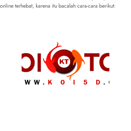
line terhebat, karena itu bacalah cara-cara berikut: