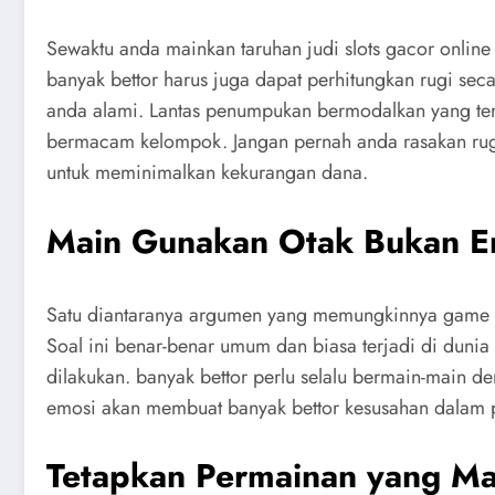
Sewaktu anda mainkan taruhan judi slots gacor online
banyak bettor harus juga dapat perhitungkan rugi sec
anda alami. Lantas penumpukan bermodalkan yang tert
bermacam kelompok. Jangan pernah anda rasakan rugi 
untuk meminimalkan kekurangan dana.
Main Gunakan Otak Bukan E
Satu diantaranya argumen yang memungkinnya game in
Soal ini benar-benar umum dan biasa terjadi di dun
dilakukan. banyak bettor perlu selalu bermain-main 
emosi akan membuat banyak bettor kesusahan dalam pik
Tetapkan Permainan yang Mau