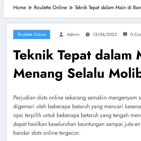
Home
Roulette Online
Teknik Tepat dalam Main di Ba
Roulette Online
Admin
13/04/2023
0 Co
Teknik Tepat dalam 
Menang Selalu Moli
Perjudian slots online sekarang semakin mengenyam 
digemari oleh beberapa betaruh yang mencari kesenan
opsi terpilih untuk beberapa betaruh yang tengah men
dapat hasilkan keseluruhan keuntungan sampai juta-an
bandar slots online tergacor.