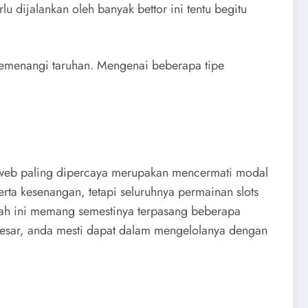
dijalankan oleh banyak bettor ini tentu begitu
emenangi taruhan. Mengenai beberapa tipe
 di web paling dipercaya merupakan mencermati modal
ta kesenangan, tetapi seluruhnya permainan slots
sah ini memang semestinya terpasang beberapa
esar, anda mesti dapat dalam mengelolanya dengan