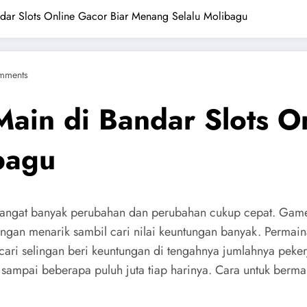
ndar Slots Online Gacor Biar Menang Selalu Molibagu
mments
Main di Bandar Slots O
bagu
sangat banyak perubahan dan perubahan cukup cepat. Games 
gan menarik sambil cari nilai keuntungan banyak. Permainan
cari selingan beri keuntungan di tengahnya jumlahnya peker
 sampai beberapa puluh juta tiap harinya. Cara untuk berma