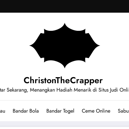
ChristonTheCrapper
tar Sekarang, Menangkan Hadiah Menarik di Situs Judi Onl
cau
Bandar Bola
Bandar Togel
Ceme Online
Sabu