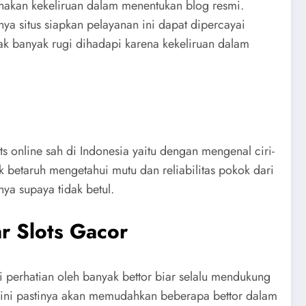
enakan kekeliruan dalam menentukan blog resmi.
nya situs siapkan pelayanan ini dapat dipercayai
ak banyak rugi dihadapi karena kekeliruan dalam
 online sah di Indonesia yaitu dengan mengenal ciri-
k betaruh mengetahui mutu dan reliabilitas pokok dari
nya supaya tidak betul.
r Slots Gacor
i perhatian oleh banyak bettor biar selalu mendukung
 ini pastinya akan memudahkan beberapa bettor dalam