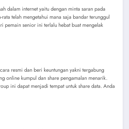
ah dalam internet yaitu dengan minta saran pada
rata telah mengetahui mana saja bandar terunggul
i pemain senior ini terlalu hebat buat mengelak
cara resmi dan beri keuntungan yakni tergabung
ing online kumpul dan share pengamalan menarik.
up ini dapat menjadi tempat untuk share data. Anda