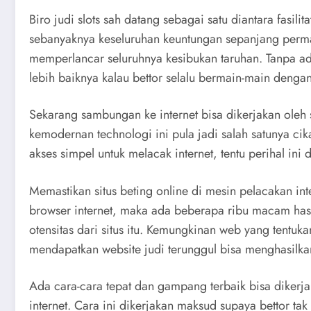
Biro judi slots sah datang sebagai satu diantara fasi
sebanyaknya keseluruhan keuntungan sepanjang permain
memperlancar seluruhnya kesibukan taruhan. Tanpa ada 
lebih baiknya kalau bettor selalu bermain-main dengan
Sekarang sambungan ke internet bisa dikerjakan oleh 
kemodernan technologi ini pula jadi salah satunya c
akses simpel untuk melacak internet, tentu perihal in
Memastikan situs beting online di mesin pelacakan in
browser internet, maka ada beberapa ribu macam hasi
otensitas dari situs itu. Kemungkinan web yang tentuk
mendapatkan website judi terunggul bisa menghasilka
Ada cara-cara tepat dan gampang terbaik bisa dikerj
internet. Cara ini dikerjakan maksud supaya bettor ta