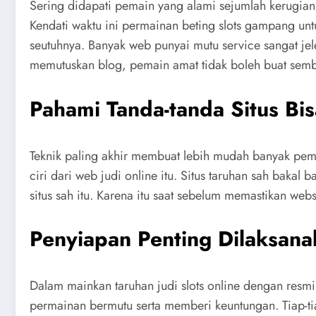
Sering didapati pemain yang alami sejumlah kerugian
Kendati waktu ini permainan beting slots gampang untu
seutuhnya. Banyak web punyai mutu service sangat je
memutuskan blog, pemain amat tidak boleh buat semba
Pahami Tanda-tanda Situs Bi
Teknik paling akhir membuat lebih mudah banyak pemai
ciri dari web judi online itu. Situs taruhan sah baka
situs sah itu. Karena itu saat sebelum memastikan webs
Penyiapan Penting Dilaksana
Dalam mainkan taruhan judi slots online dengan resmi
permainan bermutu serta memberi keuntungan. Tiap-t