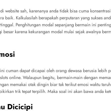
 di website sah, karenanya anda tidak bisa cuma konsentras
ara baik. Kalkulasilah berapakah perputaran yang sukses a
inggal. Penghitungan modal sepanjang bermain ini penting
besar karena kekurangan modal mulai sejak awalnya bermai
mosi
i cuman dapat dicapai oleh orang dewasa berusia lebih p
ia slots online. Walaupun begitu, bermain-main dengan me
dengan memakai otak dingin biar tak terikut emosi waktu ta
irkan trik tepat terpilih. Maka soal ini akan bawa anda ket
 Dicicipi