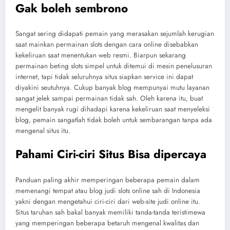
Gak boleh sembrono
Sangat sering didapati pemain yang merasakan sejumlah kerugian
saat mainkan permainan slots dengan cara online disebabkan
kekeliruan saat menentukan web resmi. Biarpun sekarang
permainan beting slots simpel untuk ditemui di mesin penelusuran
internet, tapi tidak seluruhnya situs siapkan service ini dapat
diyakini seutuhnya. Cukup banyak blog mempunyai mutu layanan
sangat jelek sampai permainan tidak sah. Oleh karena itu, buat
mengelit banyak rugi dihadapi karena kekeliruan saat menyeleksi
blog, pemain sangatlah tidak boleh untuk sembarangan tanpa ada
mengenal situs itu.
Pahami Ciri-ciri Situs Bisa dipercaya
Panduan paling akhir memperingan beberapa pemain dalam
memenangi tempat atau blog judi slots online sah di Indonesia
yakni dengan mengetahui ciri-ciri dari web-site judi online itu.
Situs taruhan sah bakal banyak memiliki tanda-tanda teristimewa
yang memperingan beberapa betaruh mengenal kwalitas dan