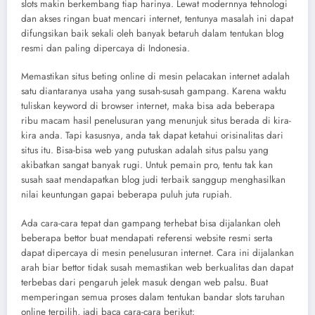
slots makin berkembang tiap harinya. Lewat modernnya tehnologi
dan akses ringan buat mencari internet, tentunya masalah ini dapat
difungsikan baik sekali oleh banyak betaruh dalam tentukan blog
resmi dan paling dipercaya di Indonesia.
Memastikan situs beting online di mesin pelacakan internet adalah
satu diantaranya usaha yang susah-susah gampang. Karena waktu
tuliskan keyword di browser internet, maka bisa ada beberapa
ribu macam hasil penelusuran yang menunjuk situs berada di kira-
kira anda. Tapi kasusnya, anda tak dapat ketahui orisinalitas dari
situs itu. Bisa-bisa web yang putuskan adalah situs palsu yang
akibatkan sangat banyak rugi. Untuk pemain pro, tentu tak kan
susah saat mendapatkan blog judi terbaik sanggup menghasilkan
nilai keuntungan gapai beberapa puluh juta rupiah.
Ada cara-cara tepat dan gampang terhebat bisa dijalankan oleh
beberapa bettor buat mendapati referensi website resmi serta
dapat dipercaya di mesin penelusuran internet. Cara ini dijalankan
arah biar bettor tidak susah memastikan web berkualitas dan dapat
terbebas dari pengaruh jelek masuk dengan web palsu. Buat
memperingan semua proses dalam tentukan bandar slots taruhan
online terpilih, jadi baca cara-cara berikut: