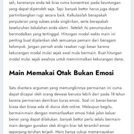
sah, karenanya anda tak bisa cuma konsentrasi pada keuntungan
yang dapat diperoleh saja. Tapi banyak bettor harus juga dapat
pertimbangkan rugi secara baik. Kalkulasilah berapakah
perputaran yang sukses anda singkirkan, serta berapakah
keseluruhan kekalahan anda alami. Setelah itu penumpukan
bermodalkan yang tertinggal. Hitungan modal waktu main ini
penting buat dijalankan oleh semuanya pemain dari beragam
kelompok. Jangan pernah anda rasakan rugi besar karena
kekurangan modal mulai sejak awal mula bermain. Buat hitungan
modal mulai sejak awalnya untuk meminimalkan kekurangan dana.
Main Memakai Otak Bukan Emosi
Satu diantara argumen yang memungkinnya permainan ini cuma
dapat dicapai oleh orang dewasa berusia lebih dari pada 18 tahun
karena permainan demikian kuras emosi. Soal ini benar-benar
biasa dan biasa ada di dunia slots online. Walaupun begitu,
bermain-main dengan memanfaatkan emosi tidak jalan keluar
benar yang dapat dilakukan. banyak bettor perlu selalu bermain-
main dengan gunakan otak dingin biar tak terambil emosi
sepanjang taruhan terjadi. Main hanya cukup memercayakan