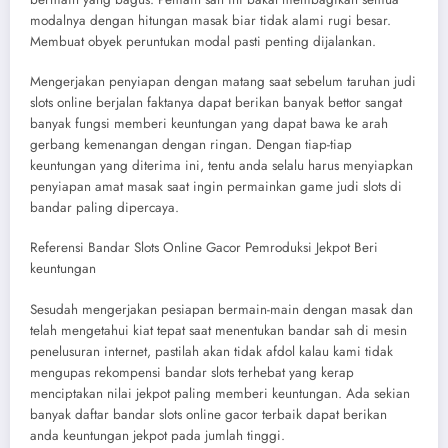
modalnya dengan hitungan masak biar tidak alami rugi besar.
Membuat obyek peruntukan modal pasti penting dijalankan.
Mengerjakan penyiapan dengan matang saat sebelum taruhan judi
slots online berjalan faktanya dapat berikan banyak bettor sangat
banyak fungsi memberi keuntungan yang dapat bawa ke arah
gerbang kemenangan dengan ringan. Dengan tiap-tiap
keuntungan yang diterima ini, tentu anda selalu harus menyiapkan
penyiapan amat masak saat ingin permainkan game judi slots di
bandar paling dipercaya.
Referensi Bandar Slots Online Gacor Pemroduksi Jekpot Beri
keuntungan
Sesudah mengerjakan pesiapan bermain-main dengan masak dan
telah mengetahui kiat tepat saat menentukan bandar sah di mesin
penelusuran internet, pastilah akan tidak afdol kalau kami tidak
mengupas rekompensi bandar slots terhebat yang kerap
menciptakan nilai jekpot paling memberi keuntungan. Ada sekian
banyak daftar bandar slots online gacor terbaik dapat berikan
anda keuntungan jekpot pada jumlah tinggi.