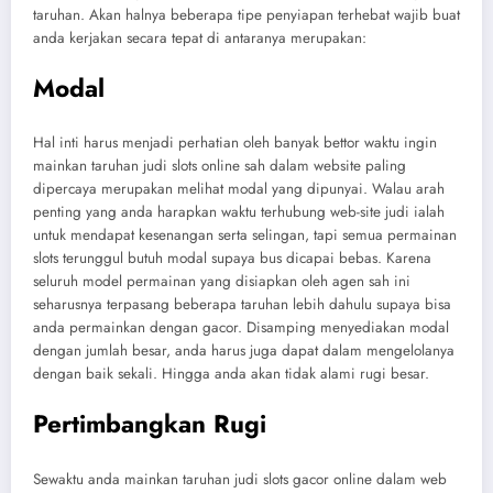
taruhan. Akan halnya beberapa tipe penyiapan terhebat wajib buat
anda kerjakan secara tepat di antaranya merupakan:
Modal
Hal inti harus menjadi perhatian oleh banyak bettor waktu ingin
mainkan taruhan judi slots online sah dalam website paling
dipercaya merupakan melihat modal yang dipunyai. Walau arah
penting yang anda harapkan waktu terhubung web-site judi ialah
untuk mendapat kesenangan serta selingan, tapi semua permainan
slots terunggul butuh modal supaya bus dicapai bebas. Karena
seluruh model permainan yang disiapkan oleh agen sah ini
seharusnya terpasang beberapa taruhan lebih dahulu supaya bisa
anda permainkan dengan gacor. Disamping menyediakan modal
dengan jumlah besar, anda harus juga dapat dalam mengelolanya
dengan baik sekali. Hingga anda akan tidak alami rugi besar.
Pertimbangkan Rugi
Sewaktu anda mainkan taruhan judi slots gacor online dalam web