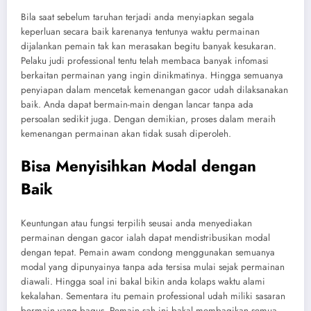
Bila saat sebelum taruhan terjadi anda menyiapkan segala
keperluan secara baik karenanya tentunya waktu permainan
dijalankan pemain tak kan merasakan begitu banyak kesukaran.
Pelaku judi professional tentu telah membaca banyak infomasi
berkaitan permainan yang ingin dinikmatinya. Hingga semuanya
penyiapan dalam mencetak kemenangan gacor udah dilaksanakan
baik. Anda dapat bermain-main dengan lancar tanpa ada
persoalan sedikit juga. Dengan demikian, proses dalam meraih
kemenangan permainan akan tidak susah diperoleh.
Bisa Menyisihkan Modal dengan
Baik
Keuntungan atau fungsi terpilih seusai anda menyediakan
permainan dengan gacor ialah dapat mendistribusikan modal
dengan tepat. Pemain awam condong menggunakan semuanya
modal yang dipunyainya tanpa ada tersisa mulai sejak permainan
diawali. Hingga soal ini bakal bikin anda kolaps waktu alami
kekalahan. Sementara itu pemain professional udah miliki sasaran
bermain yang bagus. Pemain sah ini bakal membagikan semua