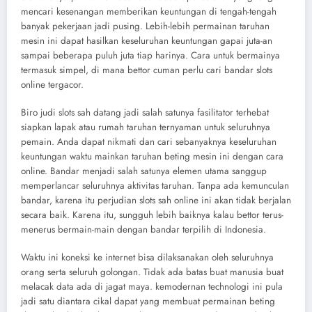
mencari kesenangan memberikan keuntungan di tengah-tengah
banyak pekerjaan jadi pusing. Lebih-lebih permainan taruhan
mesin ini dapat hasilkan keseluruhan keuntungan gapai juta-an
sampai beberapa puluh juta tiap harinya. Cara untuk bermainya
termasuk simpel, di mana bettor cuman perlu cari bandar slots
online tergacor.
Biro judi slots sah datang jadi salah satunya fasilitator terhebat
siapkan lapak atau rumah taruhan ternyaman untuk seluruhnya
pemain. Anda dapat nikmati dan cari sebanyaknya keseluruhan
keuntungan waktu mainkan taruhan beting mesin ini dengan cara
online. Bandar menjadi salah satunya elemen utama sanggup
memperlancar seluruhnya aktivitas taruhan. Tanpa ada kemunculan
bandar, karena itu perjudian slots sah online ini akan tidak berjalan
secara baik. Karena itu, sungguh lebih baiknya kalau bettor terus-
menerus bermain-main dengan bandar terpilih di Indonesia.
Waktu ini koneksi ke internet bisa dilaksanakan oleh seluruhnya
orang serta seluruh golongan. Tidak ada batas buat manusia buat
melacak data ada di jagat maya. kemodernan technologi ini pula
jadi satu diantara cikal dapat yang membuat permainan beting