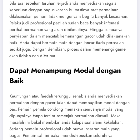
Bila saat sebelum taruhan terjadi anda menyediakan segala
keperluan dengan bagus karena itu pastinya saat permainan
dilaksanakan pemain tidak mengenyam begitu banyak kesusahan.
Pelaku judi professional pastilah sudah baca banyak infomasi
perihal permainan yang akan dinikmatinya. Hingga semuanya
penyiapan dalam mencetak kemenangan gacor udah dilaksanakan
baik. Anda dapat bermain-main dengan lancar tiada persoalan
sedikit juga. Dengan demikian, proses dalam memenangi game
akan tidak susah diterima.
Dapat Menampung Modal dengan
Baik
Keuntungan atau faedah terunggul sehabis anda menyediakan
permainan dengan gacor ialah dapat membagikan modal dengan
pas. Pemain pemula condong memakan semuanya modal yang
dipunyainya tanpa tersisa semenjak permainan diawali. Maka
masalah ini bakal membikin anda kolaps saat alami kekalahan.
Sedang pemain professional udah punyai sasaran main yang
bagus. Pemain sah ini bakal mendistribusikan seluruhnya