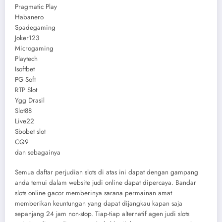
Pragmatic Play
Habanero
Spadegaming
Joker123
Microgaming
Playtech
Isoftbet
PG Soft
RTP Slot
Ygg Drasil
Slot88
Live22
Sbobet slot
CQ9
dan sebagainya
Semua daftar perjudian slots di atas ini dapat dengan gampang
anda temui dalam website judi online dapat dipercaya. Bandar
slots online gacor memberinya sarana permainan amat
memberikan keuntungan yang dapat dijangkau kapan saja
sepanjang 24 jam non-stop. Tiap-tiap alternatif agen judi slots