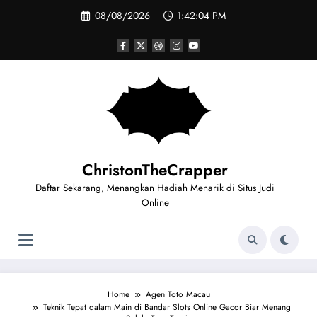
Skip
08/08/2026
1:42:05 PM
to
content
ChristonTheCrapper
Daftar Sekarang, Menangkan Hadiah Menarik di Situs Judi
Online
Home
Agen Toto Macau
Teknik Tepat dalam Main di Bandar Slots Online Gacor Biar Menang