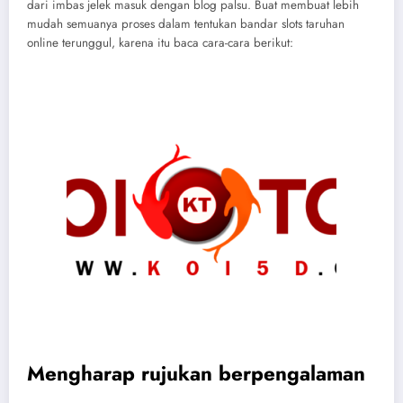
dari imbas jelek masuk dengan blog palsu. Buat membuat lebih
mudah semuanya proses dalam tentukan bandar slots taruhan
online terunggul, karena itu baca cara-cara berikut:
Mengharap rujukan berpengalaman