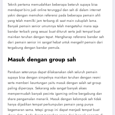
Teknik pertama memudahkan beberapa betaruh supaya bisa
mendapat biro judi online terunggul dan sah di dalam internet
yakni dengan memohon referensi pada beberapa pemain ahli
yang telah memilki jam terbang di saat main cukuplah lama.
Banyak pemain senior umumnya telah mengetahui mana saja
bandar terbaik yang sesuai buat dituruti serta jadi tempat buat
mainkan taruhan dengan tepat. Mengharap referensi bandar sah
dari pemain senior ini sangat hebat untuk mengelit pemain dari
tergabung dengan bandar pemula.
Masuk dengan group sah
Panduan seterusnya dapat dilaksanakan oleh seluruh pemain
supaya bisa dengan simpelnya mainkan taruhan dengan resmi
serta memberi keuntungan yaitu masuk dengan salah sat group
paling dipercaya. Sekarang ada sangat banyak akses
mempermudah banyak pecinta igaming online bergabung dan
share pengamalan menarik. Masuk dengan kelompok sah tidak
hanya dijadikan tempat perkumpulan pemain yang punya
kegemaran sama. tetapi group ini dapat menjadi tempat buat