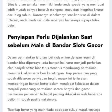
Situs taruhan sah akan memiliki tanda-tanda spesial yang membuat
lebih mudah banyak betaruh mengenal mutu dan integritas khusus
dari blog sah itu. Karenanya sebelumnya tentukan situs di dalam
internet, anda mesti cari data sebanyak banyaknya supaya tidak
betul.
Penyiapan Perlu Dijalankan Saat
sebelum Main di Bandar Slots Gacor
Dalam permainkan taruhan judi slots online dengan resmi di
bandar bisa dipercaya, ada banyak hal harus menjadi perhatian
oleh banyak bettor biar terus-menerus mendukung permainan
memiliki kualitas serta beri keuntungan. Tiap permainan yang
sudah dilakukan penyiapan begitu masak ini tentu akan
memperingan banyak bettor dalam mendapat keluasaan dalam
menjadi pemenang permainan secara banyak dan gacor.
Bermacam penyiapan terhebat penting dikerjakan oleh beberapa
bettor ini sudah pasti amat simple.
Tiap-tiap bettor yang main tiada pesiapan cukup masak tentunya