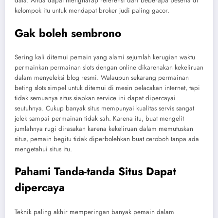
data. Anda dapat mengharap referensi dari beberapa peserta di
kelompok itu untuk mendapat broker judi paling gacor.
Gak boleh sembrono
Sering kali ditemui pemain yang alami sejumlah kerugian waktu
permainkan permainan slots dengan online dikarenakan kekeliruan
dalam menyeleksi blog resmi. Walaupun sekarang permainan
beting slots simpel untuk ditemui di mesin pelacakan internet, tapi
tidak semuanya situs siapkan service ini dapat dipercayai
seutuhnya. Cukup banyak situs mempunyai kualitas servis sangat
jelek sampai permainan tidak sah. Karena itu, buat mengelit
jumlahnya rugi dirasakan karena kekeliruan dalam memutuskan
situs, pemain begitu tidak diperbolehkan buat ceroboh tanpa ada
mengetahui situs itu.
Pahami Tanda-tanda Situs Dapat
dipercaya
Teknik paling akhir memperingan banyak pemain dalam