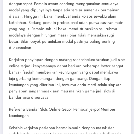
dengan tepat. Pemain awam condong menggunakan semuanya
modal yang dipunyainya tanpa ada tersisa semenjak permainan
diawali. Hingga ini bakal membuat anda kolaps sewaktu alami
kekalahan. Sedang pemain professional udah punya sasaran main
yang bagus. Pemain sah ini bakal mendistribusikan seluruhnya
modalnya dengan hitungan masak biar tidak merasakan rugi
besar. Bikin obyek peruntukan modal pastinya paling penting
dilaksanakan.
Kerjakan penyiapan dengan matang saat sebelum taruhan judi slots
online terjadi kenyataannya dapat berikan beberapa bettor sangat
banyak faedah memberikan keuntungan yang dapat membawa
tuju gerbang kemenangan dengan gampang. Dengan tiap
keuntungan yang diterima ini, tentunya anda mesti selalu siapkan
penyiapan sangat masak saat mau mainkan game judi slots di
bandar bisa dipercaya.
Referensi Bandar Slots Online Gacor Pembuat Jekpot Memberi
keuntungan
Sehabis kerjakan pesiapan bermain-main dengan masak dan