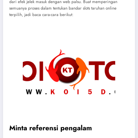
dari efek jelek masuk dengan web palsu. Buat memperingan
semuanya proses dalam tentukan bandar slots taruhan online
terpilih, jadi baca cara-cara berikut:
Minta referensi pengalam