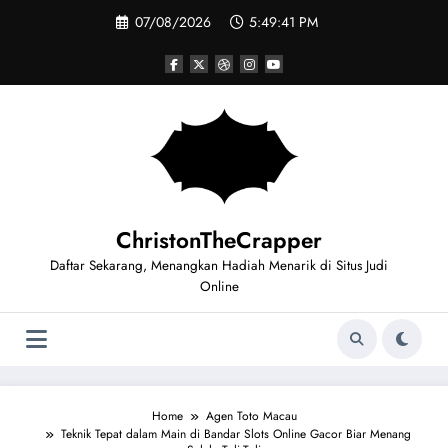
Skip
07/08/2026
5:49:42 PM
to
content
ChristonTheCrapper
Daftar Sekarang, Menangkan Hadiah Menarik di Situs Judi
Online
Home
Agen Toto Macau
Teknik Tepat dalam Main di Bandar Slots Online Gacor Biar Menang