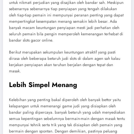
untuk nikmati perjudian yang disajikan oleh bandar sah. Meskipun
sebenarnya sebenarnya tiap penyiapan yang tengah dilakukan
oleh tiap-tiap pemain ini mempunyai peranan penting yang dapat
mempertingkat kesempatan menang semakin lebih besar. Ada
banyak macam keuntungan penyiapan mesti jadi perhatian oleh
seluruh pemain bila pengin memperoleh kemenangan terhebat di
bandar slots gacor online.
Berikut merupakan sekumpulan keuntungan atraktif yang pasti
dirasa oleh beberapa betaruh judi slots di dalam agen sah kalau
kerjakan penyiapan akan taruhan berjalan dengan tepat dan
masak.
Lebih Simpel Menang
Kelebihan yang penting bakal diperoleh oleh banyak bettor yaitu
kelapangan untuk memenangi game judi yang disiapkan oleh
bandar paling dipercaya. banyak betaruh yang udah menyediakan
semua kepentingan sebelumnya bermain-main dengan masak tentu
mempunyai tehnik serta trik yang tak disiapkan oleh pemain yang
bermain dengan spontan. Dengan demikian, pastinya peluang