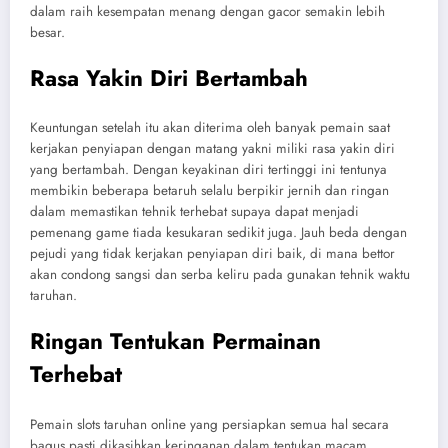
dalam raih kesempatan menang dengan gacor semakin lebih
besar.
Rasa Yakin Diri Bertambah
Keuntungan setelah itu akan diterima oleh banyak pemain saat
kerjakan penyiapan dengan matang yakni miliki rasa yakin diri
yang bertambah. Dengan keyakinan diri tertinggi ini tentunya
membikin beberapa betaruh selalu berpikir jernih dan ringan
dalam memastikan tehnik terhebat supaya dapat menjadi
pemenang game tiada kesukaran sedikit juga. Jauh beda dengan
pejudi yang tidak kerjakan penyiapan diri baik, di mana bettor
akan condong sangsi dan serba keliru pada gunakan tehnik waktu
taruhan.
Ringan Tentukan Permainan
Terhebat
Pemain slots taruhan online yang persiapkan semua hal secara
bagus pasti dikasihkan keringanan dalam tentukan macam