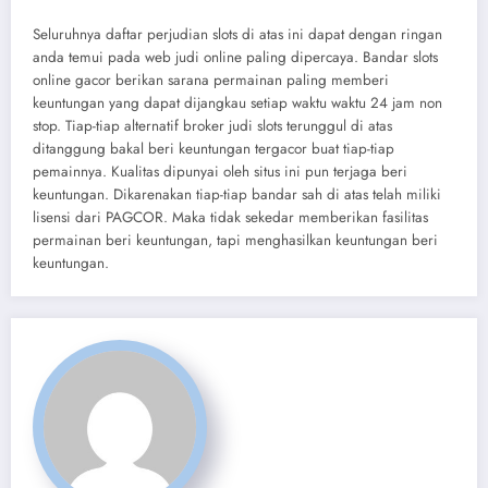
Seluruhnya daftar perjudian slots di atas ini dapat dengan ringan
anda temui pada web judi online paling dipercaya. Bandar slots
online gacor berikan sarana permainan paling memberi
keuntungan yang dapat dijangkau setiap waktu waktu 24 jam non
stop. Tiap-tiap alternatif broker judi slots terunggul di atas
ditanggung bakal beri keuntungan tergacor buat tiap-tiap
pemainnya. Kualitas dipunyai oleh situs ini pun terjaga beri
keuntungan. Dikarenakan tiap-tiap bandar sah di atas telah miliki
lisensi dari PAGCOR. Maka tidak sekedar memberikan fasilitas
permainan beri keuntungan, tapi menghasilkan keuntungan beri
keuntungan.