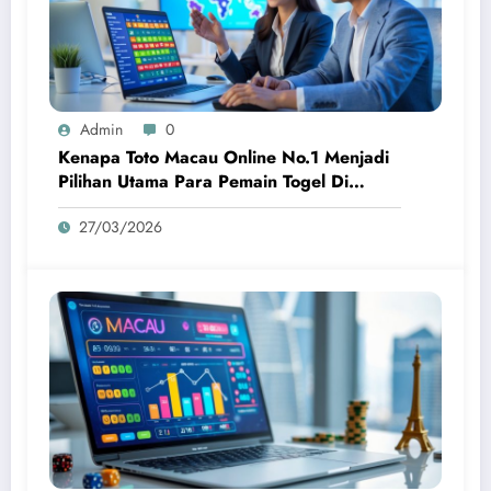
Admin
0
Kenapa Toto Macau Online No.1 Menjadi
Pilihan Utama Para Pemain Togel Di
Indonesia
27/03/2026