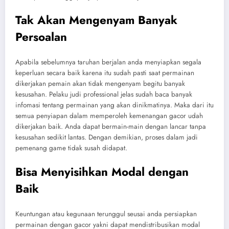
Tak Akan Mengenyam Banyak
Persoalan
Apabila sebelumnya taruhan berjalan anda menyiapkan segala
keperluan secara baik karena itu sudah pasti saat permainan
dikerjakan pemain akan tidak mengenyam begitu banyak
kesusahan. Pelaku judi professional jelas sudah baca banyak
infomasi tentang permainan yang akan dinikmatinya. Maka dari itu
semua penyiapan dalam memperoleh kemenangan gacor udah
dikerjakan baik. Anda dapat bermain-main dengan lancar tanpa
kesusahan sedikit lantas. Dengan demikian, proses dalam jadi
pemenang game tidak susah didapat.
Bisa Menyisihkan Modal dengan
Baik
Keuntungan atau kegunaan terunggul seusai anda persiapkan
permainan dengan gacor yakni dapat mendistribusikan modal