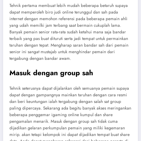
Tehnik pertama membuat lebih mudah beberapa betaruh supaya
dapat memperoleh biro judi online terunggul dan sah pada
internet dengan memohon referensi pada beberapa pemain ahli
yang udah memilki jam terbang saat bermain cukuplah lama.
Banyak pemain senior rata-rata sudah ketahui mana saja bandar
terbaik yang pas buat dituruti serta jadi tempat untuk permainkan
taruhan dengan tepat. Mengharap saran bandar sah dari pemain
senior ini sangat mustajab untuk menghindar pemain dari
tergabung dengan bandar awam.
Masuk dengan group sah
Tehnik seterusnya dapat dijalankan oleh semuanya pemain supaya
dapat dengan gampangnya mainkan taruhan dengan cara resmi
dan beri keuntungan ialah tergabung dengan salah sat group
paling dipercaya. Sekarang ada begitu banyak akses meringankan
beberapa penggemar igaming online kumpul dan share
pengamalan menarik. Masuk dengan group sah tidak cuma
dijadikan gelaran perkumpulan pemain yang miliki kegemaran
mirip. akan tetapi kelompok ini dapat dijadikan tempat buat share