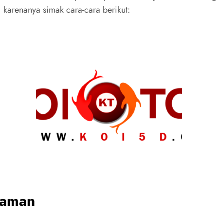
, karenanya simak cara-cara berikut:
laman