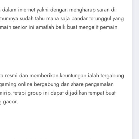
 dalam internet yakni dengan mengharap saran di
umumnya sudah tahu mana saja bandar terunggul yang
emain senior ini amatlah baik buat mengelit pemain
ara resmi dan memberikan keuntungan ialah tergabung
igaming online bergabung dan share pengamalan
p. tetapi group ini dapat dijadikan tempat buat
g gacor.