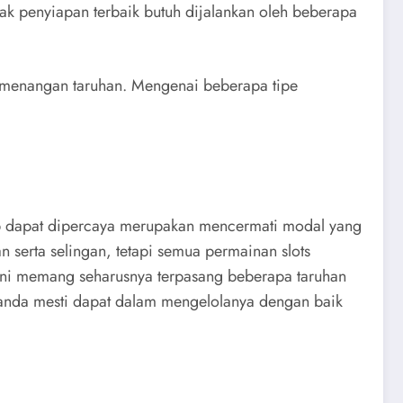
k penyiapan terbaik butuh dijalankan oleh beberapa
emenangan taruhan. Mengenai beberapa tipe
 web dapat dipercaya merupakan mencermati modal yang
 serta selingan, tetapi semua permainan slots
 ini memang seharusnya terpasang beberapa taruhan
anda mesti dapat dalam mengelolanya dengan baik