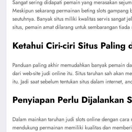
Sangat sering didapati pemain yang merasakan sejuml
Meskipun sekarang permainan beting slots gampang bua
seutuhnya. Banyak situs miliki kwalitas servis sanga
situs, pemain amat dilarang untuk sembarangan tiada 
Ketahui Ciri-ciri Situs Paling
Panduan paling akhir memudahkan banyak pemain dalam
dari web-site judi online itu. Situs taruhan sah akan
itu. Jadi saat sebelum tentukan situs dalam internet, 
Penyiapan Perlu Dijalankan 
Dalam mainkan taruhan judi slots online dengan cara 
mendukung permainan memiliki kualitas dan memberi 