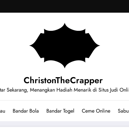
ChristonTheCrapper
tar Sekarang, Menangkan Hadiah Menarik di Situs Judi Onl
cau
Bandar Bola
Bandar Togel
Ceme Online
Sabu