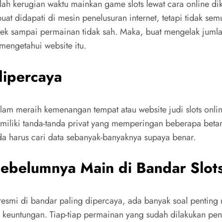
ah kerugian waktu mainkan game slots lewat cara online di
t didapati di mesin penelusuran internet, tetapi tidak sem
t jelek sampai permainan tidak sah. Maka, buat mengelak jum
mengetahui website itu.
 dipercaya
 meraih kemenangan tempat atau website judi slots online 
 memiliki tanda-tanda privat yang memperingan beberapa bet
anda harus cari data sebanyak-banyaknya supaya benar.
Sebelumnya Main di Bandar Slot
resmi di bandar paling dipercaya, ada banyak soal penting 
keuntungan. Tiap-tiap permainan yang sudah dilakukan pe