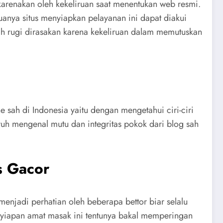
karenakan oleh kekeliruan saat menentukan web resmi.
uanya situs menyiapkan pelayanan ini dapat diakui
lah rugi dirasakan karena kekeliruan dalam memutuskan
sah di Indonesia yaitu dengan mengetahui ciri-ciri
aruh mengenal mutu dan integritas pokok dari blog sah
s Gacor
menjadi perhatian oleh beberapa bettor biar selalu
nyiapan amat masak ini tentunya bakal memperingan