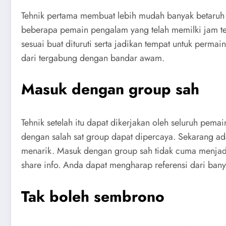
Tehnik pertama membuat lebih mudah banyak betaruh 
beberapa pemain pengalam yang telah memilki jam t
sesuai buat dituruti serta jadikan tempat untuk perma
dari tergabung dengan bandar awam.
Masuk dengan group sah
Tehnik setelah itu dapat dikerjakan oleh seluruh pe
dengan salah sat group dapat dipercaya. Sekarang 
menarik. Masuk dengan group sah tidak cuma menjadi
share info. Anda dapat mengharap referensi dari bany
Tak boleh sembrono