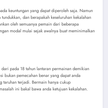
i pada keuntungan yang dapat diperoleh saja. Namun
a tundukkan, dan berapakah keseluruhan kekalahan
lankan oleh semuanya pemain dari beberapa
tungan modal mulai sejak awalnya buat meminimalkan
dari pada 18 tahun lantaran permainan demikian
emosi bukan pemecahan benar yang dapat anda
ng taruhan terjadi. Bermain hanya cukup
masalah ini bakal bawa anda ketujuan kekalahan.