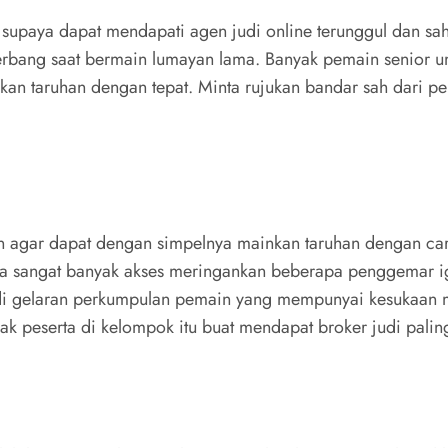
supaya dapat mendapati agen judi online terunggul dan sah
erbang saat bermain lumayan lama. Banyak pemain senior 
inkan taruhan dengan tepat. Minta rujukan bandar sah dari p
main agar dapat dengan simpelnya mainkan taruhan dengan c
ada sangat banyak akses meringankan beberapa penggemar 
 gelaran perkumpulan pemain yang mempunyai kesukaan miri
ak peserta di kelompok itu buat mendapat broker judi palin