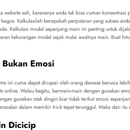
ada website sah, karenanya anda tak bisa cuman konsentras
 bagus. Kalkulasilah berapakah perputaran yang sukses and
da. Kalkulasi modal sepanjang main ini penting untuk dija
taran kekurangan modal sejak mulai awalnya main. Buat hi
 Bukan Emosi
 ini cuma dapat dicapai oleh orang dewasa berusia lebih 
slots online. Walau begitu, bermain-main dengan gunakan 
engan gunakan otak dingin biar tidak terikut emosi sepanja
oalan dalam memikir trick tepat terunggul. Maka dari itu 
n Dicicip