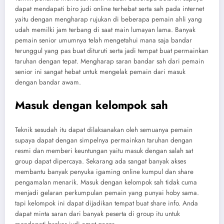
dapat mendapati biro judi online terhebat serta sah pada internet
yaitu dengan mengharap rujukan di beberapa pemain ahli yang
udah memilki jam terbang di saat main lumayan lama. Banyak
pemain senior umumnya telah mengetahui mana saja bandar
terunggul yang pas buat dituruti serta jadi tempat buat permainkan
taruhan dengan tepat. Mengharap saran bandar sah dari pemain
senior ini sangat hebat untuk mengelak pemain dari masuk
dengan bandar awam.
Masuk dengan kelompok sah
Teknik sesudah itu dapat dilaksanakan oleh semuanya pemain
supaya dapat dengan simpelnya permainkan taruhan dengan
resmi dan memberi keuntungan yaitu masuk dengan salah sat
group dapat dipercaya. Sekarang ada sangat banyak akses
membantu banyak penyuka igaming online kumpul dan share
pengamalan menarik. Masuk dengan kelompok sah tidak cuma
menjadi gelaran perkumpulan pemain yang punyai hoby sama.
tapi kelompok ini dapat dijadikan tempat buat share info. Anda
dapat minta saran dari banyak peserta di group itu untuk