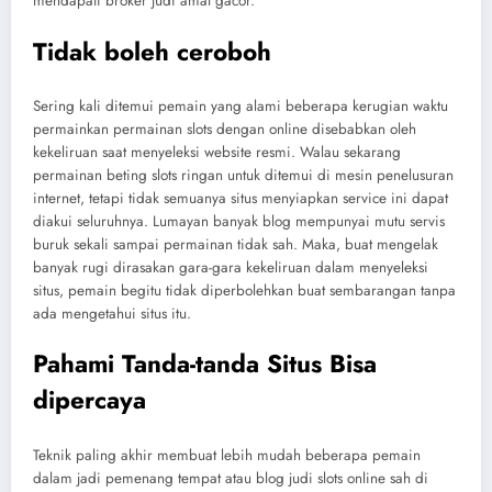
mendapati broker judi amat gacor.
Tidak boleh ceroboh
Sering kali ditemui pemain yang alami beberapa kerugian waktu
permainkan permainan slots dengan online disebabkan oleh
kekeliruan saat menyeleksi website resmi. Walau sekarang
permainan beting slots ringan untuk ditemui di mesin penelusuran
internet, tetapi tidak semuanya situs menyiapkan service ini dapat
diakui seluruhnya. Lumayan banyak blog mempunyai mutu servis
buruk sekali sampai permainan tidak sah. Maka, buat mengelak
banyak rugi dirasakan gara-gara kekeliruan dalam menyeleksi
situs, pemain begitu tidak diperbolehkan buat sembarangan tanpa
ada mengetahui situs itu.
Pahami Tanda-tanda Situs Bisa
dipercaya
Teknik paling akhir membuat lebih mudah beberapa pemain
dalam jadi pemenang tempat atau blog judi slots online sah di