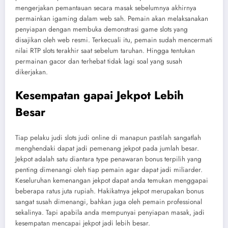
mengerjakan pemantauan secara masak sebelumnya akhirnya
permainkan igaming dalam web sah. Pemain akan melaksanakan
penyiapan dengan membuka demonstrasi game slots yang
disajikan oleh web resmi. Terkecuali itu, pemain sudah mencermati
nilai RTP slots terakhir saat sebelum taruhan. Hingga tentukan
permainan gacor dan terhebat tidak lagi soal yang susah
dikerjakan.
Kesempatan gapai Jekpot Lebih
Besar
Tiap pelaku judi slots judi online di manapun pastilah sangatlah
menghendaki dapat jadi pemenang jekpot pada jumlah besar.
Jekpot adalah satu diantara type penawaran bonus terpilih yang
penting dimenangi oleh tiap pemain agar dapat jadi miliarder.
Keseluruhan kemenangan jekpot dapat anda temukan menggapai
beberapa ratus juta rupiah. Hakikatnya jekpot merupakan bonus
sangat susah dimenangi, bahkan juga oleh pemain professional
sekalinya. Tapi apabila anda mempunyai penyiapan masak, jadi
kesempatan mencapai jekpot jadi lebih besar.