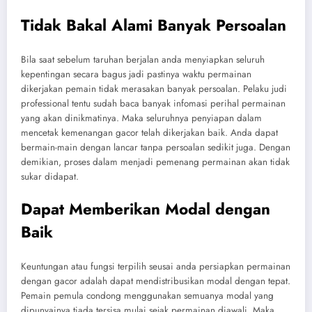
Tidak Bakal Alami Banyak Persoalan
Bila saat sebelum taruhan berjalan anda menyiapkan seluruh
kepentingan secara bagus jadi pastinya waktu permainan
dikerjakan pemain tidak merasakan banyak persoalan. Pelaku judi
professional tentu sudah baca banyak infomasi perihal permainan
yang akan dinikmatinya. Maka seluruhnya penyiapan dalam
mencetak kemenangan gacor telah dikerjakan baik. Anda dapat
bermain-main dengan lancar tanpa persoalan sedikit juga. Dengan
demikian, proses dalam menjadi pemenang permainan akan tidak
sukar didapat.
Dapat Memberikan Modal dengan
Baik
Keuntungan atau fungsi terpilih seusai anda persiapkan permainan
dengan gacor adalah dapat mendistribusikan modal dengan tepat.
Pemain pemula condong menggunakan semuanya modal yang
dipunyainya tiada tersisa mulai sejak permainan diawali. Maka