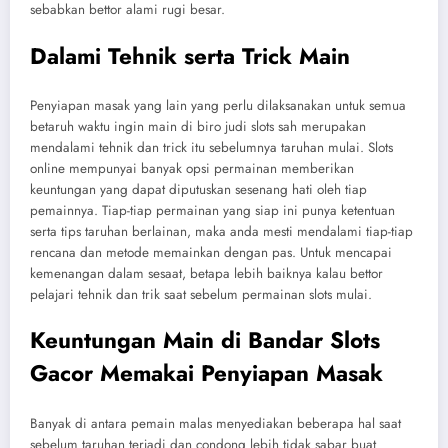
sebabkan bettor alami rugi besar.
Dalami Tehnik serta Trick Main
Penyiapan masak yang lain yang perlu dilaksanakan untuk semua
betaruh waktu ingin main di biro judi slots sah merupakan
mendalami tehnik dan trick itu sebelumnya taruhan mulai. Slots
online mempunyai banyak opsi permainan memberikan
keuntungan yang dapat diputuskan sesenang hati oleh tiap
pemainnya. Tiap-tiap permainan yang siap ini punya ketentuan
serta tips taruhan berlainan, maka anda mesti mendalami tiap-tiap
rencana dan metode memainkan dengan pas. Untuk mencapai
kemenangan dalam sesaat, betapa lebih baiknya kalau bettor
pelajari tehnik dan trik saat sebelum permainan slots mulai.
Keuntungan Main di Bandar Slots
Gacor Memakai Penyiapan Masak
Banyak di antara pemain malas menyediakan beberapa hal saat
sebelum taruhan terjadi dan condong lebih tidak sabar buat