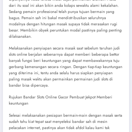
dari itu soal ini akan bikin anda kolaps sewaktu alami kekalahan.
Sedang pemain professional telah punya tujuan bermain yang
bagus. Pemain sah ini bakal mendistribusikan seluruhnya
modalnya dengan hitungan masak supaya tidak merasakan rugi
besar. Membikin obyek peruntukan modal pastinya paling penting
dilaksanakan.
Melaksanakan penyiapan secara masak saat sebelum taruhan judi
slots online berjalan sebenarnya dapat memberi beberapa bettor
banyak fungsi beri keuntungan yang dapat membawakannya tuju
gerbang kemenangan secara ringan. Dengan tiap-tiap keuntungan
yang diterima ini, tentu anda selalu harus siapkan penyiapan
paling masak waktu akan permainkan permainan judi slots di
bandar bisa dipercaya.
Rujukan Bandar Slots Online Gacor Pembuat Jekpot Memberi
keuntungan
Selesai melaksanakan pesiapan bermain-main dengan masak serta
sudah tahu kiat tepat saat menyeleksi bandar sah di mesin
pelacakan internet, pastinya akan tidak afdol kalau kami tak