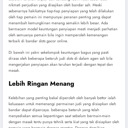
nikmati perjudian yang disajikan oleh bandar sah. Meski
sebenarnya hakikatnya tiap-tiap penyiapan yang telah dilakukan
oleh tiap pemain ini mempunyai peranan penting yang dapat
menambah kemungkinan menang semakin lebih besar. Ada
bermacam model keuntungan penyiapan mesti menjadi perhatian
oleh semuanya pemain bila ingin memperoleh kemenangan
terbaik di bandar slots gacor online.
Di bawah ini yakni sekelompok keuntungan bagus yang pasti
dirasa oleh beberapa betaruh judi slots di dalam agen sah bila
mengerjakan penyiapan akan taruhan terjadi dengan tepat dan
masak.
Lebih Ringan Menang
Kelebihan yang penting bakal diperoleh oleh banyak bettor ialah
keluasaan untuk memenangi permainan judi yang disiapkan oleh
bandar dapat dipercaya. beberapa betaruh yang telah
menyediakan semua kepentingan saat sebelum bermain-main
dengan masak tentu punya tehnik serta kiat yang tak disiapkan oleh
pemain yang bermain dengan spontan. Dengan demikian,