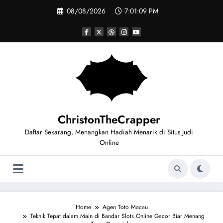
Skip
08/08/2026
7:01:10 PM
to
content
ChristonTheCrapper
Daftar Sekarang, Menangkan Hadiah Menarik di Situs Judi
Online
Home
Agen Toto Macau
Teknik Tepat dalam Main di Bandar Slots Online Gacor Biar Menang