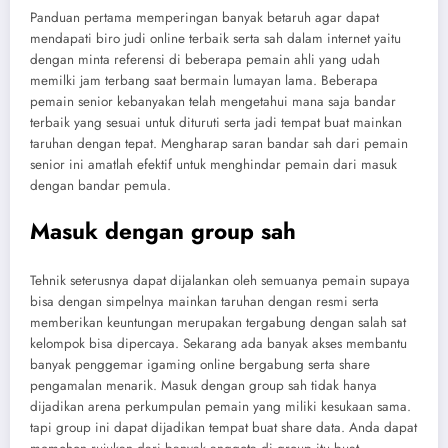
Panduan pertama memperingan banyak betaruh agar dapat
mendapati biro judi online terbaik serta sah dalam internet yaitu
dengan minta referensi di beberapa pemain ahli yang udah
memilki jam terbang saat bermain lumayan lama. Beberapa
pemain senior kebanyakan telah mengetahui mana saja bandar
terbaik yang sesuai untuk dituruti serta jadi tempat buat mainkan
taruhan dengan tepat. Mengharap saran bandar sah dari pemain
senior ini amatlah efektif untuk menghindar pemain dari masuk
dengan bandar pemula.
Masuk dengan group sah
Tehnik seterusnya dapat dijalankan oleh semuanya pemain supaya
bisa dengan simpelnya mainkan taruhan dengan resmi serta
memberikan keuntungan merupakan tergabung dengan salah sat
kelompok bisa dipercaya. Sekarang ada banyak akses membantu
banyak penggemar igaming online bergabung serta share
pengamalan menarik. Masuk dengan group sah tidak hanya
dijadikan arena perkumpulan pemain yang miliki kesukaan sama.
tapi group ini dapat dijadikan tempat buat share data. Anda dapat