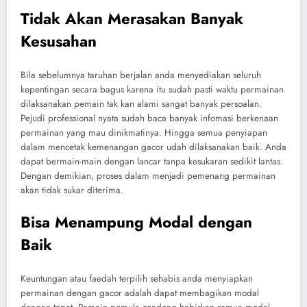
Tidak Akan Merasakan Banyak
Kesusahan
Bila sebelumnya taruhan berjalan anda menyediakan seluruh
kepentingan secara bagus karena itu sudah pasti waktu permainan
dilaksanakan pemain tak kan alami sangat banyak persoalan.
Pejudi professional nyata sudah baca banyak infomasi berkenaan
permainan yang mau dinikmatinya. Hingga semua penyiapan
dalam mencetak kemenangan gacor udah dilaksanakan baik. Anda
dapat bermain-main dengan lancar tanpa kesukaran sedikit lantas.
Dengan demikian, proses dalam menjadi pemenang permainan
akan tidak sukar diterima.
Bisa Menampung Modal dengan
Baik
Keuntungan atau faedah terpilih sehabis anda menyiapkan
permainan dengan gacor adalah dapat membagikan modal