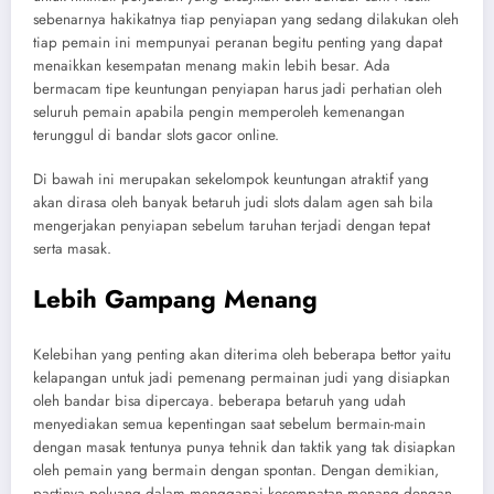
sebenarnya hakikatnya tiap penyiapan yang sedang dilakukan oleh
tiap pemain ini mempunyai peranan begitu penting yang dapat
menaikkan kesempatan menang makin lebih besar. Ada
bermacam tipe keuntungan penyiapan harus jadi perhatian oleh
seluruh pemain apabila pengin memperoleh kemenangan
terunggul di bandar slots gacor online.
Di bawah ini merupakan sekelompok keuntungan atraktif yang
akan dirasa oleh banyak betaruh judi slots dalam agen sah bila
mengerjakan penyiapan sebelum taruhan terjadi dengan tepat
serta masak.
Lebih Gampang Menang
Kelebihan yang penting akan diterima oleh beberapa bettor yaitu
kelapangan untuk jadi pemenang permainan judi yang disiapkan
oleh bandar bisa dipercaya. beberapa betaruh yang udah
menyediakan semua kepentingan saat sebelum bermain-main
dengan masak tentunya punya tehnik dan taktik yang tak disiapkan
oleh pemain yang bermain dengan spontan. Dengan demikian,
pastinya peluang dalam menggapai kesempatan menang dengan