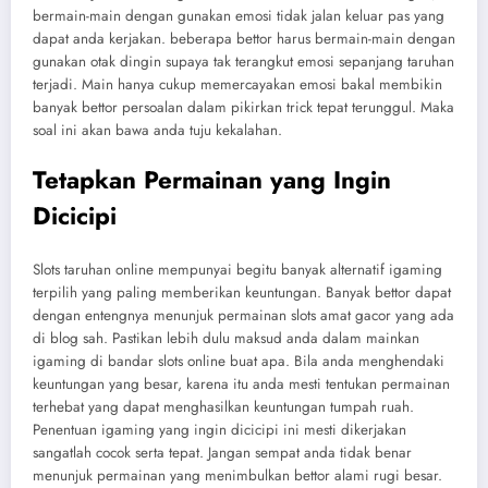
bermain-main dengan gunakan emosi tidak jalan keluar pas yang
dapat anda kerjakan. beberapa bettor harus bermain-main dengan
gunakan otak dingin supaya tak terangkut emosi sepanjang taruhan
terjadi. Main hanya cukup memercayakan emosi bakal membikin
banyak bettor persoalan dalam pikirkan trick tepat terunggul. Maka
soal ini akan bawa anda tuju kekalahan.
Tetapkan Permainan yang Ingin
Dicicipi
Slots taruhan online mempunyai begitu banyak alternatif igaming
terpilih yang paling memberikan keuntungan. Banyak bettor dapat
dengan entengnya menunjuk permainan slots amat gacor yang ada
di blog sah. Pastikan lebih dulu maksud anda dalam mainkan
igaming di bandar slots online buat apa. Bila anda menghendaki
keuntungan yang besar, karena itu anda mesti tentukan permainan
terhebat yang dapat menghasilkan keuntungan tumpah ruah.
Penentuan igaming yang ingin dicicipi ini mesti dikerjakan
sangatlah cocok serta tepat. Jangan sempat anda tidak benar
menunjuk permainan yang menimbulkan bettor alami rugi besar.