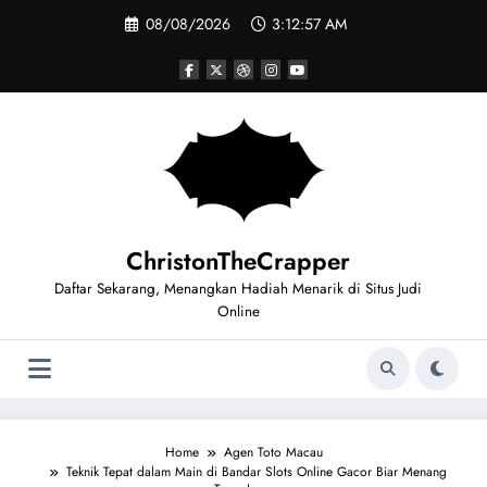
Skip
08/08/2026
3:12:58 AM
to
content
ChristonTheCrapper
Daftar Sekarang, Menangkan Hadiah Menarik di Situs Judi
Online
Home
Agen Toto Macau
Teknik Tepat dalam Main di Bandar Slots Online Gacor Biar Menang