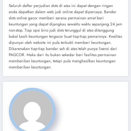
Seluruh daftar perjudian slots di atas ini dapat dengan ringan
anda dapatkan dalam web judi online dapat dipercaya. Bandar
slots online gacor memberi sarana permainan amat beri
keuntungan yang dapat dijangkau sewaktu waktu sepanjang 24 jam
non-stop. Tiap opsi biro judi slots terunggul di atas ditanggung
bakal kasih keuntungan tergacor buat tiap-tiap pemainnya. Kwalitas
dipunyai oleh website ini pula terbukti memberi keuntungan.
Dikarenakan tiap-tiap bandar sah di atas telah punya lisensi dari
PAGCOR. Maka dari itu bukan sekedar beri fasilitas permainan
memberikan keuntungan, tetapi pula menghasilkan keuntungan
memberikan keuntungan.