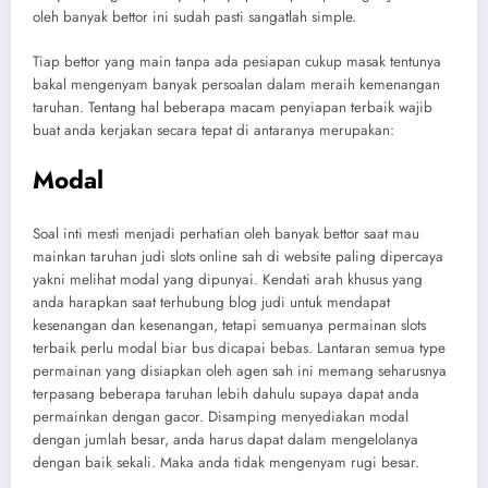
oleh banyak bettor ini sudah pasti sangatlah simple.
Tiap bettor yang main tanpa ada pesiapan cukup masak tentunya
bakal mengenyam banyak persoalan dalam meraih kemenangan
taruhan. Tentang hal beberapa macam penyiapan terbaik wajib
buat anda kerjakan secara tepat di antaranya merupakan:
Modal
Soal inti mesti menjadi perhatian oleh banyak bettor saat mau
mainkan taruhan judi slots online sah di website paling dipercaya
yakni melihat modal yang dipunyai. Kendati arah khusus yang
anda harapkan saat terhubung blog judi untuk mendapat
kesenangan dan kesenangan, tetapi semuanya permainan slots
terbaik perlu modal biar bus dicapai bebas. Lantaran semua type
permainan yang disiapkan oleh agen sah ini memang seharusnya
terpasang beberapa taruhan lebih dahulu supaya dapat anda
permainkan dengan gacor. Disamping menyediakan modal
dengan jumlah besar, anda harus dapat dalam mengelolanya
dengan baik sekali. Maka anda tidak mengenyam rugi besar.