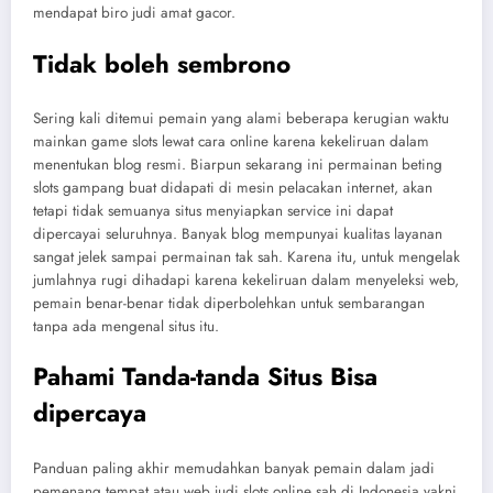
mendapat biro judi amat gacor.
Tidak boleh sembrono
Sering kali ditemui pemain yang alami beberapa kerugian waktu
mainkan game slots lewat cara online karena kekeliruan dalam
menentukan blog resmi. Biarpun sekarang ini permainan beting
slots gampang buat didapati di mesin pelacakan internet, akan
tetapi tidak semuanya situs menyiapkan service ini dapat
dipercayai seluruhnya. Banyak blog mempunyai kualitas layanan
sangat jelek sampai permainan tak sah. Karena itu, untuk mengelak
jumlahnya rugi dihadapi karena kekeliruan dalam menyeleksi web,
pemain benar-benar tidak diperbolehkan untuk sembarangan
tanpa ada mengenal situs itu.
Pahami Tanda-tanda Situs Bisa
dipercaya
Panduan paling akhir memudahkan banyak pemain dalam jadi
pemenang tempat atau web judi slots online sah di Indonesia yakni