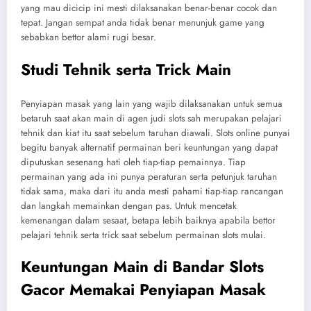
yang mau dicicip ini mesti dilaksanakan benar-benar cocok dan
tepat. Jangan sempat anda tidak benar menunjuk game yang
sebabkan bettor alami rugi besar.
Studi Tehnik serta Trick Main
Penyiapan masak yang lain yang wajib dilaksanakan untuk semua
betaruh saat akan main di agen judi slots sah merupakan pelajari
tehnik dan kiat itu saat sebelum taruhan diawali. Slots online punyai
begitu banyak alternatif permainan beri keuntungan yang dapat
diputuskan sesenang hati oleh tiap-tiap pemainnya. Tiap
permainan yang ada ini punya peraturan serta petunjuk taruhan
tidak sama, maka dari itu anda mesti pahami tiap-tiap rancangan
dan langkah memainkan dengan pas. Untuk mencetak
kemenangan dalam sesaat, betapa lebih baiknya apabila bettor
pelajari tehnik serta trick saat sebelum permainan slots mulai.
Keuntungan Main di Bandar Slots
Gacor Memakai Penyiapan Masak