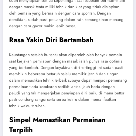
udah menyiapkan semua kepentingan saat sebelum bermain-main
dengan masak tentu miliki tehnik dan kiat yang tidak disiapkan
oleh pemain yang bermain dengan cara spontan. Dengan
demikian, sudah pasti peluang dalam raih kemungkinan menang
dengan cara gacor makin lebih besar.
Rasa Yakin Diri Bertambah
Keuntungan setelah itu tentu akan diperoleh oleh banyak pemain
saat kerjakan penyiapan dengan masak ialah punya rasa optimis
yang bertambah. Dengan keyakinan diri tertinggi ini sudah pasti
membikin beberapa betaruh selalu memikir jernih dan ringan
dalam memastikan tehnik terbaik supaya dapat menjadi pemenang
permainan tiada kesukaran sedikit lantas. Jauh beda dengan
pejudi yang tak mengerjakan penyiapan diri baik, di mana bettor
pasti condong sangsi serta serba keliru dalam memanfaatkan
tehnik waktu taruhan.
Simpel Memastikan Permainan
Terpilih