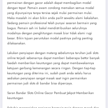
permainan dengan gacor adalah dapat membagikan modal
dengan tepat. Pemain awam condong memakan semua modal
yang dipunyainya tanpa tersisa sejak mulai permainan mulai.
Maka masalah ini akan bikin anda pailit sewaktu alami kekalahan.
Sedang pemain professional telah punyai sasaran bermain yang
bagus. Pemain sah ini bakal mendistribusikan seluruhnya
modalnya dengan penghitungan masak biar tidak alami rugi
besar. Bikin tujuan peruntukan modal pastinya paling penting
dilaksanakan.
Lakukan penyiapan dengan matang sebelumnya taruhan judi slots
online terjadi sebenarnya dapat memberi beberapa bettor banyak
faedah memberikan keuntungan yang dapat membawakannya
ketujuan gerbang kemenangan secara ringan. Dengan tiap-tiap
keuntungan yang diterima ini, sudah pasti anda selalu harus
sediakan penyiapan sangat masak saat ingin permainkan
permainan judi slots di bandar bisa dipercaya.
Saran Bandar Slots Online Gacor Pembuat Jekpot Memberikan
keuntungan
Sehabis mengerjakan pesiapan bermain-main dengan masak dan