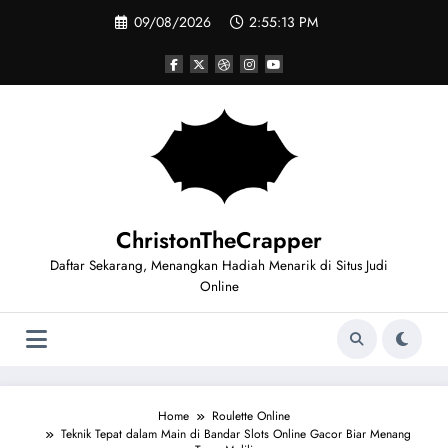
Skip
09/08/2026
2:55:14 PM
to
content
ChristonTheCrapper
Daftar Sekarang, Menangkan Hadiah Menarik di Situs Judi
Online
Home
Roulette Online
Teknik Tepat dalam Main di Bandar Slots Online Gacor Biar Menang