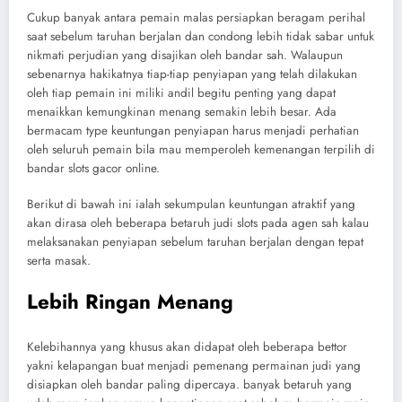
Cukup banyak antara pemain malas persiapkan beragam perihal
saat sebelum taruhan berjalan dan condong lebih tidak sabar untuk
nikmati perjudian yang disajikan oleh bandar sah. Walaupun
sebenarnya hakikatnya tiap-tiap penyiapan yang telah dilakukan
oleh tiap pemain ini miliki andil begitu penting yang dapat
menaikkan kemungkinan menang semakin lebih besar. Ada
bermacam type keuntungan penyiapan harus menjadi perhatian
oleh seluruh pemain bila mau memperoleh kemenangan terpilih di
bandar slots gacor online.
Berikut di bawah ini ialah sekumpulan keuntungan atraktif yang
akan dirasa oleh beberapa betaruh judi slots pada agen sah kalau
melaksanakan penyiapan sebelum taruhan berjalan dengan tepat
serta masak.
Lebih Ringan Menang
Kelebihannya yang khusus akan didapat oleh beberapa bettor
yakni kelapangan buat menjadi pemenang permainan judi yang
disiapkan oleh bandar paling dipercaya. banyak betaruh yang