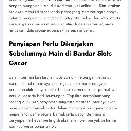
dengan mengetahui ciri-ciri dari web judi online itu. Situs taruhan
sah akan memiliki tanda-tanda privat yang memperingan banyak
betaruh mengetahui kualitas dan integritas pokok dari web sah itu.
Karenanya saat sebelum tentukan situs di dalam internet, anda
harus cari data sebanyak-banyaknya supaya benar.
Penyiapan Perlu Dikerjakan
Sebelumnya Main di Bandar Slots
Gacor
Dalam permainkan taruhan judi slots online dengan resmi di
bandar dapat dipercaya, ada sejumlah hal harus menjadi
perhatian oleh banyak bettor biar selalu mendukung permainan
berkualitas serta beri keuntungan. Tiap-tiap permainan yang
sedang dilakukan penyiapan sangatlah masak ini pastinya akan
memudahkan banyak bettor dalam mencapai keringanan dalam
memenangi game secara banyak serta gacor. Bermacam
penyiapan terhebat penting dilaksanakan oleh banyak bettor ini
pastinya benar-benar simple.