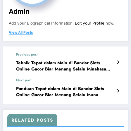
Admin
Add your Biographical Information.
Edit your Profile
now.
View All Posts
Previous post
Teknik Tepat dalam Main di Bandar Slots
Online Gacor Biar Menang Selalu Minahasa
Utara
Next post
Panduan Tepat dalam Main di Bandar Slots
Online Gacor Biar Menang Selalu Muna
RELATED POSTS