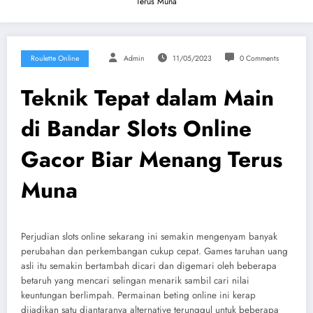
Terus Muna
Roulette Online
Admin
11/05/2023
0 Comments
Teknik Tepat dalam Main
di Bandar Slots Online
Gacor Biar Menang Terus
Muna
Perjudian slots online sekarang ini semakin mengenyam banyak
perubahan dan perkembangan cukup cepat. Games taruhan uang
asli itu semakin bertambah dicari dan digemari oleh beberapa
betaruh yang mencari selingan menarik sambil cari nilai
keuntungan berlimpah. Permainan beting online ini kerap
dijadikan satu diantaranya alternative terunggul untuk beberapa