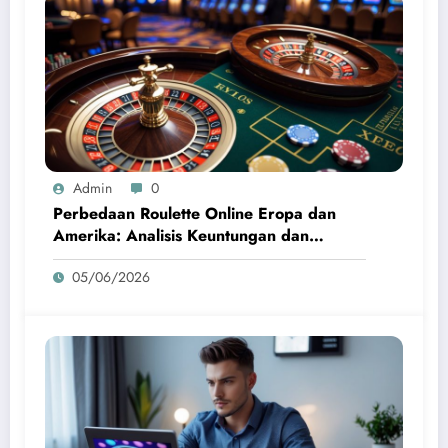
Admin
0
Perbedaan Roulette Online Eropa dan
Amerika: Analisis Keuntungan dan
Kerugian
05/06/2026