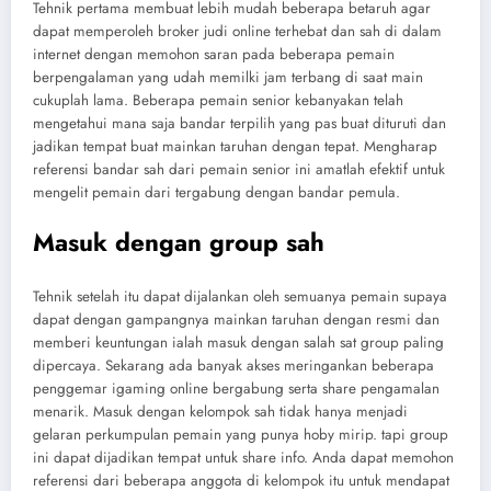
Tehnik pertama membuat lebih mudah beberapa betaruh agar
dapat memperoleh broker judi online terhebat dan sah di dalam
internet dengan memohon saran pada beberapa pemain
berpengalaman yang udah memilki jam terbang di saat main
cukuplah lama. Beberapa pemain senior kebanyakan telah
mengetahui mana saja bandar terpilih yang pas buat dituruti dan
jadikan tempat buat mainkan taruhan dengan tepat. Mengharap
referensi bandar sah dari pemain senior ini amatlah efektif untuk
mengelit pemain dari tergabung dengan bandar pemula.
Masuk dengan group sah
Tehnik setelah itu dapat dijalankan oleh semuanya pemain supaya
dapat dengan gampangnya mainkan taruhan dengan resmi dan
memberi keuntungan ialah masuk dengan salah sat group paling
dipercaya. Sekarang ada banyak akses meringankan beberapa
penggemar igaming online bergabung serta share pengamalan
menarik. Masuk dengan kelompok sah tidak hanya menjadi
gelaran perkumpulan pemain yang punya hoby mirip. tapi group
ini dapat dijadikan tempat untuk share info. Anda dapat memohon
referensi dari beberapa anggota di kelompok itu untuk mendapat