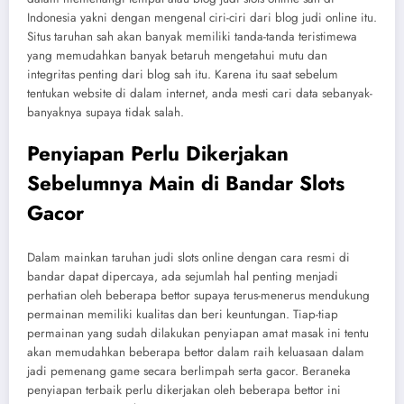
Indonesia yakni dengan mengenal ciri-ciri dari blog judi online itu.
Situs taruhan sah akan banyak memiliki tanda-tanda teristimewa
yang memudahkan banyak betaruh mengetahui mutu dan
integritas penting dari blog sah itu. Karena itu saat sebelum
tentukan website di dalam internet, anda mesti cari data sebanyak-
banyaknya supaya tidak salah.
Penyiapan Perlu Dikerjakan
Sebelumnya Main di Bandar Slots
Gacor
Dalam mainkan taruhan judi slots online dengan cara resmi di
bandar dapat dipercaya, ada sejumlah hal penting menjadi
perhatian oleh beberapa bettor supaya terus-menerus mendukung
permainan memiliki kualitas dan beri keuntungan. Tiap-tiap
permainan yang sudah dilakukan penyiapan amat masak ini tentu
akan memudahkan beberapa bettor dalam raih keluasaan dalam
jadi pemenang game secara berlimpah serta gacor. Beraneka
penyiapan terbaik perlu dikerjakan oleh beberapa bettor ini