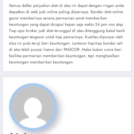
Semua daftar perjudian slots di atas ini dapat dengan ringan anda
dapatkan di web judi online paling dipercaya. Bandar slots online
gacor memberinya sarana permainan amat memberikan
keuntungan yang dapat dicapai kapan saja waktu 24 jam non stop.
Tiap opsi broker judi slots terunggul di atas ditanggung bakal kasih
keuntungan tergacor untuk tiap pemainnya. Kualitas dipunyai oleh
situs ini pula teruji beri keuntungan. Lantaran tiap-tiap bandar sah
di atas telah punyai lisensi dari PAGCOR. Maka bukan cuma beri
fasilitas permainan memberikan keuntungan, tapi menghasilkan
keuntungan memberikan keuntungan.