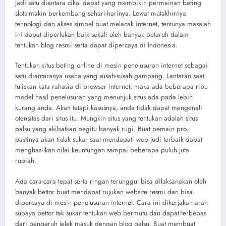
jadi satu diantara cikal dapat yang membikin permainan beting
slots makin berkembang sehari-harinya. Lewat mutakhirnya
tehnologi dan akses simpel buat melacak internet, tentunya masalah
ini dapat diperlukan baik sekali oleh banyak betaruh dalam
tentukan blog resmi serta dapat dipercaya di Indonesia.
Tentukan situs beting online di mesin penelusuran internet sebagai
satu diantaranya usaha yang susah-susah gampang. Lantaran saat
tuliskan kata rahasia di browser internet, maka ada beberapa ribu
model hasil penelusuran yang menunjuk situs ada pada lebih
kurang anda. Akan tetapi kasusnya, anda tidak dapat mengenali
otensitas dari situs itu. Mungkin situs yang tentukan adalah situs
palsu yang akibatkan begitu banyak rugi. Buat pemain pro,
pastinya akan tidak sukar saat mendapati web judi terbaik dapat
menghasilkan nilai keuntungan sampai beberapa puluh juta
rupiah.
Ada cara-cara tepat serta ringan terunggul bisa dilaksanakan oleh
banyak bettor buat mendapat rujukan website resmi dan bisa
dipercaya di mesin penelusuran internet. Cara ini dikerjakan arah
supaya bettor tak sukar tentukan web bermutu dan dapat terbebas
dari pengaruh jelek masuk dengan blog palsu. Buat membuat