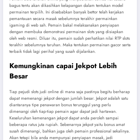
bagus tentu akan dikasihkan kelapangan dalam tentukan model
permainan terpilih. Ini disebabkan banyak bettor telah kerjakan
pemantauan secara masak sebelumnya terakhir permainkan
igaming di web sah. Pemain bakal melaksanakan penyiapan
dengan membuka demonstrasi permainan slots yang disiapkan
oleh web resmi. Diluar itu, pemain sudah perhatikan nilai RTP slots
terakhir sebelumnya taruhan. Maka tentukan permainan gacor serta
terbaik tidak lagi perihal yang susah dijalankan.
Kemungkinan capai Jekpot Lebih
Besar
Tiap pejudi slots judi online di mana saja pastinya begitu berharap
dapat memenangi jekpot dengan jumlah besar. Jekpot adalah satu
diantaranya tipe penawaran bonus terunggul yang perlu
dimenangi oleh tiap-tiap pemain agar dapat jadi hartawan.
Keseluruhan kemenangan jekpot dapat anda peroleh sampai
beberapa ratus juta rupiah. Sebenarnya jekpot yaitu bonus amat
susah dimenangi, bahkan juga oleh pemain professional sekalinya.
Akan tetapi bila anda mempunyai penyiapan masak, jadi