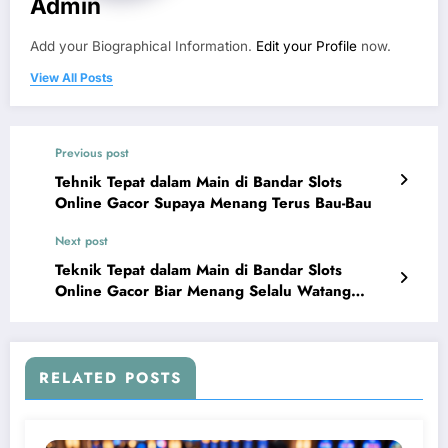
Admin
Add your Biographical Information.
Edit your Profile
now.
View All Posts
Previous post
Tehnik Tepat dalam Main di Bandar Slots
Online Gacor Supaya Menang Terus Bau-Bau
Next post
Teknik Tepat dalam Main di Bandar Slots
Online Gacor Biar Menang Selalu Watang
Sidenreng
RELATED POSTS