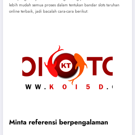
lebih mudah semua proses dalam tentukan bandar slots taruhan
online terbaik, jadi bacalah cara-cara berikut:
Minta referensi berpengalaman