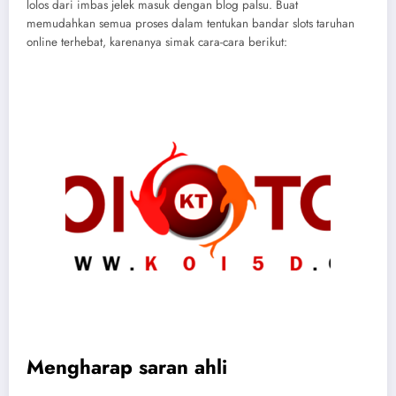
lolos dari imbas jelek masuk dengan blog palsu. Buat
memudahkan semua proses dalam tentukan bandar slots taruhan
online terhebat, karenanya simak cara-cara berikut:
Mengharap saran ahli