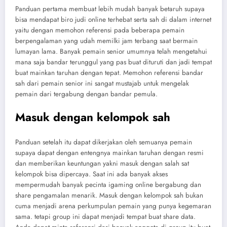
Panduan pertama membuat lebih mudah banyak betaruh supaya
bisa mendapat biro judi online terhebat serta sah di dalam internet
yaitu dengan memohon referensi pada beberapa pemain
berpengalaman yang udah memilki jam terbang saat bermain
lumayan lama. Banyak pemain senior umumnya telah mengetahui
mana saja bandar terunggul yang pas buat dituruti dan jadi tempat
buat mainkan taruhan dengan tepat. Memohon referensi bandar
sah dari pemain senior ini sangat mustajab untuk mengelak
pemain dari tergabung dengan bandar pemula.
Masuk dengan kelompok sah
Panduan setelah itu dapat dikerjakan oleh semuanya pemain
supaya dapat dengan entengnya mainkan taruhan dengan resmi
dan memberikan keuntungan yakni masuk dengan salah sat
kelompok bisa dipercaya. Saat ini ada banyak akses
mempermudah banyak pecinta igaming online bergabung dan
share pengamalan menarik. Masuk dengan kelompok sah bukan
cuma menjadi arena perkumpulan pemain yang punya kegemaran
sama. tetapi group ini dapat menjadi tempat buat share data.