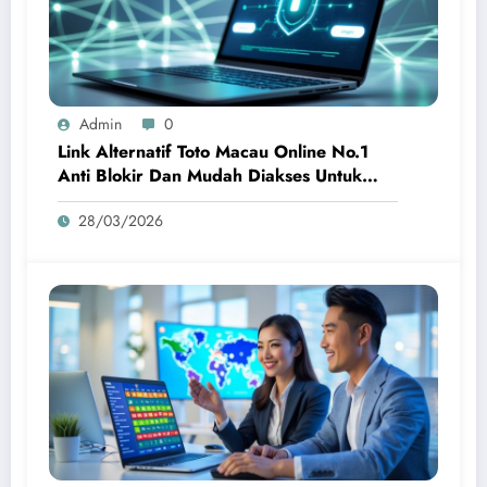
Admin
0
Link Alternatif Toto Macau Online No.1
Anti Blokir Dan Mudah Diakses Untuk
Pengalaman Bermain Optimal
28/03/2026