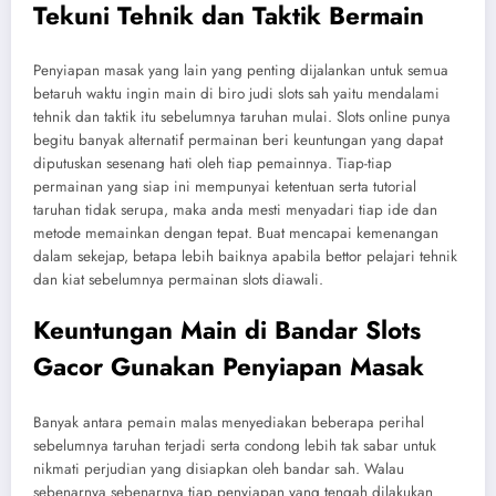
Tekuni Tehnik dan Taktik Bermain
Penyiapan masak yang lain yang penting dijalankan untuk semua
betaruh waktu ingin main di biro judi slots sah yaitu mendalami
tehnik dan taktik itu sebelumnya taruhan mulai. Slots online punya
begitu banyak alternatif permainan beri keuntungan yang dapat
diputuskan sesenang hati oleh tiap pemainnya. Tiap-tiap
permainan yang siap ini mempunyai ketentuan serta tutorial
taruhan tidak serupa, maka anda mesti menyadari tiap ide dan
metode memainkan dengan tepat. Buat mencapai kemenangan
dalam sekejap, betapa lebih baiknya apabila bettor pelajari tehnik
dan kiat sebelumnya permainan slots diawali.
Keuntungan Main di Bandar Slots
Gacor Gunakan Penyiapan Masak
Banyak antara pemain malas menyediakan beberapa perihal
sebelumnya taruhan terjadi serta condong lebih tak sabar untuk
nikmati perjudian yang disiapkan oleh bandar sah. Walau
sebenarnya sebenarnya tiap penyiapan yang tengah dilakukan