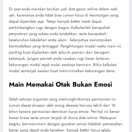
Di saat anda mainkan taruhan judi slots gacor online dalam web
sah, karenanya anda tidak bisa cuman focus di keuntungan yang
dapat diperoleh saja. Tetapi banyak bettor mesti dapat
pertimbangkan rugi dengan bagus. Kalkulasilah berapakah
perputaran yang sukses anda tundukkan, serta berapakah
keseluruhan kekalahan anda alami. Selanjutnya penumpukan
bermodalkan yang tertinggal. Penghitungan modal waktu main ini
penting buat dijalankan oleh seluruh pemain dari beragam
kelompok. Jangan pernah anda rasakan rugi besar lantaran
kekurangan modal sejak mulai awalnya bermain. Bikin kalkulasi
modal semenjak awalan buat meminimalkan kekurangan dana.
Main Memakai Otak Bukan Emosi
Salah satunya argumen yang memungkinkannya permainan ini
cuman dapat dicapai oleh orang dewasa berusia lebih dari 18
tahun karena permainan demikian kuras emosi. Perihal ini benar-
benar biasa serta umum terjadi di dunia slots online. Walaupun
begitu, bermain-main dengan gunakan emosi tidaklah pemecahan
benar yang dapat anda kerjakan. banyak bettor harus selalu