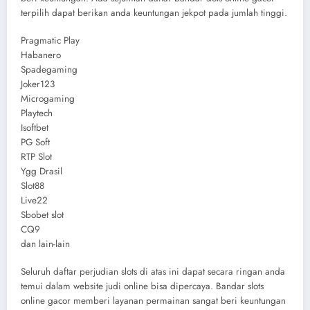
terpilih dapat berikan anda keuntungan jekpot pada jumlah tinggi.
Pragmatic Play
Habanero
Spadegaming
Joker123
Microgaming
Playtech
Isoftbet
PG Soft
RTP Slot
Ygg Drasil
Slot88
Live22
Sbobet slot
CQ9
dan lain-lain
Seluruh daftar perjudian slots di atas ini dapat secara ringan anda
temui dalam website judi online bisa dipercaya. Bandar slots
online gacor memberi layanan permainan sangat beri keuntungan