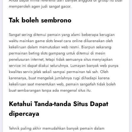
Anda dapat minta referensi dari banyak anggota di group itu buat
memperoleh agen judi sangat gacor.
Tak boleh sembrono
Sangat sering ditemui pemain yang alami beberapa kerugian
waktu mainkan game slots lewat cara online dikarenakan oleh
kekeliruan dalam memutuskan web resmi. Biarpun sekarang
permainan beting slots gampang untuk ditemui di mesin
penelusuran internet, tetapi tidak semuanya situs menyiapkan
service ini dapat diakui seluruhnya. Lumayan banyak web punya
kwalitas servis jelek sekali sampai permainan tak sah. Oleh
karenanya, buat mengelak jumlahnya rugi dihadapi karena
kekeliruan saat menentukan web, pemain sangatlah tidak boleh
buat sembarangan tanpa ada mengenal situs itu.
Ketahui Tanda-tanda Situs Dapat
dipercaya
Tehnik paling akhir memudahkan banyak pemain dalam