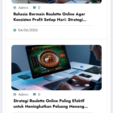
Admin
0
Rahasia Bermain Roulette Online Agar
Konsisten Profit Setiap Hari: Strategi
Sukses untuk Pemain Cerdas
04/06/2026
Admin
0
Strategi Roulette Online Paling Efektif
untuk Meningkatkan Peluang Menang
dalam Permainan Kasino