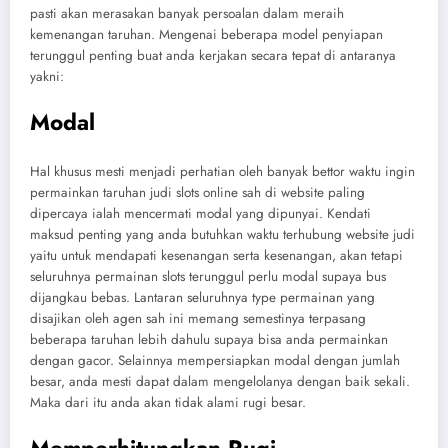
pasti akan merasakan banyak persoalan dalam meraih
kemenangan taruhan. Mengenai beberapa model penyiapan
terunggul penting buat anda kerjakan secara tepat di antaranya
yakni:
Modal
Hal khusus mesti menjadi perhatian oleh banyak bettor waktu ingin
permainkan taruhan judi slots online sah di website paling
dipercaya ialah mencermati modal yang dipunyai. Kendati
maksud penting yang anda butuhkan waktu terhubung website judi
yaitu untuk mendapati kesenangan serta kesenangan, akan tetapi
seluruhnya permainan slots terunggul perlu modal supaya bus
dijangkau bebas. Lantaran seluruhnya type permainan yang
disajikan oleh agen sah ini memang semestinya terpasang
beberapa taruhan lebih dahulu supaya bisa anda permainkan
dengan gacor. Selainnya mempersiapkan modal dengan jumlah
besar, anda mesti dapat dalam mengelolanya dengan baik sekali.
Maka dari itu anda akan tidak alami rugi besar.