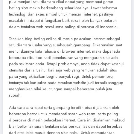
pula menjadi satu diantara cikal dapat yang membuat game
beting slots makin berkembang sehari-harinya. Lewat hebatnya
technologi dan akses simpel untuk mencari internet, pastinya
masalah ini dapat difungsikan baik sekali oleh banyak betaruh
dalam tentukan web resmi serta paling dipercaya di Indonesia.
Tentukan blog beting online di mesin pelacakan internet sebagai
satu diantara usaha yang susah-susah gampang. Dikarenakan saat
menuliskannya kata rahasia di browser internet, maka dapat ada
beberapa ribu tipe hasil penelusuran yang mengarah situs ada
pada sekitaran anda. Tetapi problemnya, anda tidak dapat ketahui
otensitas dari situs itu. Kali saja web yang tentukan adalah situs
palsu yang akibatkan begitu banyak rugi. Untuk pemain pro,
tentunya tak kan sukar pada temukan website judi terbaik sanggup
menghasilkan nilai keuntungan sampai beberapa puluh juta
rupiah.
Ada cara-cara tepat serta gampang terpilih bisa dijalankan oleh
beberapa bettor untuk mendapati saran web resmi serta paling
dipercaya di mesin pelacakan internet. Cara ini dijalankan maksud
biar bettor tak susah tentukan situs berkualitas dan dapat terbebas
dari efek jelek masuk dengan situs palsu. Untuk memudahkan