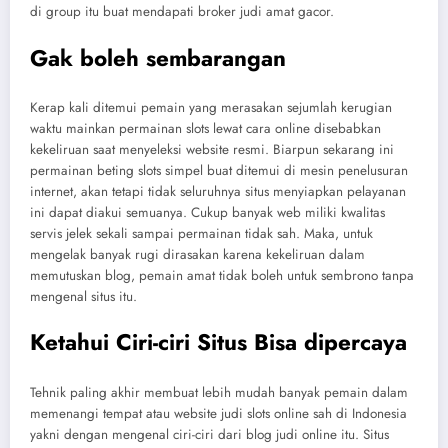
di group itu buat mendapati broker judi amat gacor.
Gak boleh sembarangan
Kerap kali ditemui pemain yang merasakan sejumlah kerugian
waktu mainkan permainan slots lewat cara online disebabkan
kekeliruan saat menyeleksi website resmi. Biarpun sekarang ini
permainan beting slots simpel buat ditemui di mesin penelusuran
internet, akan tetapi tidak seluruhnya situs menyiapkan pelayanan
ini dapat diakui semuanya. Cukup banyak web miliki kwalitas
servis jelek sekali sampai permainan tidak sah. Maka, untuk
mengelak banyak rugi dirasakan karena kekeliruan dalam
memutuskan blog, pemain amat tidak boleh untuk sembrono tanpa
mengenal situs itu.
Ketahui Ciri-ciri Situs Bisa dipercaya
Tehnik paling akhir membuat lebih mudah banyak pemain dalam
memenangi tempat atau website judi slots online sah di Indonesia
yakni dengan mengenal ciri-ciri dari blog judi online itu. Situs