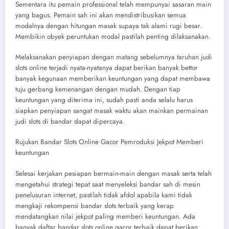
Sementara itu pemain professional telah mempunyai sasaran main
yang bagus. Pemain sah ini akan mendistribusikan semua
modalnya dengan hitungan masak supaya tak alami rugi besar.
Membikin obyek peruntukan modal pastilah penting dilaksanakan.
Melaksanakan penyiapan dengan matang sebelumnya taruhan judi
slots online terjadi nyata-nyatanya dapat berikan banyak bettor
banyak kegunaan memberikan keuntungan yang dapat membawa
tuju gerbang kemenangan dengan mudah. Dengan tiap
keuntungan yang diterima ini, sudah pasti anda selalu harus
siapkan penyiapan sangat masak waktu akan mainkan permainan
judi slots di bandar dapat dipercaya.
Rujukan Bandar Slots Online Gacor Pemroduksi Jekpot Memberi
keuntungan
Selesai kerjakan pesiapan bermain-main dengan masak serta telah
mengetahui strategi tepat saat menyeleksi bandar sah di mesin
penelusuran internet, pastilah tidak afdol apabila kami tidak
mengkaji rekompensi bandar slots terbaik yang kerap
mendatangkan nilai jekpot paling memberi keuntungan. Ada
banyak daftar bandar slots online gacor terbaik dapat berikan