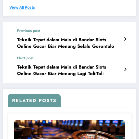
View All Posts
Previous post
Teknik Tepat dalam Main di Bandar Slots
Online Gacor Biar Menang Selalu Gorontalo
Next post
Teknik Tepat dalam Main di Bandar Slots
Online Gacor Biar Menang Lagi Toli-Toli
RELATED POSTS