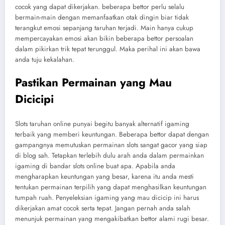
cocok yang dapat dikerjakan. beberapa bettor perlu selalu
bermain-main dengan memanfaatkan otak dingin biar tidak
terangkut emosi sepanjang taruhan terjadi. Main hanya cukup
mempercayakan emosi akan bikin beberapa bettor persoalan
dalam pikirkan trik tepat terunggul. Maka perihal ini akan bawa
anda tuju kekalahan.
Pastikan Permainan yang Mau
Dicicipi
Slots taruhan online punyai begitu banyak alternatif igaming
terbaik yang memberi keuntungan. Beberapa bettor dapat dengan
gampangnya memutuskan permainan slots sangat gacor yang siap
di blog sah. Tetapkan terlebih dulu arah anda dalam permainkan
igaming di bandar slots online buat apa. Apabila anda
mengharapkan keuntungan yang besar, karena itu anda mesti
tentukan permainan terpilih yang dapat menghasilkan keuntungan
tumpah ruah. Penyeleksian igaming yang mau dicicip ini harus
dikerjakan amat cocok serta tepat. Jangan pernah anda salah
menunjuk permainan yang mengakibatkan bettor alami rugi besar.