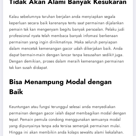
Tidak Akan Alami Banyak Kesukaran
Kalau sebelumnya taruhan berjalan anda menyiapkan segala
keperluan secara baik karenanya tentu saat permainan dijalankan
pemain tak kan mengenyam begitu banyak persoalan. Pelaku judi
professional nyata telah membaca banyak infomasi berkenaan
permainan yang ingin dinikmatinya. Maka seluruh penyiapan
dalam mencetak kemenangan gacor udah dikerjakan baik. Anda
dapat bermain-main dengan lancar tanpa kesusahan sedikit juga.
Dengan demikian, proses dalam meraih kemenangan permainan
tak kan susah didapat.
Bisa Menampung Modal dengan
Baik
Keuntungan atau fungsi terunggul selesai anda menyediakan
permainan dengan gacor ialah dapat membagikan modal dengan
tepat. Pemain pemula condong menggunakan semuanya modal
yang dipunyainya tanpa ada tersisa semenjak permainan mulai.
Hingga ini akan membikin anda kolaps sewaktu alami kekalahan.