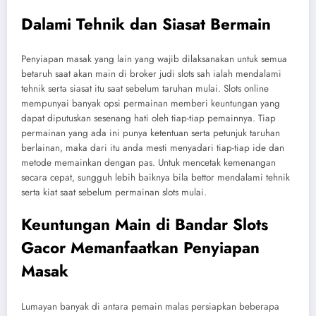
Dalami Tehnik dan Siasat Bermain
Penyiapan masak yang lain yang wajib dilaksanakan untuk semua
betaruh saat akan main di broker judi slots sah ialah mendalami
tehnik serta siasat itu saat sebelum taruhan mulai. Slots online
mempunyai banyak opsi permainan memberi keuntungan yang
dapat diputuskan sesenang hati oleh tiap-tiap pemainnya. Tiap
permainan yang ada ini punya ketentuan serta petunjuk taruhan
berlainan, maka dari itu anda mesti menyadari tiap-tiap ide dan
metode memainkan dengan pas. Untuk mencetak kemenangan
secara cepat, sungguh lebih baiknya bila bettor mendalami tehnik
serta kiat saat sebelum permainan slots mulai.
Keuntungan Main di Bandar Slots
Gacor Memanfaatkan Penyiapan
Masak
Lumayan banyak di antara pemain malas persiapkan beberapa