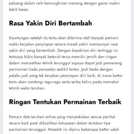
peluang dalam raih kemungkinan menang dengan gacor makin
lebih besar.
Rasa Yakin Diri Bertambah
Keuntungan setelah itu tentu akan diterima oleh banyak pemain
waktu kerjakan penyiapan secara masak yakni mempunyai rasa
yakin diri yang bertambah. Dengan keyakinan diri tertinggi ini
tentunya bikin banyak betaruh terus memikir jernih dan ringan
dalam memastikan tehnik terunggul supaya dapat jadi pemenang
permainan tiada persoalan sedikit lantas. Jauh beda dengan
pelaku judi yang tak kerjakan penyiapan diri baik, di mana bettor
tentu akan condong ragu-ragu serta serba keliru pada memakai
tehnik waktu taruhan.
Ringan Tentukan Permainan Terbaik
Pemain slots taruhan online yang menyediakan semua perihal
secara baik pasti dikasihkan keluasaan dalam tentukan tipe
permainan terunggul. Masalah ini dipicu beberapa bettor udah