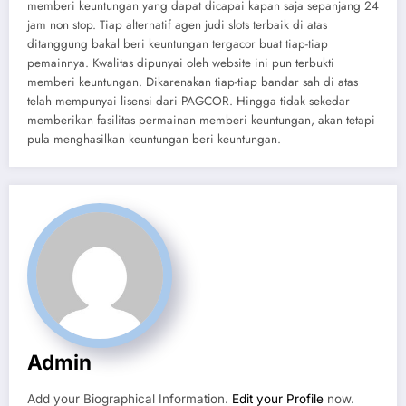
memberi keuntungan yang dapat dicapai kapan saja sepanjang 24
jam non stop. Tiap alternatif agen judi slots terbaik di atas
ditanggung bakal beri keuntungan tergacor buat tiap-tiap
pemainnya. Kwalitas dipunyai oleh website ini pun terbukti
memberi keuntungan. Dikarenakan tiap-tiap bandar sah di atas
telah mempunyai lisensi dari PAGCOR. Hingga tidak sekedar
memberikan fasilitas permainan memberi keuntungan, akan tetapi
pula menghasilkan keuntungan beri keuntungan.
Admin
Add your Biographical Information.
Edit your Profile
now.