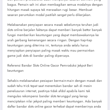
bagus. Pemain sah ini akan membagikan semua modalnya dengan
hitungan masak supaya tak merasakan rugi besar. Membuat
sasaran peruntukan modal pastilah sangat perlu dikerjakan.
Melaksanakan penyiapan secara masak sebelumnya taruhan judi
slots online berjalan faktanya dapat memberi banyak bettor banyak
fungsi memberikan keuntungan yang dapat membawakannya ke
arah gerbang kemenangan secara ringan. Dengan tiap-tiap
keuntungan yang diterima ini, tentunya anda selalu harus
menyiapkan penyiapan paling masak waktu mau permainkan
game judi slots di bandar paling dipercaya.
Referensi Bandar Slots Online Gacor Pemroduksi Jekpot Beri
keuntungan
Sehabis melaksanakan pesiapan bermain-main dengan masak dan
sudah tahu trick tepat saat menentukan bandar sah di mesin
penelusuran internet, pastinya tidak afdol apabila kami tak
mengulas rekompensi bandar slots terunggul yang kerap
menciptakan nilai jekpot paling memberi keuntungan. Ada banyak
daftar bandar slots online gacor terhebat dapat memberinya anda