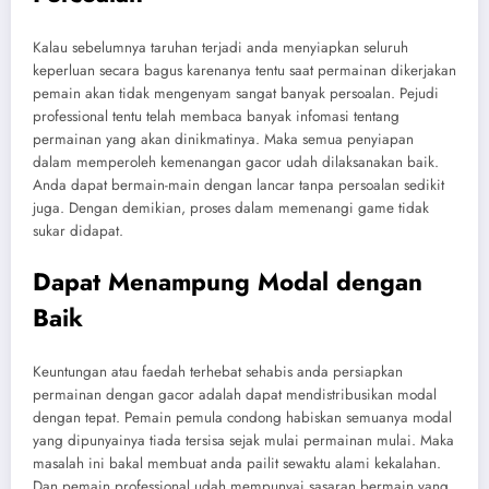
Kalau sebelumnya taruhan terjadi anda menyiapkan seluruh
keperluan secara bagus karenanya tentu saat permainan dikerjakan
pemain akan tidak mengenyam sangat banyak persoalan. Pejudi
professional tentu telah membaca banyak infomasi tentang
permainan yang akan dinikmatinya. Maka semua penyiapan
dalam memperoleh kemenangan gacor udah dilaksanakan baik.
Anda dapat bermain-main dengan lancar tanpa persoalan sedikit
juga. Dengan demikian, proses dalam memenangi game tidak
sukar didapat.
Dapat Menampung Modal dengan
Baik
Keuntungan atau faedah terhebat sehabis anda persiapkan
permainan dengan gacor adalah dapat mendistribusikan modal
dengan tepat. Pemain pemula condong habiskan semuanya modal
yang dipunyainya tiada tersisa sejak mulai permainan mulai. Maka
masalah ini bakal membuat anda pailit sewaktu alami kekalahan.
Dan pemain professional udah mempunyai sasaran bermain yang