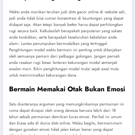
Waktu anda mainkan taruhan judi slots gacor online di website sah,
jadi anda tidak bisa cuman konsentrasi di keuntungan yang dapat
didapat saja. Akan tetapi banyak bettor harus dapat perhitungkan
rugi secara baik. Kalkulasilah berapakah perputaran yang sukses
anda tundukkan, serta berapakah keseluruhan kekalahan anda
alami. Lantas penumpukan bermodalkan yang tertinggal.
Penghitungan modal waktu bermain ini penting untuk dikerjakan
oleh semuanya pemain dari pelbagai golongan. Jangan pernah
anda rasakan rugi besar lantaran kekurangan modal semenjak
awalan main. Bikin penghitungan modal mulai sejak awal mula
untuk meminimalkan kekurangan dana.
Bermain Memakai Otak Bukan Emosi
Satu diantaranya argumen yang memungkinkannya permainan ini
cuma dapat dicapai oleh orang dewasa berusia lebih dari 18
tahun sebab permainan demikian kuras emosi. Perihal ini umum
dan biasa ada di dunia slots online. Walau begitu, bermain-main
dengan gunakan emosi tidak jalan keluar benar yang dapat