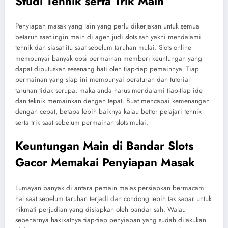
Studi Tehnik serta Trik Main
Penyiapan masak yang lain yang perlu dikerjakan untuk semua
betaruh saat ingin main di agen judi slots sah yakni mendalami
tehnik dan siasat itu saat sebelum taruhan mulai. Slots online
mempunyai banyak opsi permainan memberi keuntungan yang
dapat diputuskan sesenang hati oleh tiap-tiap pemainnya. Tiap
permainan yang siap ini mempunyai peraturan dan tutorial
taruhan tidak serupa, maka anda harus mendalami tiap-tiap ide
dan teknik memainkan dengan tepat. Buat mencapai kemenangan
dengan cepat, betapa lebih baiknya kalau bettor pelajari tehnik
serta trik saat sebelum permainan slots mulai.
Keuntungan Main di Bandar Slots
Gacor Memakai Penyiapan Masak
Lumayan banyak di antara pemain malas persiapkan bermacam
hal saat sebelum taruhan terjadi dan condong lebih tak sabar untuk
nikmati perjudian yang disiapkan oleh bandar sah. Walau
sebenarnya hakikatnya tiap-tiap penyiapan yang sudah dilakukan