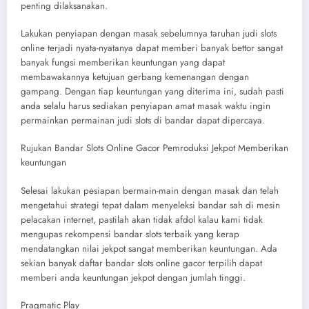
penting dilaksanakan.
Lakukan penyiapan dengan masak sebelumnya taruhan judi slots
online terjadi nyata-nyatanya dapat memberi banyak bettor sangat
banyak fungsi memberikan keuntungan yang dapat
membawakannya ketujuan gerbang kemenangan dengan
gampang. Dengan tiap keuntungan yang diterima ini, sudah pasti
anda selalu harus sediakan penyiapan amat masak waktu ingin
permainkan permainan judi slots di bandar dapat dipercaya.
Rujukan Bandar Slots Online Gacor Pemroduksi Jekpot Memberikan
keuntungan
Selesai lakukan pesiapan bermain-main dengan masak dan telah
mengetahui strategi tepat dalam menyeleksi bandar sah di mesin
pelacakan internet, pastilah akan tidak afdol kalau kami tidak
mengupas rekompensi bandar slots terbaik yang kerap
mendatangkan nilai jekpot sangat memberikan keuntungan. Ada
sekian banyak daftar bandar slots online gacor terpilih dapat
memberi anda keuntungan jekpot dengan jumlah tinggi.
Pragmatic Play