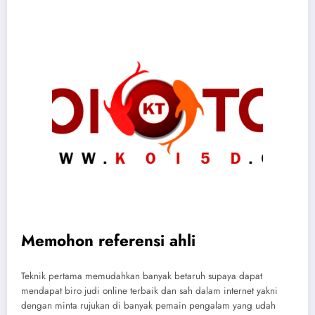
Memohon referensi ahli
Teknik pertama memudahkan banyak betaruh supaya dapat
mendapat biro judi online terbaik dan sah dalam internet yakni
dengan minta rujukan di banyak pemain pengalam yang udah