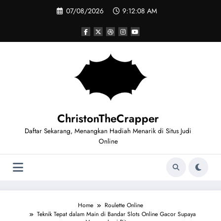
Skip
07/08/2026
9:12:09 AM
to
content
ChristonTheCrapper
Daftar Sekarang, Menangkan Hadiah Menarik di Situs Judi
Online
Home
Roulette Online
Teknik Tepat dalam Main di Bandar Slots Online Gacor Supaya