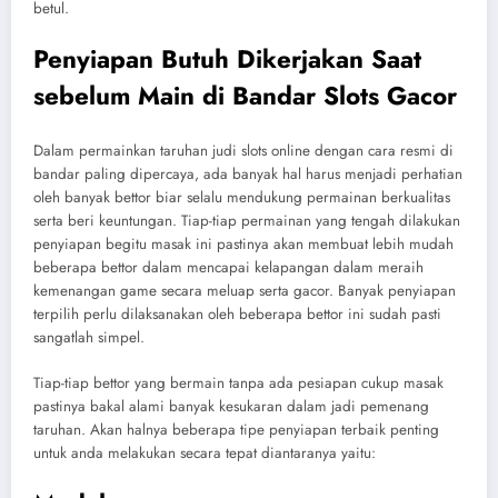
betul.
Penyiapan Butuh Dikerjakan Saat
sebelum Main di Bandar Slots Gacor
Dalam permainkan taruhan judi slots online dengan cara resmi di
bandar paling dipercaya, ada banyak hal harus menjadi perhatian
oleh banyak bettor biar selalu mendukung permainan berkualitas
serta beri keuntungan. Tiap-tiap permainan yang tengah dilakukan
penyiapan begitu masak ini pastinya akan membuat lebih mudah
beberapa bettor dalam mencapai kelapangan dalam meraih
kemenangan game secara meluap serta gacor. Banyak penyiapan
terpilih perlu dilaksanakan oleh beberapa bettor ini sudah pasti
sangatlah simpel.
Tiap-tiap bettor yang bermain tanpa ada pesiapan cukup masak
pastinya bakal alami banyak kesukaran dalam jadi pemenang
taruhan. Akan halnya beberapa tipe penyiapan terbaik penting
untuk anda melakukan secara tepat diantaranya yaitu: