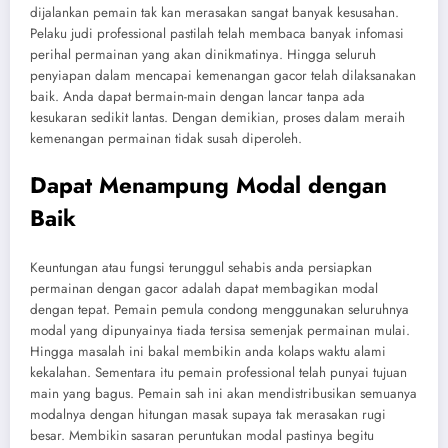
dijalankan pemain tak kan merasakan sangat banyak kesusahan.
Pelaku judi professional pastilah telah membaca banyak infomasi
perihal permainan yang akan dinikmatinya. Hingga seluruh
penyiapan dalam mencapai kemenangan gacor telah dilaksanakan
baik. Anda dapat bermain-main dengan lancar tanpa ada
kesukaran sedikit lantas. Dengan demikian, proses dalam meraih
kemenangan permainan tidak susah diperoleh.
Dapat Menampung Modal dengan
Baik
Keuntungan atau fungsi terunggul sehabis anda persiapkan
permainan dengan gacor adalah dapat membagikan modal
dengan tepat. Pemain pemula condong menggunakan seluruhnya
modal yang dipunyainya tiada tersisa semenjak permainan mulai.
Hingga masalah ini bakal membikin anda kolaps waktu alami
kekalahan. Sementara itu pemain professional telah punyai tujuan
main yang bagus. Pemain sah ini akan mendistribusikan semuanya
modalnya dengan hitungan masak supaya tak merasakan rugi
besar. Membikin sasaran peruntukan modal pastinya begitu