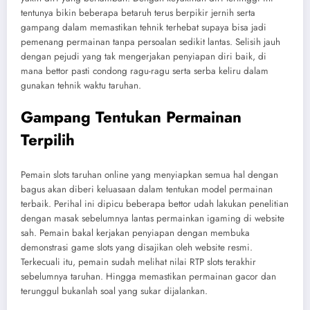
tentunya bikin beberapa betaruh terus berpikir jernih serta
gampang dalam memastikan tehnik terhebat supaya bisa jadi
pemenang permainan tanpa persoalan sedikit lantas. Selisih jauh
dengan pejudi yang tak mengerjakan penyiapan diri baik, di
mana bettor pasti condong ragu-ragu serta serba keliru dalam
gunakan tehnik waktu taruhan.
Gampang Tentukan Permainan
Terpilih
Pemain slots taruhan online yang menyiapkan semua hal dengan
bagus akan diberi keluasaan dalam tentukan model permainan
terbaik. Perihal ini dipicu beberapa bettor udah lakukan penelitian
dengan masak sebelumnya lantas permainkan igaming di website
sah. Pemain bakal kerjakan penyiapan dengan membuka
demonstrasi game slots yang disajikan oleh website resmi.
Terkecuali itu, pemain sudah melihat nilai RTP slots terakhir
sebelumnya taruhan. Hingga memastikan permainan gacor dan
terunggul bukanlah soal yang sukar dijalankan.