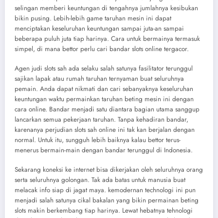
selingan memberi keuntungan di tengahnya jumlahnya kesibukan
bikin pusing. Lebih-lebih game taruhan mesin ini dapat
menciptakan keseluruhan keuntungan sampai juta-an sampai
beberapa puluh juta tiap harinya. Cara untuk bermainya termasuk
simpel, di mana bettor perlu cari bandar slots online tergacor.
Agen judi slots sah ada selaku salah satunya fasilitator terunggul
sajikan lapak atau rumah taruhan ternyaman buat seluruhnya
pemain. Anda dapat nikmati dan cari sebanyaknya keseluruhan
keuntungan waktu permainkan taruhan beting mesin ini dengan
cara online. Bandar menjadi satu diantara bagian utama sanggup
lancarkan semua pekerjaan taruhan. Tanpa kehadiran bandar,
karenanya perjudian slots sah online ini tak kan berjalan dengan
normal. Untuk itu, sungguh lebih baiknya kalau bettor terus-
menerus bermain-main dengan bandar terunggul di Indonesia.
Sekarang koneksi ke internet bisa dikerjakan oleh seluruhnya orang
serta seluruhnya golongan. Tak ada batas untuk manusia buat
melacak info siap di jagat maya. kemodernan technologi ini pun
menjadi salah satunya cikal bakalan yang bikin permainan beting
slots makin berkembang tiap harinya. Lewat hebatnya tehnologi