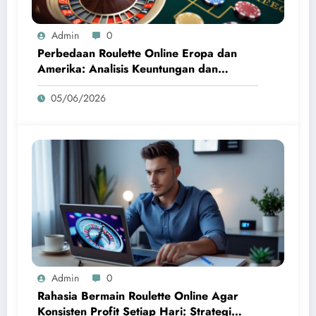
Admin
0
Perbedaan Roulette Online Eropa dan
Amerika: Analisis Keuntungan dan
Kerugian
05/06/2026
Admin
0
Rahasia Bermain Roulette Online Agar
Konsisten Profit Setiap Hari: Strategi