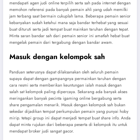
mendapati agen judi online terpilih serta sah pada internet dengan
memohon referensi pada banyak pemain ahli yang udah memilki
jam terbang saat bermain cukuplah lama. Beberapa pemain senior
kebanyakan sudah ketahui mana saja bandar terhebat yang sesuai
buat dituruti serta jadi tempat buat mainkan taruhan dengan tepat.
Minta saran bandar sah dari pemain senior ini amatlah hebat buat
mengelak pemain dari tergabung dengan bandar awam.
Masuk dengan kelompok sah
Panduan seterusnya dapat dilaksanakan oleh seluruh pemain
supaya dapat dengan gampangnya permainkan taruhan dengan
cara resmi serta memberikan keuntungan ialah masuk dengan
salah sat kelompok paling dipercaya. Sekarang ada banyak akses
meringankan banyak pecinta igaming online bergabung serta
share pengamalan menarik. Masuk dengan kelompok sah bukan
sekedar dijadikan tempat perkumpulan pemain yang punyai hoby
mirip. tetapi group ini dapat menjadi tempat buat share info. Anda
dapat minta rujukan dari beberapa peserta di kelompok itu untuk
mendapat broker judi sangat gacor.