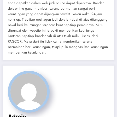
anda dapatkan dalam web judi online dapat dipercaya. Bandar
slots online gacor memberi sarana permainan sangat beri
keuntungan yang dapat dijangkau sewaktu waktu waktu 24 jam
non-stop. Tiap-tiap opsi agen judi slots terhebat di atas ditanggung
bakal beri keuntungan tergacor buat tiap-tiap pemainnya. Mutu
dipunyai oleh website ini terbukti memberikan keuntungan.
Lantaran tiap-tiap bandar sah di atas telah miliki lisensi dari
PAGCOR. Maka dari itu tidak cuma memberikan sarana
permainan beri keuntungan, tetapi pula menghasilkan keuntungan
memberikan keuntungan.
Admin