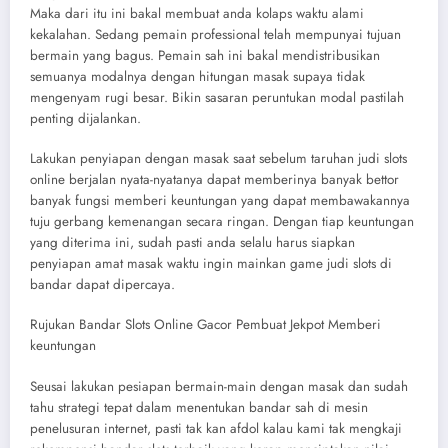
Maka dari itu ini bakal membuat anda kolaps waktu alami
kekalahan. Sedang pemain professional telah mempunyai tujuan
bermain yang bagus. Pemain sah ini bakal mendistribusikan
semuanya modalnya dengan hitungan masak supaya tidak
mengenyam rugi besar. Bikin sasaran peruntukan modal pastilah
penting dijalankan.
Lakukan penyiapan dengan masak saat sebelum taruhan judi slots
online berjalan nyata-nyatanya dapat memberinya banyak bettor
banyak fungsi memberi keuntungan yang dapat membawakannya
tuju gerbang kemenangan secara ringan. Dengan tiap keuntungan
yang diterima ini, sudah pasti anda selalu harus siapkan
penyiapan amat masak waktu ingin mainkan game judi slots di
bandar dapat dipercaya.
Rujukan Bandar Slots Online Gacor Pembuat Jekpot Memberi
keuntungan
Seusai lakukan pesiapan bermain-main dengan masak dan sudah
tahu strategi tepat dalam menentukan bandar sah di mesin
penelusuran internet, pasti tak kan afdol kalau kami tak mengkaji