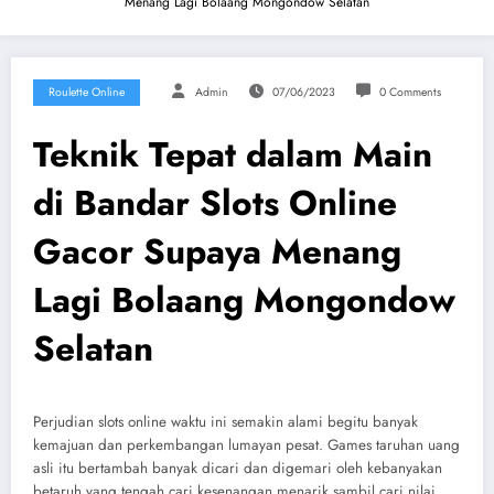
Menang Lagi Bolaang Mongondow Selatan
Roulette Online
Admin
07/06/2023
0 Comments
Teknik Tepat dalam Main
di Bandar Slots Online
Gacor Supaya Menang
Lagi Bolaang Mongondow
Selatan
Perjudian slots online waktu ini semakin alami begitu banyak
kemajuan dan perkembangan lumayan pesat. Games taruhan uang
asli itu bertambah banyak dicari dan digemari oleh kebanyakan
betaruh yang tengah cari kesenangan menarik sambil cari nilai