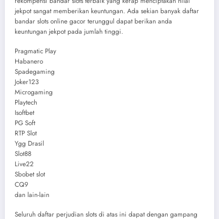
rekompensi bandar slots terbaik yang kerap menciptakan nilai
jekpot sangat memberikan keuntungan. Ada sekian banyak daftar
bandar slots online gacor terunggul dapat berikan anda
keuntungan jekpot pada jumlah tinggi.
Pragmatic Play
Habanero
Spadegaming
Joker123
Microgaming
Playtech
Isoftbet
PG Soft
RTP Slot
Ygg Drasil
Slot88
Live22
Sbobet slot
CQ9
dan lain-lain
Seluruh daftar perjudian slots di atas ini dapat dengan gampang