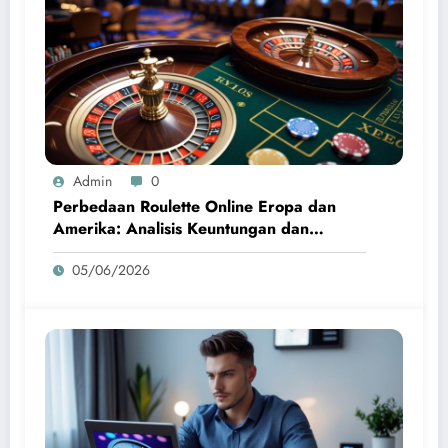
Admin
0
Perbedaan Roulette Online Eropa dan
Amerika: Analisis Keuntungan dan
Kerugian
05/06/2026