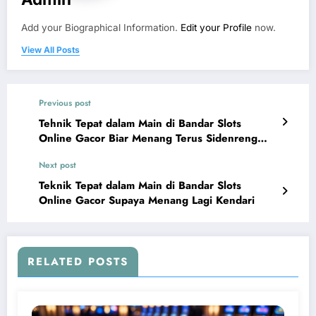
Add your Biographical Information.
Edit your Profile
now.
View All Posts
Previous post
Tehnik Tepat dalam Main di Bandar Slots
Online Gacor Biar Menang Terus Sidenreng
Rappang
Next post
Teknik Tepat dalam Main di Bandar Slots
Online Gacor Supaya Menang Lagi Kendari
RELATED POSTS