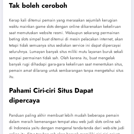
Tak boleh ceroboh
Kerap kali ditemui pemain yang merasakan sejumlah kerugian
waktu mainkan game slots dengan online dikarenakan kekeliruan
saat memutuskan website resmi. Walaupun sekarang permainan
beting slots simpel buat ditemui di mesin pelacakan internet, akan
tetapi tidak semuanya situs sediakan service ini dapat dipercayai
seluruhnya. Lumayan banyak situs miliki mutu layanan buruk sekali
sampai permainan tidak sah. Oleh karena itu, buat mengelak
banyak rugi dihadapi gara-gara kekeliruan saat menentukan situs,
pemain amat dilarang untuk sembarangan tanpa mengetahui situs
itu.
Pahami Ciri-ciri Situs Dapat
dipercaya
Panduan paling akhir membuat lebih mudah beberapa pemain
dalam meraih kemenangan tempat atau web judi slots online sah
di Indonesia yaitu dengan mengenal tanda-tanda dari web-site judi