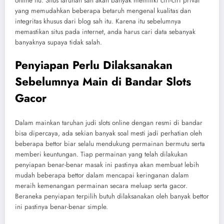
online itu. Situs taruhan sah akan banyak memiliki ciri-ciri privat
yang memudahkan beberapa betaruh mengenal kualitas dan
integritas khusus dari blog sah itu. Karena itu sebelumnya
memastikan situs pada internet, anda harus cari data sebanyak
banyaknya supaya tidak salah.
Penyiapan Perlu Dilaksanakan
Sebelumnya Main di Bandar Slots
Gacor
Dalam mainkan taruhan judi slots online dengan resmi di bandar
bisa dipercaya, ada sekian banyak soal mesti jadi perhatian oleh
beberapa bettor biar selalu mendukung permainan bermutu serta
memberi keuntungan. Tiap permainan yang telah dilakukan
penyiapan benar-benar masak ini pastinya akan membuat lebih
mudah beberapa bettor dalam mencapai keringanan dalam
meraih kemenangan permainan secara meluap serta gacor.
Beraneka penyiapan terpilih butuh dilaksanakan oleh banyak bettor
ini pastinya benar-benar simple.