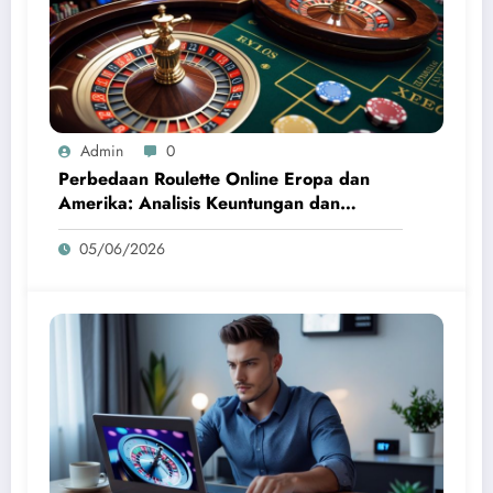
Admin
0
Perbedaan Roulette Online Eropa dan
Amerika: Analisis Keuntungan dan
Kerugian
05/06/2026