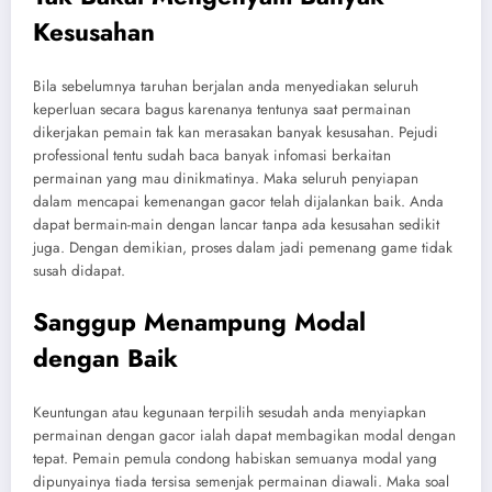
Kesusahan
Bila sebelumnya taruhan berjalan anda menyediakan seluruh
keperluan secara bagus karenanya tentunya saat permainan
dikerjakan pemain tak kan merasakan banyak kesusahan. Pejudi
professional tentu sudah baca banyak infomasi berkaitan
permainan yang mau dinikmatinya. Maka seluruh penyiapan
dalam mencapai kemenangan gacor telah dijalankan baik. Anda
dapat bermain-main dengan lancar tanpa ada kesusahan sedikit
juga. Dengan demikian, proses dalam jadi pemenang game tidak
susah didapat.
Sanggup Menampung Modal
dengan Baik
Keuntungan atau kegunaan terpilih sesudah anda menyiapkan
permainan dengan gacor ialah dapat membagikan modal dengan
tepat. Pemain pemula condong habiskan semuanya modal yang
dipunyainya tiada tersisa semenjak permainan diawali. Maka soal