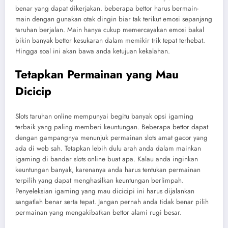
benar yang dapat dikerjakan. beberapa bettor harus bermain-
main dengan gunakan otak dingin biar tak terikut emosi sepanjang
taruhan berjalan. Main hanya cukup memercayakan emosi bakal
bikin banyak bettor kesukaran dalam memikir trik tepat terhebat.
Hingga soal ini akan bawa anda ketujuan kekalahan.
Tetapkan Permainan yang Mau
Dicicip
Slots taruhan online mempunyai begitu banyak opsi igaming
terbaik yang paling memberi keuntungan. Beberapa bettor dapat
dengan gampangnya menunjuk permainan slots amat gacor yang
ada di web sah. Tetapkan lebih dulu arah anda dalam mainkan
igaming di bandar slots online buat apa. Kalau anda inginkan
keuntungan banyak, karenanya anda harus tentukan permainan
terpilih yang dapat menghasilkan keuntungan berlimpah.
Penyeleksian igaming yang mau dicicipi ini harus dijalankan
sangatlah benar serta tepat. Jangan pernah anda tidak benar pilih
permainan yang mengakibatkan bettor alami rugi besar.