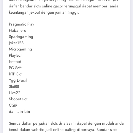
daftar bandar slots online gacor terunggul dapat memberi anda
keuntungan jekpot dengan jumlah tinggi.
Pragmatic Play
Habanero
Spadegaming
Joker123
Microgaming
Playtech
Isoftbet
PG Soft
RTP Slot
Ygg Drasil
Slot88
Live22
Sbobet slot
CQ9
dan lain-lain
Semua daftar perjudian slots di atas ini dapat dengan mudah anda
temui dalam website judi online paling dipercaya. Bandar slots