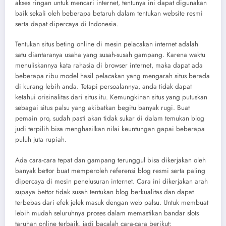
akses ringan untuk mencari internet, tentunya ini dapat digunakan
baik sekali oleh beberapa betaruh dalam tentukan website resmi
serta dapat dipercaya di Indonesia.
Tentukan situs beting online di mesin pelacakan internet adalah
satu diantaranya usaha yang susah-susah gampang. Karena waktu
menuliskannya kata rahasia di browser internet, maka dapat ada
beberapa ribu model hasil pelacakan yang mengarah situs berada
di kurang lebih anda. Tetapi persoalannya, anda tidak dapat
ketahui orisinalitas dari situs itu. Kemungkinan situs yang putuskan
sebagai situs palsu yang akibatkan begitu banyak rugi. Buat
pemain pro, sudah pasti akan tidak sukar di dalam temukan blog
judi terpilih bisa menghasilkan nilai keuntungan gapai beberapa
puluh juta rupiah.
Ada cara-cara tepat dan gampang terunggul bisa dikerjakan oleh
banyak bettor buat memperoleh referensi blog resmi serta paling
dipercaya di mesin penelusuran internet. Cara ini dikerjakan arah
supaya bettor tidak susah tentukan blog berkualitas dan dapat
terbebas dari efek jelek masuk dengan web palsu. Untuk membuat
lebih mudah seluruhnya proses dalam memastikan bandar slots
taruhan online terbaik, jadi bacalah cara-cara berikut: