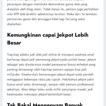
penyiapan dengan membuka demonstrasi game slots yang
disajikan oleh blog resmi. Tidak hanya itu, pemain juga perhatikan
nilai RTP slots terakhir sebelumnya taruhan. Maka dari itu tentukan
permainan gacor dan terunggul tidak lagi hal yang sukar
dijalankan.
Kemungkinan capai Jekpot Lebih
Besar
Tiap-tiap pelaku judi slots judi online di manapun pastinya amat
berharap dapat jadi pemenang jekpot pada jumlah besar. Jekpot
sebagai satu diantaranya model penawaran bonus terhebat yang
penting dimenangi oleh tiap-tiap pemain supaya bisa jadi
miliarder. Keseluruhan kemenangan jekpot dapat anda peroleh
menggapai beberapa ratus juta rupiah. Hakikatnya jekpot yakni
bonus amat sukar dimenangi, sampai oleh pemain professional
sekalinya. Akan tetapi kalau anda miliki penyiapan masak, jadi
kesempatan mencapai jekpot bertambah besar.
Tak Bakal Mengenyam Banyak