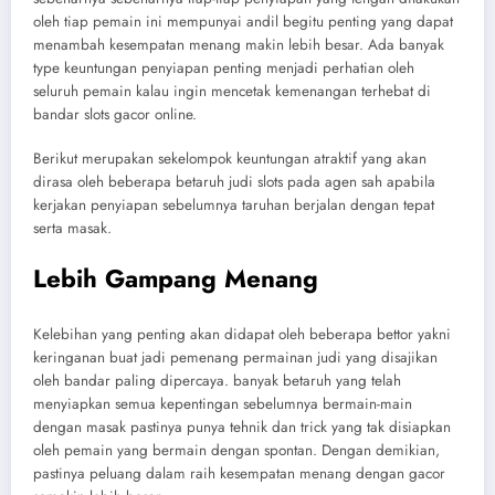
oleh tiap pemain ini mempunyai andil begitu penting yang dapat
menambah kesempatan menang makin lebih besar. Ada banyak
type keuntungan penyiapan penting menjadi perhatian oleh
seluruh pemain kalau ingin mencetak kemenangan terhebat di
bandar slots gacor online.
Berikut merupakan sekelompok keuntungan atraktif yang akan
dirasa oleh beberapa betaruh judi slots pada agen sah apabila
kerjakan penyiapan sebelumnya taruhan berjalan dengan tepat
serta masak.
Lebih Gampang Menang
Kelebihan yang penting akan didapat oleh beberapa bettor yakni
keringanan buat jadi pemenang permainan judi yang disajikan
oleh bandar paling dipercaya. banyak betaruh yang telah
menyiapkan semua kepentingan sebelumnya bermain-main
dengan masak pastinya punya tehnik dan trick yang tak disiapkan
oleh pemain yang bermain dengan spontan. Dengan demikian,
pastinya peluang dalam raih kesempatan menang dengan gacor