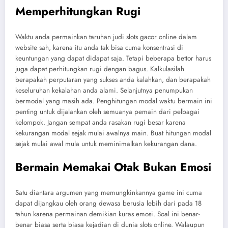
Memperhitungkan Rugi
Waktu anda permainkan taruhan judi slots gacor online dalam
website sah, karena itu anda tak bisa cuma konsentrasi di
keuntungan yang dapat didapat saja. Tetapi beberapa bettor harus
juga dapat perhitungkan rugi dengan bagus. Kalkulasilah
berapakah perputaran yang sukses anda kalahkan, dan berapakah
keseluruhan kekalahan anda alami. Selanjutnya penumpukan
bermodal yang masih ada. Penghitungan modal waktu bermain ini
penting untuk dijalankan oleh semuanya pemain dari pelbagai
kelompok. Jangan sempat anda rasakan rugi besar karena
kekurangan modal sejak mulai awalnya main. Buat hitungan modal
sejak mulai awal mula untuk meminimalkan kekurangan dana.
Bermain Memakai Otak Bukan Emosi
Satu diantara argumen yang memungkinkannya game ini cuma
dapat dijangkau oleh orang dewasa berusia lebih dari pada 18
tahun karena permainan demikian kuras emosi. Soal ini benar-
benar biasa serta biasa kejadian di dunia slots online. Walaupun