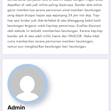
dapatkan di web judi online paling dipercaya. Bandar slots online
gacor memberinya sarana permainan amat memberi keuntungan
yang dapat dicapai kapan saja sepanjang 24 jam non stop. Tiap-
tiap opsi broker judi slots terhebat di atas ditanggung bakal kasih
keuntungan tergacor untuk tiap-tiap pemainnya. Kualitas dipunyai
oleh website ini terbukti memberikan keuntungan. Karena tiap-tiap
bandar sah di atas udah miliki lisensi dari PAGCOR. Maka tidak
cuma memberikan sarana permainan memberi keuntungan,
namun pun menghasilkan keuntungan beri keuntungan.
Admin