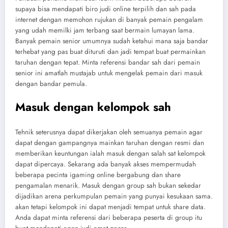
supaya bisa mendapati biro judi online terpilih dan sah pada
internet dengan memohon rujukan di banyak pemain pengalam
yang udah memilki jam terbang saat bermain lumayan lama.
Banyak pemain senior umumnya sudah ketahui mana saja bandar
terhebat yang pas buat dituruti dan jadi tempat buat permainkan
taruhan dengan tepat. Minta referensi bandar sah dari pemain
senior ini amatlah mustajab untuk mengelak pemain dari masuk
dengan bandar pemula.
Masuk dengan kelompok sah
Tehnik seterusnya dapat dikerjakan oleh semuanya pemain agar
dapat dengan gampangnya mainkan taruhan dengan resmi dan
memberikan keuntungan ialah masuk dengan salah sat kelompok
dapat dipercaya. Sekarang ada banyak akses mempermudah
beberapa pecinta igaming online bergabung dan share
pengamalan menarik. Masuk dengan group sah bukan sekedar
dijadikan arena perkumpulan pemain yang punyai kesukaan sama.
akan tetapi kelompok ini dapat menjadi tempat untuk share data.
Anda dapat minta referensi dari beberapa peserta di group itu