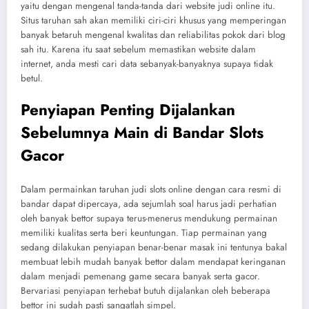
yaitu dengan mengenal tanda-tanda dari website judi online itu.
Situs taruhan sah akan memiliki ciri-ciri khusus yang memperingan
banyak betaruh mengenal kwalitas dan reliabilitas pokok dari blog
sah itu. Karena itu saat sebelum memastikan website dalam
internet, anda mesti cari data sebanyak-banyaknya supaya tidak
betul.
Penyiapan Penting Dijalankan
Sebelumnya Main di Bandar Slots
Gacor
Dalam permainkan taruhan judi slots online dengan cara resmi di
bandar dapat dipercaya, ada sejumlah soal harus jadi perhatian
oleh banyak bettor supaya terus-menerus mendukung permainan
memiliki kualitas serta beri keuntungan. Tiap permainan yang
sedang dilakukan penyiapan benar-benar masak ini tentunya bakal
membuat lebih mudah banyak bettor dalam mendapat keringanan
dalam menjadi pemenang game secara banyak serta gacor.
Bervariasi penyiapan terhebat butuh dijalankan oleh beberapa
bettor ini sudah pasti sangatlah simpel.