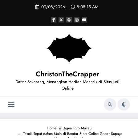
Skip
09/08/2026
8:08:16 AM
to
content
ChristonTheCrapper
Daftar Sekarang, Menangkan Hadiah Menarik di Situs Judi
Online
Home
Agen Toto Macau
Teknik Tepat dalam Main di Bandar Slots Online Gacor Supaya