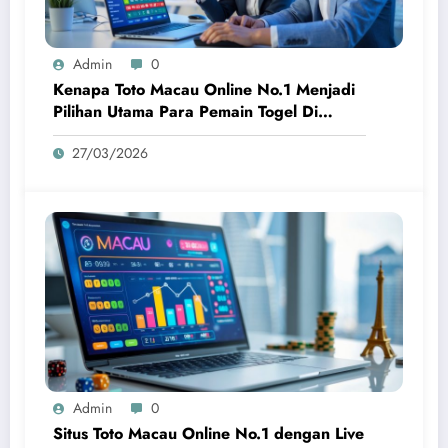
Admin
0
Kenapa Toto Macau Online No.1 Menjadi
Pilihan Utama Para Pemain Togel Di
Indonesia
27/03/2026
Admin
0
Situs Toto Macau Online No.1 dengan Live