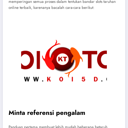
memperingan semua proses dalam tentukan bandar slots taruhan
online terbaik, karenanya bacalah cara-cara berikut:
Minta referensi pengalam
Panduan pertama membuat lebih mudah beberapa betaruh