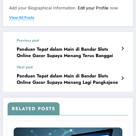
Add your Biographical Information.
Edit your Profile
now.
View All Posts
Previous post
Panduan Tepat dalam Main di Bandar Slots
Online Gacor Supaya Menang Terus Banggai
Next post
Panduan Tepat dalam Main di Bandar Slots
Online Gacor Supaya Menang Lagi Pangkajene
RELATED POSTS