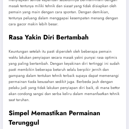
masak tentunya miliki tehnik dan siasat yang tidak disiapkan oleh
pemain yang main dengan cara spontan. Dengan demikian,
tentunya peluang dalam menggapai kesempatan menang dengan
cara gacor makin lebih besar.
Rasa Yakin Diri Bertambah
Keuntungan setelah itu pasti diperoleh oleh beberapa pemain
waktu lakukan penyiapan secara masak yakni punyai rasa optimis
yang paling bertambah. Dengan keyakinan diri tertinggi ini sudah
pasti membikin beberapa betaruh selalu berpikir jernih dan
gampang dalam tentukan tehnik terbaik supaya dapat memenangi
permainan tiada kesusahan sedikit juga. Berbeda jauh dengan
pelaku judi yang tidak lakukan penyiapan diri baik, di mana bettor
akan condong sangsi dan serba keliru dalam memanfaatkan tehnik
saat taruhan.
Simpel Memastikan Permainan
Terunggul