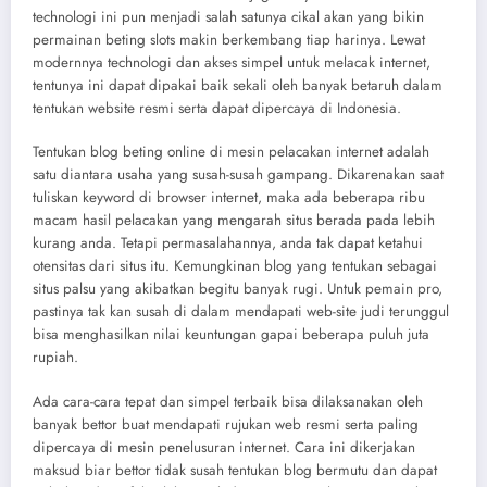
technologi ini pun menjadi salah satunya cikal akan yang bikin
permainan beting slots makin berkembang tiap harinya. Lewat
modernnya technologi dan akses simpel untuk melacak internet,
tentunya ini dapat dipakai baik sekali oleh banyak betaruh dalam
tentukan website resmi serta dapat dipercaya di Indonesia.
Tentukan blog beting online di mesin pelacakan internet adalah
satu diantara usaha yang susah-susah gampang. Dikarenakan saat
tuliskan keyword di browser internet, maka ada beberapa ribu
macam hasil pelacakan yang mengarah situs berada pada lebih
kurang anda. Tetapi permasalahannya, anda tak dapat ketahui
otensitas dari situs itu. Kemungkinan blog yang tentukan sebagai
situs palsu yang akibatkan begitu banyak rugi. Untuk pemain pro,
pastinya tak kan susah di dalam mendapati web-site judi terunggul
bisa menghasilkan nilai keuntungan gapai beberapa puluh juta
rupiah.
Ada cara-cara tepat dan simpel terbaik bisa dilaksanakan oleh
banyak bettor buat mendapati rujukan web resmi serta paling
dipercaya di mesin penelusuran internet. Cara ini dikerjakan
maksud biar bettor tidak susah tentukan blog bermutu dan dapat