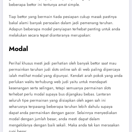
beberapa bettor ini tentunya amat simple.
Tiap bettor yang bermain tiada pesiapan cukup masak pastinya
bakal alami banyak persoalan dalam jadi pemenang taruhan.
Adapun beberapa model penyiapan terhebat penting untuk anda
melakukan secara tepat diantaranya merupakan:
Modal
Perihal khusus mesti jadi perhatian oleh banyak bettor saat mau
permainkan taruhan judi slots online sah di web paling dipercaya
ialah melihat modal yang dipunyai. Kendati arah pokok yang anda
perlukan waktu terhubung web judi yaitu untuk mendapati
kesenangan serta selingan, tetapi semuanya permainan slots
terhebat perlu modal supaya bus dijangkau bebas. Lantaran
seluruh tipe permainan yang disiapkan oleh agen sah ini
seharusnya terpasang beberapa taruhan lebih dahulu supaya
dapat anda permainkan dengan gacor. Selainnya menyediakan
modal dengan jumlah besar, anda mesti dapat dalam
mengelolanya dengan baik sekali. Maka anda tak kan merasakan
rugi besar.