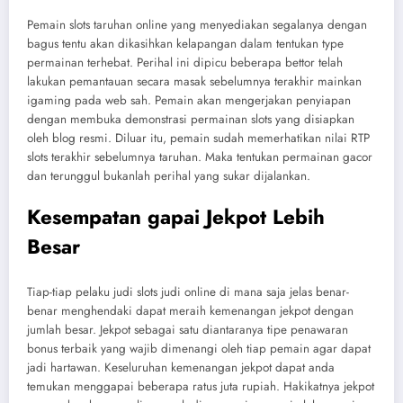
Pemain slots taruhan online yang menyediakan segalanya dengan
bagus tentu akan dikasihkan kelapangan dalam tentukan type
permainan terhebat. Perihal ini dipicu beberapa bettor telah
lakukan pemantauan secara masak sebelumnya terakhir mainkan
igaming pada web sah. Pemain akan mengerjakan penyiapan
dengan membuka demonstrasi permainan slots yang disiapkan
oleh blog resmi. Diluar itu, pemain sudah memerhatikan nilai RTP
slots terakhir sebelumnya taruhan. Maka tentukan permainan gacor
dan terunggul bukanlah perihal yang sukar dijalankan.
Kesempatan gapai Jekpot Lebih
Besar
Tiap-tiap pelaku judi slots judi online di mana saja jelas benar-
benar menghendaki dapat meraih kemenangan jekpot dengan
jumlah besar. Jekpot sebagai satu diantaranya tipe penawaran
bonus terbaik yang wajib dimenangi oleh tiap pemain agar dapat
jadi hartawan. Keseluruhan kemenangan jekpot dapat anda
temukan menggapai beberapa ratus juta rupiah. Hakikatnya jekpot