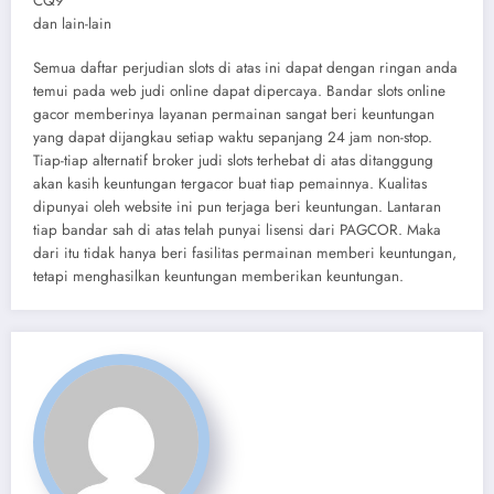
CQ9
dan lain-lain
Semua daftar perjudian slots di atas ini dapat dengan ringan anda
temui pada web judi online dapat dipercaya. Bandar slots online
gacor memberinya layanan permainan sangat beri keuntungan
yang dapat dijangkau setiap waktu sepanjang 24 jam non-stop.
Tiap-tiap alternatif broker judi slots terhebat di atas ditanggung
akan kasih keuntungan tergacor buat tiap pemainnya. Kualitas
dipunyai oleh website ini pun terjaga beri keuntungan. Lantaran
tiap bandar sah di atas telah punyai lisensi dari PAGCOR. Maka
dari itu tidak hanya beri fasilitas permainan memberi keuntungan,
tetapi menghasilkan keuntungan memberikan keuntungan.