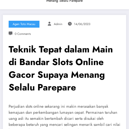
Menang Selalu Parepare
Agen Toto Macau
Admin
14/06/2023
0 Comments
Teknik Tepat dalam Main
di Bandar Slots Online
Gacor Supaya Menang
Selalu Parepare
Perjudian slots online sekarang ini makin merasakan banyak
kemajuan dan perkembangan lumayan cepat. Permainan taruhan
uang asli itu semakin bertambah dicari serta disukai oleh
beberapa betaruh yang mencari selingan menarik sambil cari nilai