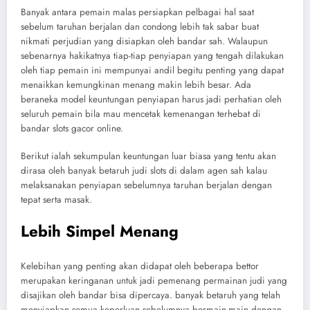
Banyak antara pemain malas persiapkan pelbagai hal saat
sebelum taruhan berjalan dan condong lebih tak sabar buat
nikmati perjudian yang disiapkan oleh bandar sah. Walaupun
sebenarnya hakikatnya tiap-tiap penyiapan yang tengah dilakukan
oleh tiap pemain ini mempunyai andil begitu penting yang dapat
menaikkan kemungkinan menang makin lebih besar. Ada
beraneka model keuntungan penyiapan harus jadi perhatian oleh
seluruh pemain bila mau mencetak kemenangan terhebat di
bandar slots gacor online.
Berikut ialah sekumpulan keuntungan luar biasa yang tentu akan
dirasa oleh banyak betaruh judi slots di dalam agen sah kalau
melaksanakan penyiapan sebelumnya taruhan berjalan dengan
tepat serta masak.
Lebih Simpel Menang
Kelebihan yang penting akan didapat oleh beberapa bettor
merupakan keringanan untuk jadi pemenang permainan judi yang
disajikan oleh bandar bisa dipercaya. banyak betaruh yang telah
menyiapkan semua keperluan sebelumnya bermain-main dengan