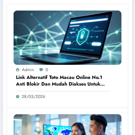
Admin
0
Link Alternatif Toto Macau Online No.1
Anti Blokir Dan Mudah Diakses Untuk
Pengalaman Bermain Optimal
28/03/2026