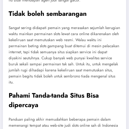
itu buat mendapati agen judi sangat gacor.
Tidak boleh sembarangan
Sangat sering didapati pemain yang merasakan sejumlah kerugian
waktu mainkan permainan slots lewat cara online dikarenakan oleh
kekeliruan saat memutuskan web resmi. Walau waktu ini
permainan beting slots gampang buat ditemui di mesin pelacakan
internet, tapi tidak semuanya situs siapkan service ini dapat
diyakini seutuhnya. Cukup banyak web punyai kwalitas service
buruk sekali sampai permainan tak sah. Untuk itu, untuk mengelak
jumlah rugi dihadapi karena kekeliruan saat memutuskan situs,
pemain begitu tidak boleh untuk sembrono tiada mengenal situs
itu.
Pahami Tanda-tanda Situs Bisa
dipercaya
Panduan paling akhir memudahkan beberapa pemain dalam
memenangi tempat atau web-site judi slots online sah di Indonesia