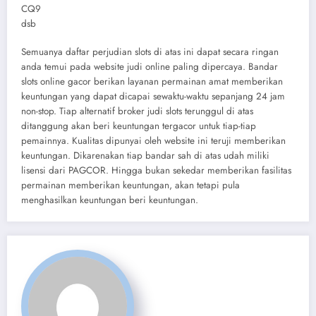
CQ9
dsb
Semuanya daftar perjudian slots di atas ini dapat secara ringan
anda temui pada website judi online paling dipercaya. Bandar
slots online gacor berikan layanan permainan amat memberikan
keuntungan yang dapat dicapai sewaktu-waktu sepanjang 24 jam
non-stop. Tiap alternatif broker judi slots terunggul di atas
ditanggung akan beri keuntungan tergacor untuk tiap-tiap
pemainnya. Kualitas dipunyai oleh website ini teruji memberikan
keuntungan. Dikarenakan tiap bandar sah di atas udah miliki
lisensi dari PAGCOR. Hingga bukan sekedar memberikan fasilitas
permainan memberikan keuntungan, akan tetapi pula
menghasilkan keuntungan beri keuntungan.