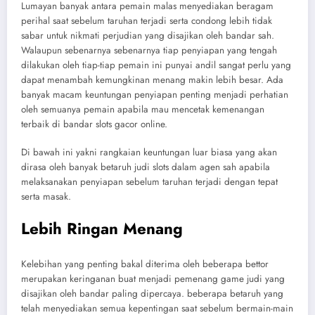
Lumayan banyak antara pemain malas menyediakan beragam
perihal saat sebelum taruhan terjadi serta condong lebih tidak
sabar untuk nikmati perjudian yang disajikan oleh bandar sah.
Walaupun sebenarnya sebenarnya tiap penyiapan yang tengah
dilakukan oleh tiap-tiap pemain ini punyai andil sangat perlu yang
dapat menambah kemungkinan menang makin lebih besar. Ada
banyak macam keuntungan penyiapan penting menjadi perhatian
oleh semuanya pemain apabila mau mencetak kemenangan
terbaik di bandar slots gacor online.
Di bawah ini yakni rangkaian keuntungan luar biasa yang akan
dirasa oleh banyak betaruh judi slots dalam agen sah apabila
melaksanakan penyiapan sebelum taruhan terjadi dengan tepat
serta masak.
Lebih Ringan Menang
Kelebihan yang penting bakal diterima oleh beberapa bettor
merupakan keringanan buat menjadi pemenang game judi yang
disajikan oleh bandar paling dipercaya. beberapa betaruh yang
telah menyediakan semua kepentingan saat sebelum bermain-main