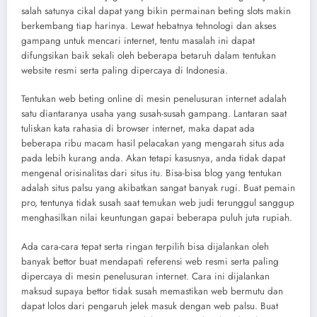
salah satunya cikal dapat yang bikin permainan beting slots makin
berkembang tiap harinya. Lewat hebatnya tehnologi dan akses
gampang untuk mencari internet, tentu masalah ini dapat
difungsikan baik sekali oleh beberapa betaruh dalam tentukan
website resmi serta paling dipercaya di Indonesia.
Tentukan web beting online di mesin penelusuran internet adalah
satu diantaranya usaha yang susah-susah gampang. Lantaran saat
tuliskan kata rahasia di browser internet, maka dapat ada
beberapa ribu macam hasil pelacakan yang mengarah situs ada
pada lebih kurang anda. Akan tetapi kasusnya, anda tidak dapat
mengenal orisinalitas dari situs itu. Bisa-bisa blog yang tentukan
adalah situs palsu yang akibatkan sangat banyak rugi. Buat pemain
pro, tentunya tidak susah saat temukan web judi terunggul sanggup
menghasilkan nilai keuntungan gapai beberapa puluh juta rupiah.
Ada cara-cara tepat serta ringan terpilih bisa dijalankan oleh
banyak bettor buat mendapati referensi web resmi serta paling
dipercaya di mesin penelusuran internet. Cara ini dijalankan
maksud supaya bettor tidak susah memastikan web bermutu dan
dapat lolos dari pengaruh jelek masuk dengan web palsu. Buat