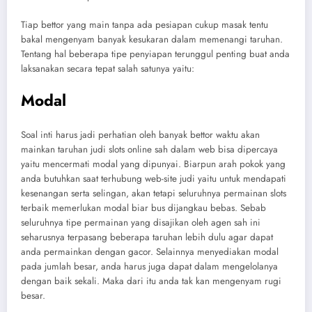
Tiap bettor yang main tanpa ada pesiapan cukup masak tentu
bakal mengenyam banyak kesukaran dalam memenangi taruhan.
Tentang hal beberapa tipe penyiapan terunggul penting buat anda
laksanakan secara tepat salah satunya yaitu:
Modal
Soal inti harus jadi perhatian oleh banyak bettor waktu akan
mainkan taruhan judi slots online sah dalam web bisa dipercaya
yaitu mencermati modal yang dipunyai. Biarpun arah pokok yang
anda butuhkan saat terhubung web-site judi yaitu untuk mendapati
kesenangan serta selingan, akan tetapi seluruhnya permainan slots
terbaik memerlukan modal biar bus dijangkau bebas. Sebab
seluruhnya tipe permainan yang disajikan oleh agen sah ini
seharusnya terpasang beberapa taruhan lebih dulu agar dapat
anda permainkan dengan gacor. Selainnya menyediakan modal
pada jumlah besar, anda harus juga dapat dalam mengelolanya
dengan baik sekali. Maka dari itu anda tak kan mengenyam rugi
besar.