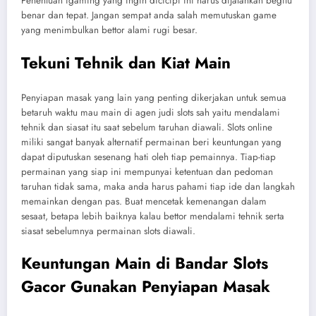
Penentuan igaming yang ingin dicicipi ini harus dijalankan begitu
benar dan tepat. Jangan sempat anda salah memutuskan game
yang menimbulkan bettor alami rugi besar.
Tekuni Tehnik dan Kiat Main
Penyiapan masak yang lain yang penting dikerjakan untuk semua
betaruh waktu mau main di agen judi slots sah yaitu mendalami
tehnik dan siasat itu saat sebelum taruhan diawali. Slots online
miliki sangat banyak alternatif permainan beri keuntungan yang
dapat diputuskan sesenang hati oleh tiap pemainnya. Tiap-tiap
permainan yang siap ini mempunyai ketentuan dan pedoman
taruhan tidak sama, maka anda harus pahami tiap ide dan langkah
memainkan dengan pas. Buat mencetak kemenangan dalam
sesaat, betapa lebih baiknya kalau bettor mendalami tehnik serta
siasat sebelumnya permainan slots diawali.
Keuntungan Main di Bandar Slots
Gacor Gunakan Penyiapan Masak