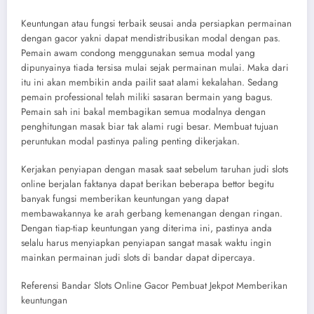
Keuntungan atau fungsi terbaik seusai anda persiapkan permainan
dengan gacor yakni dapat mendistribusikan modal dengan pas.
Pemain awam condong menggunakan semua modal yang
dipunyainya tiada tersisa mulai sejak permainan mulai. Maka dari
itu ini akan membikin anda pailit saat alami kekalahan. Sedang
pemain professional telah miliki sasaran bermain yang bagus.
Pemain sah ini bakal membagikan semua modalnya dengan
penghitungan masak biar tak alami rugi besar. Membuat tujuan
peruntukan modal pastinya paling penting dikerjakan.
Kerjakan penyiapan dengan masak saat sebelum taruhan judi slots
online berjalan faktanya dapat berikan beberapa bettor begitu
banyak fungsi memberikan keuntungan yang dapat
membawakannya ke arah gerbang kemenangan dengan ringan.
Dengan tiap-tiap keuntungan yang diterima ini, pastinya anda
selalu harus menyiapkan penyiapan sangat masak waktu ingin
mainkan permainan judi slots di bandar dapat dipercaya.
Referensi Bandar Slots Online Gacor Pembuat Jekpot Memberikan
keuntungan