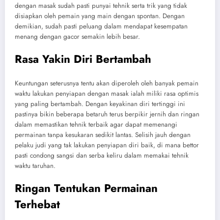
dengan masak sudah pasti punyai tehnik serta trik yang tidak
disiapkan oleh pemain yang main dengan spontan. Dengan
demikian, sudah pasti peluang dalam mendapat kesempatan
menang dengan gacor semakin lebih besar.
Rasa Yakin Diri Bertambah
Keuntungan seterusnya tentu akan diperoleh oleh banyak pemain
waktu lakukan penyiapan dengan masak ialah miliki rasa optimis
yang paling bertambah. Dengan keyakinan diri tertinggi ini
pastinya bikin beberapa betaruh terus berpikir jernih dan ringan
dalam memastikan tehnik terbaik agar dapat memenangi
permainan tanpa kesukaran sedikit lantas. Selisih jauh dengan
pelaku judi yang tak lakukan penyiapan diri baik, di mana bettor
pasti condong sangsi dan serba keliru dalam memakai tehnik
waktu taruhan.
Ringan Tentukan Permainan
Terhebat