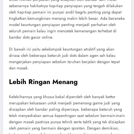
sebenarnya hakikatnya tiap-tiap penyiapan yang tengah dilakukan
oleh tiap-tiap pemain ini punyai andil begitu penting yang dapat
tingkatkan kemungkinan menang makin lebih besar. Ada beraneka
model keuntungan penyiapan penting menjadi perhatian oleh
seluruh pemain kalau ingin mencetak kemenangan terhebat di
bandar slots gacor online.
Di bawah ini yaitu sekelompok keuntungan atraktif yang akan
dirasa oleh beberapa betaruh judi slots dalam agen sah kalau
mengerjakan penyiapan sebelum taruhan berjalan dengan tepat
dan masak.
Lebih Ringan Menang
Kelebihannya yang khusus bakal diperoleh oleh banyak bettor
merupakan keluasaan untuk menjadi pemenang game judi yang
disiapkan oleh bandar paling dipercaya. beberapa betaruh yang
telah menyediakan semua kepentingan saat sebelum bermain-main
dengan masak pastinya punya tehnik serta taktik yang tak disiapkan
oleh pemain yang bermain dengan spontan. Dengan demikian,