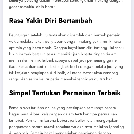
tentunya peluang dalam mendapat kemungkinan menang dengan
gacor semakin lebih besar.
Rasa Yakin Diri Bertambah
Keuntungan setelah itu tentu akan diperoleh oleh banyak pemain
waktu melaksanakan penyiapan dengan matang yakni miliki rasa
optimis yang bertambah. Dengan keyakinan diri tertinggi ini tentu
bikin banyak betaruh selalu memikir jernih serta ringan dalam
memastikan tehnik terbaik supaya dapat jadi pemenang game
tiada kesusahan sedikit lantas. Jauh beda dengan pelaku judi yang
tak kerjakan penyiapan diri baik, di mana bettor akan condong
sangsi dan serba keliru pada memakai tehnik waktu taruhan.
Simpel Tentukan Permainan Terbaik
Pemain slots taruhan online yang persiapkan semuanya secara
bagus pasti diberi kelapangan dalam tentukan tipe permainan
terhebat. Perihal ini karena beberapa bettor telah mengerjakan
pengamatan secara masak sebelumnya akhirnya mainkan igaming
di web sah. Pemain bakal mengerjakan penyiapan dengan