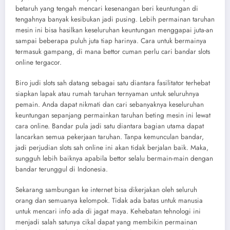
betaruh yang tengah mencari kesenangan beri keuntungan di
tengahnya banyak kesibukan jadi pusing. Lebih permainan taruhan
mesin ini bisa hasilkan keseluruhan keuntungan menggapai juta-an
sampai beberapa puluh juta tiap harinya. Cara untuk bermainya
termasuk gampang, di mana bettor cuman perlu cari bandar slots
online tergacor.
Biro judi slots sah datang sebagai satu diantara fasilitator terhebat
siapkan lapak atau rumah taruhan ternyaman untuk seluruhnya
pemain. Anda dapat nikmati dan cari sebanyaknya keseluruhan
keuntungan sepanjang permainkan taruhan beting mesin ini lewat
cara online. Bandar pula jadi satu diantara bagian utama dapat
lancarkan semua pekerjaan taruhan. Tanpa kemunculan bandar,
jadi perjudian slots sah online ini akan tidak berjalan baik. Maka,
sungguh lebih baiknya apabila bettor selalu bermain-main dengan
bandar terunggul di Indonesia.
Sekarang sambungan ke internet bisa dikerjakan oleh seluruh
orang dan semuanya kelompok. Tidak ada batas untuk manusia
untuk mencari info ada di jagat maya. Kehebatan tehnologi ini
menjadi salah satunya cikal dapat yang membikin permainan