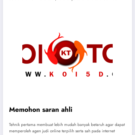
Memohon saran ahli
Tehnik pertama membuat lebih mudah banyak betaruh agar dapat
memperoleh agen judi online terpilih serta sah pada internet