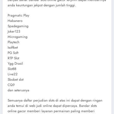
anda keuntungan jekpot dengan jumlah tinggi.
Pragmatic Play
Habanero
Spadegaming
Joker123
Microgaming
Playtech
Isoftbet
PG Soft
RTP Slot
Ygg Drasil
Slot88
Live22
Sbobet slot
CQ9
dan seterusnya
Semuanya daftar perjudian slots di atas ini dapat dengan ringan
anda temui di web judi online dapat dipercaya. Bandar slots
online gacor memberi layanan permainan paling memberi