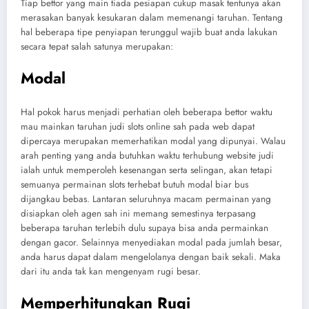
Tiap bettor yang main tiada pesiapan cukup masak tentunya akan
merasakan banyak kesukaran dalam memenangi taruhan. Tentang
hal beberapa tipe penyiapan terunggul wajib buat anda lakukan
secara tepat salah satunya merupakan:
Modal
Hal pokok harus menjadi perhatian oleh beberapa bettor waktu
mau mainkan taruhan judi slots online sah pada web dapat
dipercaya merupakan memerhatikan modal yang dipunyai. Walau
arah penting yang anda butuhkan waktu terhubung website judi
ialah untuk memperoleh kesenangan serta selingan, akan tetapi
semuanya permainan slots terhebat butuh modal biar bus
dijangkau bebas. Lantaran seluruhnya macam permainan yang
disiapkan oleh agen sah ini memang semestinya terpasang
beberapa taruhan terlebih dulu supaya bisa anda permainkan
dengan gacor. Selainnya menyediakan modal pada jumlah besar,
anda harus dapat dalam mengelolanya dengan baik sekali. Maka
dari itu anda tak kan mengenyam rugi besar.
Memperhitungkan Rugi