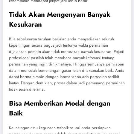
kesempatan mendapat jekpot jadi lebih besar.
Tidak Akan Mengenyam Banyak
Kesukaran
Bila sebelumnya taruhan berjalan anda menyediakan seluruh
kepentingan secara bagus jadi tentunya waktu permainan
dijalankan pemain akan tidak merasakan banyak kesukaran. Pejudi
professional pastilah telah membaca banyak infomasi tentang
permainan yang ingin dinikmatinya. Hingga semuanya penyiapan
dalam mencetak kemenangan gacor telah dilaksanakan baik. Anda
dapat bermain-main dengan lancar tanpa ada persoalan sedikit
lantas. Dengan demikian, proses dalam jadi pemenang permainan
tidak susah diterima.
Bisa Memberikan Modal dengan
Baik
Keuntungan atau kegunaan terbaik seusai anda persiapkan