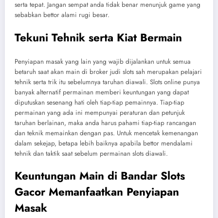
serta tepat. Jangan sempat anda tidak benar menunjuk game yang
sebabkan bettor alami rugi besar.
Tekuni Tehnik serta Kiat Bermain
Penyiapan masak yang lain yang wajib dijalankan untuk semua
betaruh saat akan main di broker judi slots sah merupakan pelajari
tehnik serta trik itu sebelumnya taruhan diawali. Slots online punya
banyak alternatif permainan memberi keuntungan yang dapat
diputuskan sesenang hati oleh tiap-tiap pemainnya. Tiap-tiap
permainan yang ada ini mempunyai peraturan dan petunjuk
taruhan berlainan, maka anda harus pahami tiap-tiap rancangan
dan teknik memainkan dengan pas. Untuk mencetak kemenangan
dalam sekejap, betapa lebih baiknya apabila bettor mendalami
tehnik dan taktik saat sebelum permainan slots diawali.
Keuntungan Main di Bandar Slots
Gacor Memanfaatkan Penyiapan
Masak