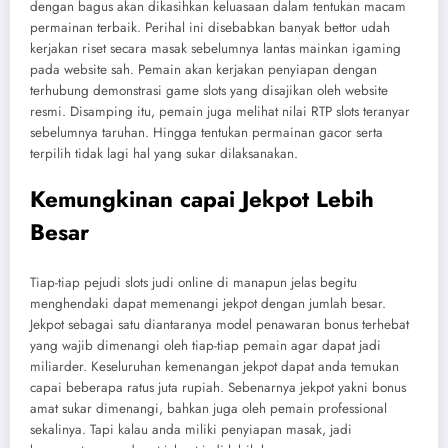
dengan bagus akan dikasihkan keluasaan dalam tentukan macam
permainan terbaik. Perihal ini disebabkan banyak bettor udah
kerjakan riset secara masak sebelumnya lantas mainkan igaming
pada website sah. Pemain akan kerjakan penyiapan dengan
terhubung demonstrasi game slots yang disajikan oleh website
resmi. Disamping itu, pemain juga melihat nilai RTP slots teranyar
sebelumnya taruhan. Hingga tentukan permainan gacor serta
terpilih tidak lagi hal yang sukar dilaksanakan.
Kemungkinan capai Jekpot Lebih
Besar
Tiap-tiap pejudi slots judi online di manapun jelas begitu
menghendaki dapat memenangi jekpot dengan jumlah besar.
Jekpot sebagai satu diantaranya model penawaran bonus terhebat
yang wajib dimenangi oleh tiap-tiap pemain agar dapat jadi
miliarder. Keseluruhan kemenangan jekpot dapat anda temukan
capai beberapa ratus juta rupiah. Sebenarnya jekpot yakni bonus
amat sukar dimenangi, bahkan juga oleh pemain professional
sekalinya. Tapi kalau anda miliki penyiapan masak, jadi