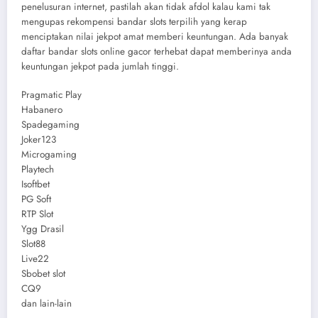
penelusuran internet, pastilah akan tidak afdol kalau kami tak
mengupas rekompensi bandar slots terpilih yang kerap
menciptakan nilai jekpot amat memberi keuntungan. Ada banyak
daftar bandar slots online gacor terhebat dapat memberinya anda
keuntungan jekpot pada jumlah tinggi.
Pragmatic Play
Habanero
Spadegaming
Joker123
Microgaming
Playtech
Isoftbet
PG Soft
RTP Slot
Ygg Drasil
Slot88
Live22
Sbobet slot
CQ9
dan lain-lain