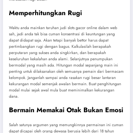
Memperhitungkan Rugi
Waktu anda mainkan taruhan judi slots gacor online dalam web
sah, jadi anda tak bisa cuman konsentrasi di keuntungan yang
dapat didapat saja. Akan tetapi banyak bettor harus dapat
pertimbangkan rugi dengan bagus. Kalkulasilah berapakah
perputaran yang sukses anda singkirkan, dan berapakah
keseluruhan kekalahan anda alami. Selanjutnya penumpukan
bermodal yang masih ada. Hitungan modal sepanjang main ini
penting untuk dilaksanakan oleh semuanya pemain dari bermacam
kelompok. Janganlah sampai anda rasakan rugi besar lantaran
kekurangan modal semenjak awalan bermain. Buat penghitungan
modal mulai sejak awal mula buat meminimalkan kekurangan
dana.
Bermain Memakai Otak Bukan Emosi
Salah satunya argumen yang memungkinnya permainan ini cuman
dapat dicapai oleh orang dewasa berusia lebih dari 18 tahun