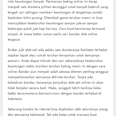
nilai keuntungan banyak. Permainan beting online ini kerap
menjadi satu diantara pilihan terunggul untuk banyak betaruh yang
tengah cari selingan memberi keuntungan di tengahnya jumlah
kesibukan bikin pusing. Ditambah game taruhan mesin ini bisa
menciptakan keseluruhan keuntungan sampai juta-an sampai
beberapa puluh juta tiap harinya. Cara buat bermainya termasuk
simpel, di mana bettor cuman perlu cari bandar slots online
tergacor.
Broker judi slots sah ada selaku satu diantaranya fasilitator terhebat
siapkan lapak atau rumah taruhan ternyaman untuk semuanya
pemain. Anda dapat nikmati dan cari sebanyaknya keseluruhan
keuntungan waktu mainkan taruhan beting mesin ini dengan cara
online. Bandar pun menjadi salah satunya elemen penting sanggup
memperlancarkan semuanya aktivitas taruhan. Tanpa ada
kehadiran bandar, karenanya perjudian slots sah online ini akan
tidak berjalan secara baik. Maka, sungguh lebih baiknya kalau
bettor terus-menerus bermain-main dengan bandar terhebat di
Indonesia.
Sekarang koneksi ke internet bisa dijalankan oleh seluruhnya orang
dan semuanya kelompok. Tak ada batas untuk manusia buat