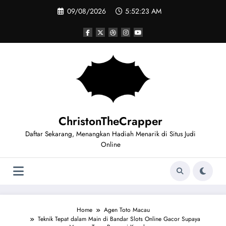
Skip
09/08/2026
5:52:24 AM
to
content
ChristonTheCrapper
Daftar Sekarang, Menangkan Hadiah Menarik di Situs Judi
Online
Home
Agen Toto Macau
Teknik Tepat dalam Main di Bandar Slots Online Gacor Supaya