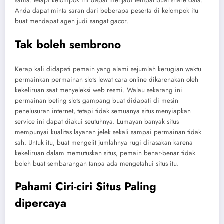
sama. tetapi kelompok ini dapat menjadi tempat buat share data.
Anda dapat minta saran dari beberapa peserta di kelompok itu
buat mendapat agen judi sangat gacor.
Tak boleh sembrono
Kerap kali didapati pemain yang alami sejumlah kerugian waktu
permainkan permainan slots lewat cara online dikarenakan oleh
kekeliruan saat menyeleksi web resmi. Walau sekarang ini
permainan beting slots gampang buat didapati di mesin
penelusuran internet, tetapi tidak semuanya situs menyiapkan
service ini dapat diakui seutuhnya. Lumayan banyak situs
mempunyai kualitas layanan jelek sekali sampai permainan tidak
sah. Untuk itu, buat mengelit jumlahnya rugi dirasakan karena
kekeliruan dalam memutuskan situs, pemain benar-benar tidak
boleh buat sembarangan tanpa ada mengetahui situs itu.
Pahami Ciri-ciri Situs Paling
dipercaya