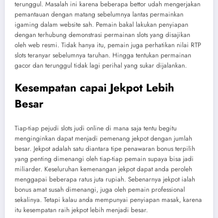
terunggul. Masalah ini karena beberapa bettor udah mengerjakan
pemantauan dengan matang sebelumnya lantas permainkan
igaming dalam website sah. Pemain bakal lakukan penyiapan
dengan terhubung demonstrasi permainan slots yang disajikan
oleh web resmi. Tidak hanya itu, pemain juga perhatikan nilai RTP
slots teranyar sebelumnya taruhan. Hingga tentukan permainan
gacor dan terunggul tidak lagi perihal yang sukar dijalankan.
Kesempatan capai Jekpot Lebih
Besar
Tiap-tiap pejudi slots judi online di mana saja tentu begitu
menginginkan dapat menjadi pemenang jekpot dengan jumlah
besar. Jekpot adalah satu diantara tipe penawaran bonus terpilih
yang penting dimenangi oleh tiap-tiap pemain supaya bisa jadi
miliarder. Keseluruhan kemenangan jekpot dapat anda peroleh
menggapai beberapa ratus juta rupiah. Sebenarnya jekpot ialah
bonus amat susah dimenangi, juga oleh pemain professional
sekalinya. Tetapi kalau anda mempunyai penyiapan masak, karena
itu kesempatan raih jekpot lebih menjadi besar.