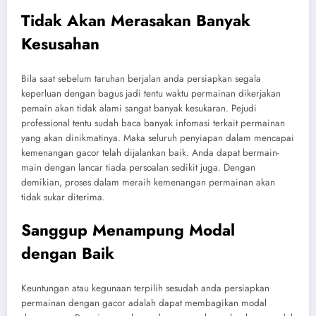
Tidak Akan Merasakan Banyak
Kesusahan
Bila saat sebelum taruhan berjalan anda persiapkan segala
keperluan dengan bagus jadi tentu waktu permainan dikerjakan
pemain akan tidak alami sangat banyak kesukaran. Pejudi
professional tentu sudah baca banyak infomasi terkait permainan
yang akan dinikmatinya. Maka seluruh penyiapan dalam mencapai
kemenangan gacor telah dijalankan baik. Anda dapat bermain-
main dengan lancar tiada persoalan sedikit juga. Dengan
demikian, proses dalam meraih kemenangan permainan akan
tidak sukar diterima.
Sanggup Menampung Modal
dengan Baik
Keuntungan atau kegunaan terpilih sesudah anda persiapkan
permainan dengan gacor adalah dapat membagikan modal