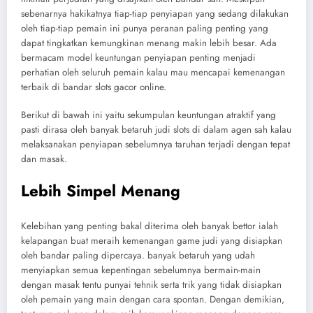
sebenarnya hakikatnya tiap-tiap penyiapan yang sedang dilakukan
oleh tiap-tiap pemain ini punya peranan paling penting yang
dapat tingkatkan kemungkinan menang makin lebih besar. Ada
bermacam model keuntungan penyiapan penting menjadi
perhatian oleh seluruh pemain kalau mau mencapai kemenangan
terbaik di bandar slots gacor online.
Berikut di bawah ini yaitu sekumpulan keuntungan atraktif yang
pasti dirasa oleh banyak betaruh judi slots di dalam agen sah kalau
melaksanakan penyiapan sebelumnya taruhan terjadi dengan tepat
dan masak.
Lebih Simpel Menang
Kelebihan yang penting bakal diterima oleh banyak bettor ialah
kelapangan buat meraih kemenangan game judi yang disiapkan
oleh bandar paling dipercaya. banyak betaruh yang udah
menyiapkan semua kepentingan sebelumnya bermain-main
dengan masak tentu punyai tehnik serta trik yang tidak disiapkan
oleh pemain yang main dengan cara spontan. Dengan demikian,