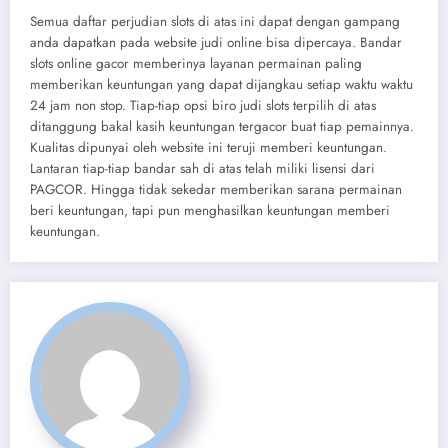
Semua daftar perjudian slots di atas ini dapat dengan gampang
anda dapatkan pada website judi online bisa dipercaya. Bandar
slots online gacor memberinya layanan permainan paling
memberikan keuntungan yang dapat dijangkau setiap waktu waktu
24 jam non stop. Tiap-tiap opsi biro judi slots terpilih di atas
ditanggung bakal kasih keuntungan tergacor buat tiap pemainnya.
Kualitas dipunyai oleh website ini teruji memberi keuntungan.
Lantaran tiap-tiap bandar sah di atas telah miliki lisensi dari
PAGCOR. Hingga tidak sekedar memberikan sarana permainan
beri keuntungan, tapi pun menghasilkan keuntungan memberi
keuntungan.