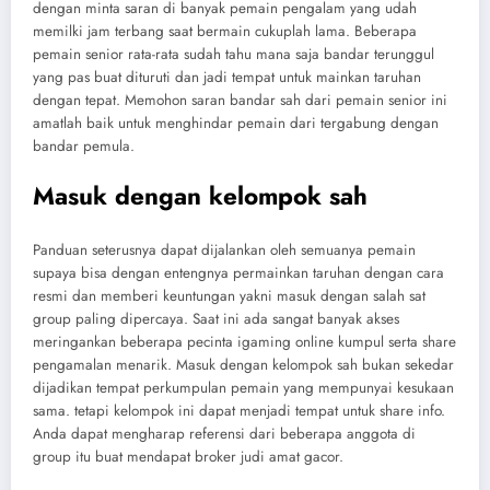
dengan minta saran di banyak pemain pengalam yang udah
memilki jam terbang saat bermain cukuplah lama. Beberapa
pemain senior rata-rata sudah tahu mana saja bandar terunggul
yang pas buat dituruti dan jadi tempat untuk mainkan taruhan
dengan tepat. Memohon saran bandar sah dari pemain senior ini
amatlah baik untuk menghindar pemain dari tergabung dengan
bandar pemula.
Masuk dengan kelompok sah
Panduan seterusnya dapat dijalankan oleh semuanya pemain
supaya bisa dengan entengnya permainkan taruhan dengan cara
resmi dan memberi keuntungan yakni masuk dengan salah sat
group paling dipercaya. Saat ini ada sangat banyak akses
meringankan beberapa pecinta igaming online kumpul serta share
pengamalan menarik. Masuk dengan kelompok sah bukan sekedar
dijadikan tempat perkumpulan pemain yang mempunyai kesukaan
sama. tetapi kelompok ini dapat menjadi tempat untuk share info.
Anda dapat mengharap referensi dari beberapa anggota di
group itu buat mendapat broker judi amat gacor.