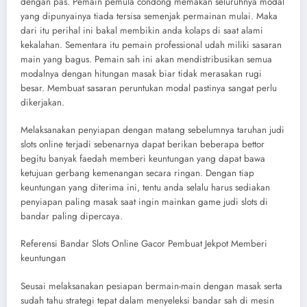
dengan pas. Pemain pemula condong memakan seluruhnya modal
yang dipunyainya tiada tersisa semenjak permainan mulai. Maka
dari itu perihal ini bakal membikin anda kolaps di saat alami
kekalahan. Sementara itu pemain professional udah miliki sasaran
main yang bagus. Pemain sah ini akan mendistribusikan semua
modalnya dengan hitungan masak biar tidak merasakan rugi
besar. Membuat sasaran peruntukan modal pastinya sangat perlu
dikerjakan.
Melaksanakan penyiapan dengan matang sebelumnya taruhan judi
slots online terjadi sebenarnya dapat berikan beberapa bettor
begitu banyak faedah memberi keuntungan yang dapat bawa
ketujuan gerbang kemenangan secara ringan. Dengan tiap
keuntungan yang diterima ini, tentu anda selalu harus sediakan
penyiapan paling masak saat ingin mainkan game judi slots di
bandar paling dipercaya.
Referensi Bandar Slots Online Gacor Pembuat Jekpot Memberi
keuntungan
Seusai melaksanakan pesiapan bermain-main dengan masak serta
sudah tahu strategi tepat dalam menyeleksi bandar sah di mesin