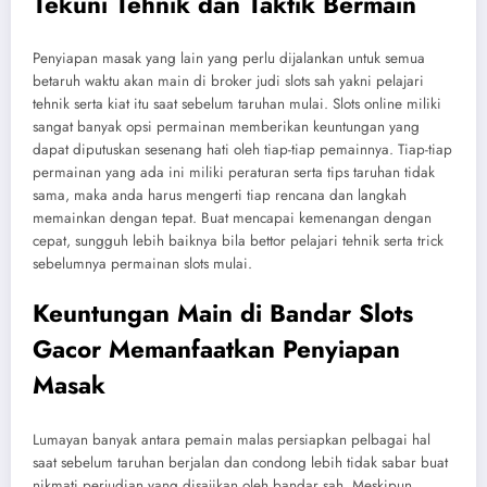
Tekuni Tehnik dan Taktik Bermain
Penyiapan masak yang lain yang perlu dijalankan untuk semua
betaruh waktu akan main di broker judi slots sah yakni pelajari
tehnik serta kiat itu saat sebelum taruhan mulai. Slots online miliki
sangat banyak opsi permainan memberikan keuntungan yang
dapat diputuskan sesenang hati oleh tiap-tiap pemainnya. Tiap-tiap
permainan yang ada ini miliki peraturan serta tips taruhan tidak
sama, maka anda harus mengerti tiap rencana dan langkah
memainkan dengan tepat. Buat mencapai kemenangan dengan
cepat, sungguh lebih baiknya bila bettor pelajari tehnik serta trick
sebelumnya permainan slots mulai.
Keuntungan Main di Bandar Slots
Gacor Memanfaatkan Penyiapan
Masak
Lumayan banyak antara pemain malas persiapkan pelbagai hal
saat sebelum taruhan berjalan dan condong lebih tidak sabar buat
nikmati perjudian yang disajikan oleh bandar sah. Meskipun