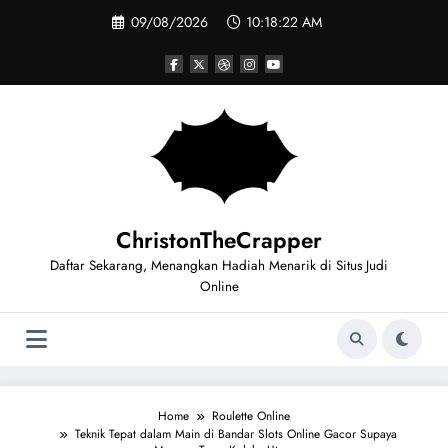
Skip
09/08/2026
10:18:23 AM
to
content
ChristonTheCrapper
Daftar Sekarang, Menangkan Hadiah Menarik di Situs Judi
Online
Home
Roulette Online
Teknik Tepat dalam Main di Bandar Slots Online Gacor Supaya