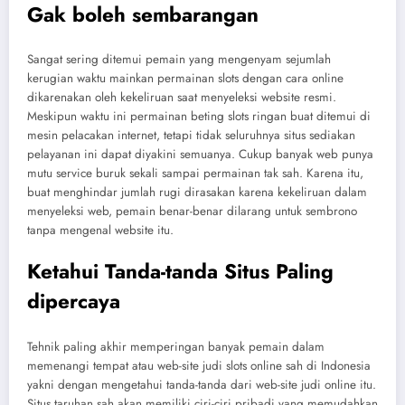
Gak boleh sembarangan
Sangat sering ditemui pemain yang mengenyam sejumlah
kerugian waktu mainkan permainan slots dengan cara online
dikarenakan oleh kekeliruan saat menyeleksi website resmi.
Meskipun waktu ini permainan beting slots ringan buat ditemui di
mesin pelacakan internet, tetapi tidak seluruhnya situs sediakan
pelayanan ini dapat diyakini semuanya. Cukup banyak web punya
mutu service buruk sekali sampai permainan tak sah. Karena itu,
buat menghindar jumlah rugi dirasakan karena kekeliruan dalam
menyeleksi web, pemain benar-benar dilarang untuk sembrono
tanpa mengenal website itu.
Ketahui Tanda-tanda Situs Paling
dipercaya
Tehnik paling akhir memperingan banyak pemain dalam
memenangi tempat atau web-site judi slots online sah di Indonesia
yakni dengan mengetahui tanda-tanda dari web-site judi online itu.
Situs taruhan sah akan memiliki ciri-ciri pribadi yang memudahkan