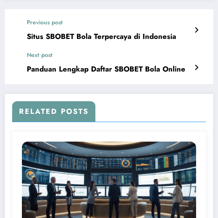
Previous post
Situs SBOBET Bola Terpercaya di Indonesia
Next post
Panduan Lengkap Daftar SBOBET Bola Online
RELATED POSTS