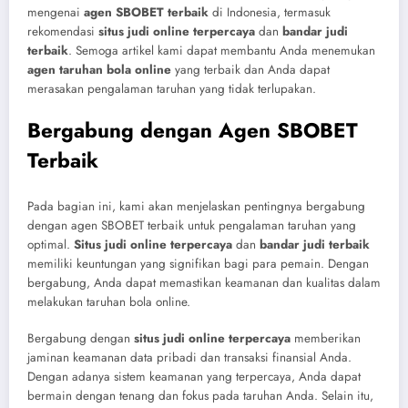
mengenai
agen SBOBET terbaik
di Indonesia, termasuk
rekomendasi
situs judi online terpercaya
dan
bandar judi
terbaik
. Semoga artikel kami dapat membantu Anda menemukan
agen taruhan bola online
yang terbaik dan Anda dapat
merasakan pengalaman taruhan yang tidak terlupakan.
Bergabung dengan Agen SBOBET
Terbaik
Pada bagian ini, kami akan menjelaskan pentingnya bergabung
dengan agen SBOBET terbaik untuk pengalaman taruhan yang
optimal.
Situs judi online terpercaya
dan
bandar judi terbaik
memiliki keuntungan yang signifikan bagi para pemain. Dengan
bergabung, Anda dapat memastikan keamanan dan kualitas dalam
melakukan taruhan bola online.
Bergabung dengan
situs judi online terpercaya
memberikan
jaminan keamanan data pribadi dan transaksi finansial Anda.
Dengan adanya sistem keamanan yang terpercaya, Anda dapat
bermain dengan tenang dan fokus pada taruhan Anda. Selain itu,