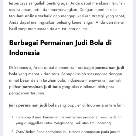
terpercaya sangatlah penting agar Anda dapat menikmati taruhan
secara aman, adil, dan menyenangkan. Dengan memilih situs
taruhan online terbaik
dan mengaplikasikan strategi yang tepat,
Anda dapat meningkatkan peluang kemenangan Anda dan meraih
hasil yang memuaskan dalam taruhan online.
Berbagai Permainan Judi Bola di
Indonesia
Di Indonesia, Anda dapat menemukan berbagai
permainan judi
bola
yang menarik dan seru. Sebagai salah satu negara dengan
minat besar dalam taruhan bola, Indonesia menawarkan banyak
pilihan
permainan judi bola
yang bisa dinikmati oleh para
penggemar taruhan.
Jenis
permainan judi bola
yang populer di Indonesia antara lain:
Handicap Asian: Permainan ini melibatkan pemberian voor pada tim
yang diunggulkan untuk mengimbangi kekuatan tim underdog.
Over/Under: Pada permainan ini, taruhan ditempatkan pada jumlah