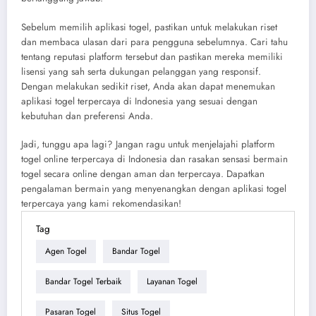
Sebelum memilih aplikasi togel, pastikan untuk melakukan riset
dan membaca ulasan dari para pengguna sebelumnya. Cari tahu
tentang reputasi platform tersebut dan pastikan mereka memiliki
lisensi yang sah serta dukungan pelanggan yang responsif.
Dengan melakukan sedikit riset, Anda akan dapat menemukan
aplikasi togel terpercaya di Indonesia yang sesuai dengan
kebutuhan dan preferensi Anda.
Jadi, tunggu apa lagi? Jangan ragu untuk menjelajahi platform
togel online terpercaya di Indonesia dan rasakan sensasi bermain
togel secara online dengan aman dan terpercaya. Dapatkan
pengalaman bermain yang menyenangkan dengan aplikasi togel
terpercaya yang kami rekomendasikan!
Tag
Agen Togel
Bandar Togel
Bandar Togel Terbaik
Layanan Togel
Pasaran Togel
Situs Togel