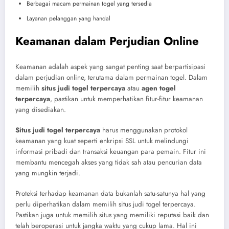
Berbagai macam permainan togel yang tersedia
Layanan pelanggan yang handal
Keamanan dalam Perjudian Online
Keamanan adalah aspek yang sangat penting saat berpartisipasi
dalam perjudian online, terutama dalam permainan togel. Dalam
memilih
situs judi togel terpercaya
atau
agen togel
terpercaya
, pastikan untuk memperhatikan fitur-fitur keamanan
yang disediakan.
Situs judi togel terpercaya
harus menggunakan protokol
keamanan yang kuat seperti enkripsi SSL untuk melindungi
informasi pribadi dan transaksi keuangan para pemain. Fitur ini
membantu mencegah akses yang tidak sah atau pencurian data
yang mungkin terjadi.
Proteksi terhadap keamanan data bukanlah satu-satunya hal yang
perlu diperhatikan dalam memilih situs judi togel terpercaya.
Pastikan juga untuk memilih situs yang memiliki reputasi baik dan
telah beroperasi untuk jangka waktu yang cukup lama. Hal ini