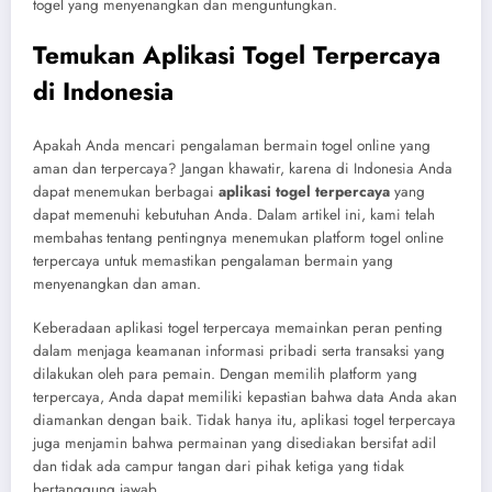
togel yang menyenangkan dan menguntungkan.
Temukan Aplikasi Togel Terpercaya
di Indonesia
Apakah Anda mencari pengalaman bermain togel online yang
aman dan terpercaya? Jangan khawatir, karena di Indonesia Anda
dapat menemukan berbagai
aplikasi togel terpercaya
yang
dapat memenuhi kebutuhan Anda. Dalam artikel ini, kami telah
membahas tentang pentingnya menemukan platform togel online
terpercaya untuk memastikan pengalaman bermain yang
menyenangkan dan aman.
Keberadaan aplikasi togel terpercaya memainkan peran penting
dalam menjaga keamanan informasi pribadi serta transaksi yang
dilakukan oleh para pemain. Dengan memilih platform yang
terpercaya, Anda dapat memiliki kepastian bahwa data Anda akan
diamankan dengan baik. Tidak hanya itu, aplikasi togel terpercaya
juga menjamin bahwa permainan yang disediakan bersifat adil
dan tidak ada campur tangan dari pihak ketiga yang tidak
bertanggung jawab.