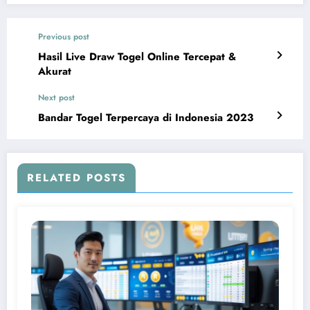
Previous post
Hasil Live Draw Togel Online Tercepat &
Akurat
Next post
Bandar Togel Terpercaya di Indonesia 2023
RELATED POSTS