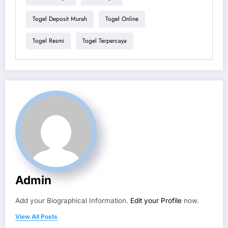
Togel Deposit Murah
Togel Online
Togel Resmi
Togel Terpercaya
Admin
Add your Biographical Information.
Edit your Profile
now.
View All Posts