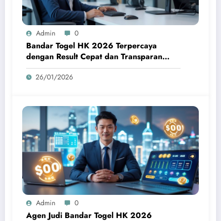
Admin
0
Bandar Togel HK 2026 Terpercaya
dengan Result Cepat dan Transparan
untuk Pemain Cerdas
26/01/2026
Admin
0
Agen Judi Bandar Togel HK 2026