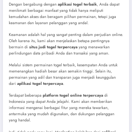
Dengan bergabung dengan
aplikasi togel terbaik
, Anda dapat
menikmati berbagai manfaat yang tidak hanya meliputi
kemudahan akses dan beragam pilihan permainan, tetapi juga
keamanan dan layanan pelanggan yang andal.
Keamanan adalah hal yang sangat penting dalam perjudian online.
Oleh karena itu, kami akan menjelaskan betapa pentingnya
bermain di
situs judi togel terpercaya
yang menawarkan
perlindungan data pribadi Anda dan transaksi yang aman.
Melalui sistem permainan togel terbaik, kesempatan Anda untuk
memenangkan hadiah besar akan semakin tinggi. Selain itu,
permainan yang adil dan transparan juga menjadi keunggulan
dari
aplikasi togel terpercaya
.
Terdapat beberapa
platform togel online terpercaya
di
Indonesia yang dapat Anda jelajahi. Kami akan memberikan
informasi mengenai berbagai fitur yang mereka tawarkan,
antarmuka yang mudah digunakan, dan dukungan pelanggan
yang handal.