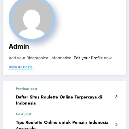
Admin
Add your Biographical Information.
Edit your Profile
now.
View All Posts
Previous post
Daftar Situs Roulette Online Terpercaya di
Indonesia
Next post
Tips Roulette Online untuk Pemain Indonesia
Avanzado