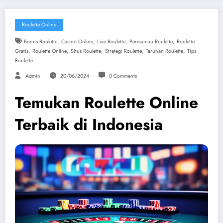
Roulette Online
,
,
,
,
Bonus Roulette
Casino Online
Live Roulette
Permainan Roulette
Roulette
,
,
,
,
,
Gratis
Roulette Online
Situs Roulette
Strategi Roulette
Taruhan Roulette
Tips
Roulette
Admin
20/06/2024
0 Comments
Temukan Roulette Online
Terbaik di Indonesia