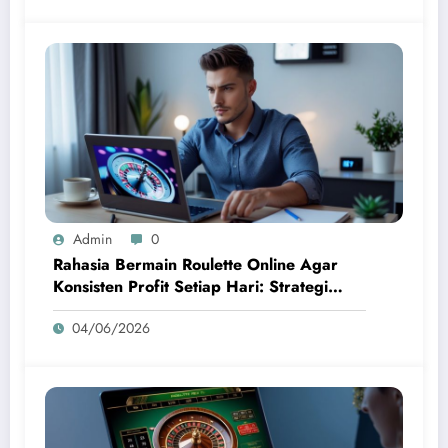
Admin
0
Rahasia Bermain Roulette Online Agar
Konsisten Profit Setiap Hari: Strategi
Sukses untuk Pemain Cerdas
04/06/2026