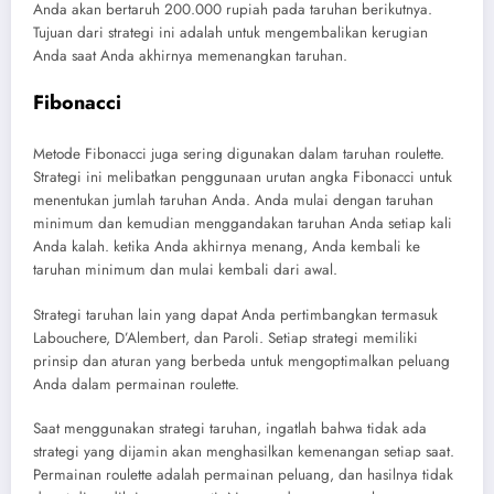
Anda akan bertaruh 200.000 rupiah pada taruhan berikutnya.
Tujuan dari strategi ini adalah untuk mengembalikan kerugian
Anda saat Anda akhirnya memenangkan taruhan.
Fibonacci
Metode Fibonacci juga sering digunakan dalam taruhan roulette.
Strategi ini melibatkan penggunaan urutan angka Fibonacci untuk
menentukan jumlah taruhan Anda. Anda mulai dengan taruhan
minimum dan kemudian menggandakan taruhan Anda setiap kali
Anda kalah. ketika Anda akhirnya menang, Anda kembali ke
taruhan minimum dan mulai kembali dari awal.
Strategi taruhan lain yang dapat Anda pertimbangkan termasuk
Labouchere, D’Alembert, dan Paroli. Setiap strategi memiliki
prinsip dan aturan yang berbeda untuk mengoptimalkan peluang
Anda dalam permainan roulette.
Saat menggunakan strategi taruhan, ingatlah bahwa tidak ada
strategi yang dijamin akan menghasilkan kemenangan setiap saat.
Permainan roulette adalah permainan peluang, dan hasilnya tidak