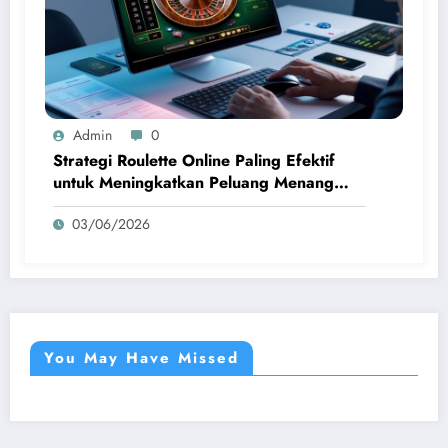
Admin
0
Strategi Roulette Online Paling Efektif
untuk Meningkatkan Peluang Menang
dalam Permainan Kasino
03/06/2026
You May Have Missed