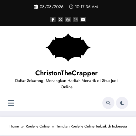
Skip
08/08/2026
10:17:36 AM
to
content
ChristonTheCrapper
Daftar Sekarang, Menangkan Hadiah Menarik di Situs Judi
Online
Home
Roulette Online
Temukan Roulette Online Terbaik di Indonesia