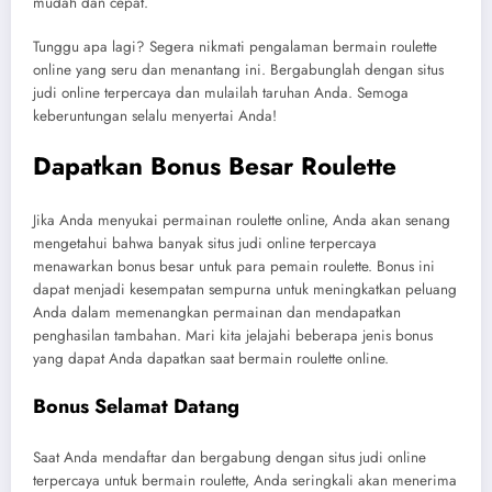
mudah dan cepat.
Tunggu apa lagi? Segera nikmati pengalaman bermain roulette
online yang seru dan menantang ini. Bergabunglah dengan situs
judi online terpercaya dan mulailah taruhan Anda. Semoga
keberuntungan selalu menyertai Anda!
Dapatkan Bonus Besar Roulette
Jika Anda menyukai permainan roulette online, Anda akan senang
mengetahui bahwa banyak situs judi online terpercaya
menawarkan bonus besar untuk para pemain roulette. Bonus ini
dapat menjadi kesempatan sempurna untuk meningkatkan peluang
Anda dalam memenangkan permainan dan mendapatkan
penghasilan tambahan. Mari kita jelajahi beberapa jenis bonus
yang dapat Anda dapatkan saat bermain roulette online.
Bonus Selamat Datang
Saat Anda mendaftar dan bergabung dengan situs judi online
terpercaya untuk bermain roulette, Anda seringkali akan menerima