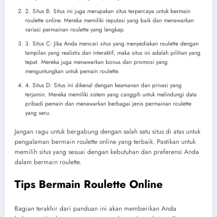
2. Situs B: Situs ini juga merupakan situs terpercaya untuk bermain
roulette online. Mereka memiliki reputasi yang baik dan menawarkan
variasi permainan roulette yang lengkap.
3. Situs C: Jika Anda mencari situs yang menyediakan roulette dengan
tampilan yang realistis dan interaktif, maka situs ini adalah pilihan yang
tepat. Mereka juga menawarkan bonus dan promosi yang
menguntungkan untuk pemain roulette.
4. Situs D: Situs ini dikenal dengan keamanan dan privasi yang
terjamin. Mereka memiliki sistem yang canggih untuk melindungi data
pribadi pemain dan menawarkan berbagai jenis permainan roulette
yang seru.
Jangan ragu untuk bergabung dengan salah satu situs di atas untuk
pengalaman bermain roulette online yang terbaik. Pastikan untuk
memilih situs yang sesuai dengan kebutuhan dan preferensi Anda
dalam bermain roulette.
Tips Bermain Roulette Online
Bagian terakhir dari panduan ini akan memberikan Anda