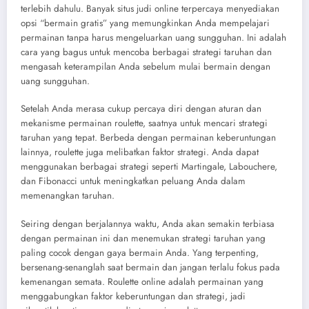
terlebih dahulu. Banyak situs judi online terpercaya menyediakan
opsi “bermain gratis” yang memungkinkan Anda mempelajari
permainan tanpa harus mengeluarkan uang sungguhan. Ini adalah
cara yang bagus untuk mencoba berbagai strategi taruhan dan
mengasah keterampilan Anda sebelum mulai bermain dengan
uang sungguhan.
Setelah Anda merasa cukup percaya diri dengan aturan dan
mekanisme permainan roulette, saatnya untuk mencari strategi
taruhan yang tepat. Berbeda dengan permainan keberuntungan
lainnya, roulette juga melibatkan faktor strategi. Anda dapat
menggunakan berbagai strategi seperti Martingale, Labouchere,
dan Fibonacci untuk meningkatkan peluang Anda dalam
memenangkan taruhan.
Seiring dengan berjalannya waktu, Anda akan semakin terbiasa
dengan permainan ini dan menemukan strategi taruhan yang
paling cocok dengan gaya bermain Anda. Yang terpenting,
bersenang-senanglah saat bermain dan jangan terlalu fokus pada
kemenangan semata. Roulette online adalah permainan yang
menggabungkan faktor keberuntungan dan strategi, jadi