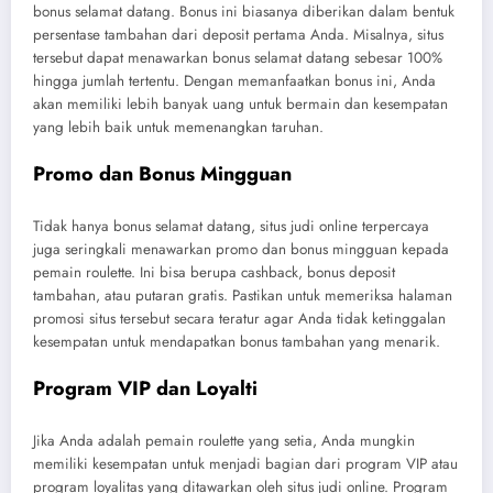
bonus selamat datang. Bonus ini biasanya diberikan dalam bentuk
persentase tambahan dari deposit pertama Anda. Misalnya, situs
tersebut dapat menawarkan bonus selamat datang sebesar 100%
hingga jumlah tertentu. Dengan memanfaatkan bonus ini, Anda
akan memiliki lebih banyak uang untuk bermain dan kesempatan
yang lebih baik untuk memenangkan taruhan.
Promo dan Bonus Mingguan
Tidak hanya bonus selamat datang, situs judi online terpercaya
juga seringkali menawarkan promo dan bonus mingguan kepada
pemain roulette. Ini bisa berupa cashback, bonus deposit
tambahan, atau putaran gratis. Pastikan untuk memeriksa halaman
promosi situs tersebut secara teratur agar Anda tidak ketinggalan
kesempatan untuk mendapatkan bonus tambahan yang menarik.
Program VIP dan Loyalti
Jika Anda adalah pemain roulette yang setia, Anda mungkin
memiliki kesempatan untuk menjadi bagian dari program VIP atau
program loyalitas yang ditawarkan oleh situs judi online. Program