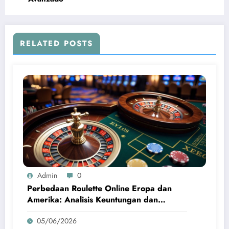
RELATED POSTS
Admin
0
Perbedaan Roulette Online Eropa dan
Amerika: Analisis Keuntungan dan
Kerugian
05/06/2026