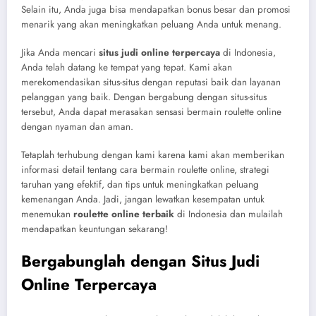
Selain itu, Anda juga bisa mendapatkan bonus besar dan promosi
menarik yang akan meningkatkan peluang Anda untuk menang.
Jika Anda mencari
situs judi online terpercaya
di Indonesia,
Anda telah datang ke tempat yang tepat. Kami akan
merekomendasikan situs-situs dengan reputasi baik dan layanan
pelanggan yang baik. Dengan bergabung dengan situs-situs
tersebut, Anda dapat merasakan sensasi bermain roulette online
dengan nyaman dan aman.
Tetaplah terhubung dengan kami karena kami akan memberikan
informasi detail tentang cara bermain roulette online, strategi
taruhan yang efektif, dan tips untuk meningkatkan peluang
kemenangan Anda. Jadi, jangan lewatkan kesempatan untuk
menemukan
roulette online terbaik
di Indonesia dan mulailah
mendapatkan keuntungan sekarang!
Bergabunglah dengan Situs Judi
Online Terpercaya