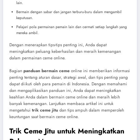
lain.
Bermain dengan sabar dan jangan terburu-buru dalam mengambil
keputusan.
Pelajari pola permainan pemain lain dan cermati setiap langkah yang
mereka ambil.
Dengan menerapkan tips-tips penting ini, Anda dapat
meningkatkan peluang keberhasilan dan meraih kemenangan
dalam permainan ceme online.
Bagian
panduan bermain ceme
online ini memberikan informasi
penting tentang aturan dasar, strategi awal, dan tips penting yang
dapat diikuti oleh para pemain di Indonesia. Dengan memahami
dan mengaplikasikan panduan ini, Anda dapat meningkatkan
keahlian Anda dalam bermain ceme online dan meraih lebih
banyak kemenangan. Lanjutkan membaca artikel ini untuk
mengetahui
trik ceme jitu
dan tips ampuh dalam memperoleh
keuntungan saat bermain ceme online.
Trik Ceme Jitu untuk Meningkatkan