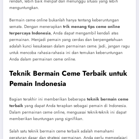
rendah, lebih baik melipat dan menunggu situasi yang lebih
menguntungkan.
Bermain ceme online bukanlah hanya tentang keberuntungan
semata. Dengan menerapkan
trik menang tips ceme online
terpercaya Indonesia
, Anda dapat mengambil kendali atas
permainan. Menjadi pemain yang cerdas dan berpengetahuan
adalah kunci kesuksesan dalam permainan ceme. Jadi, jangan ragu
untuk mencoba rahasia-rahasia ini dan temukan keberuntungan
Anda dalam permainan ceme online.
Teknik Bermain Ceme Terbaik untuk
Pemain Indonesia
Bagian terakhir ini memberikan beberapa
teknik bermain ceme
terbaik
yang dapat Anda terapkan sebagai pemain di Indonesia.
Dalam permainan ceme online, menguasai teknik-teknik ini dapat
memberikan keuntungan yang signifikan.
Salah satu teknik bermain ceme terbaik adalah memahami
peraturan dasar dan strategi permainan. Anda perlu mempelajari