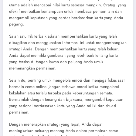
utama adalah mencapai nilai kartu sebesar mungkin. Strategi yang
efektif melibatkan kemampuan untuk membaca pemain lain dan
mengambil keputusan yang cerdas berdasarkan kartu yang Anda
pegang.
Salah satu trik terbaik adalah memperhatikan kartu yang telah
dibagikan dan menggunakan informasi ini untuk mengembangkan
strategi Anda. Dengan memperhatikan kartu yang telah keluar,
Anda dapat memiliki gambaran yang lebih baik tentang kartu
yang tersisa di tangan lawan dan peluang Anda untuk
memenangkan permainan.
Selain itu, penting untuk mengelola emosi dan menjaga fokus saat
bermain ceme online. Jangan terbawa emosi ketika mengalami
kekalahan atau terlalu terpaku pada keberuntungan semata.
Bermainlah dengan tenang dan bijaksana, mengambil keputusan
yang rasional berdasarkan kartu yang Anda miliki dan situasi
permainan.
Dengan menerapkan strategi yang tepat, Anda dapat
meningkatkan peluang menang Anda dalam permainan ceme