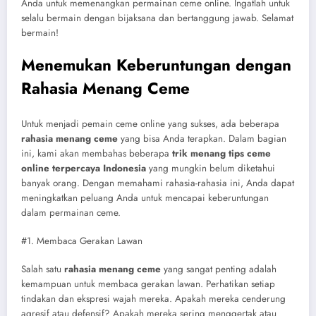
Anda untuk memenangkan permainan ceme online. Ingatlah untuk
selalu bermain dengan bijaksana dan bertanggung jawab. Selamat
bermain!
Menemukan Keberuntungan dengan
Rahasia Menang Ceme
Untuk menjadi pemain ceme online yang sukses, ada beberapa
rahasia menang ceme
yang bisa Anda terapkan. Dalam bagian
ini, kami akan membahas beberapa
trik menang tips ceme
online terpercaya Indonesia
yang mungkin belum diketahui
banyak orang. Dengan memahami rahasia-rahasia ini, Anda dapat
meningkatkan peluang Anda untuk mencapai keberuntungan
dalam permainan ceme.
#1. Membaca Gerakan Lawan
Salah satu
rahasia menang ceme
yang sangat penting adalah
kemampuan untuk membaca gerakan lawan. Perhatikan setiap
tindakan dan ekspresi wajah mereka. Apakah mereka cenderung
agresif atau defensif? Apakah mereka sering menggertak atau