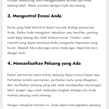
Hindari terpancing untuk menggandakan taruhan jika Anda
sedang kalah. Selalu mainkan dengan bijak dan tenang.
3. Mengontrol Emosi Anda
Emosi yang tidak terkontrol dapat merusak strategi permainan
Anda. Ketika Anda mengalami kekalahan atau kesulitan, penting
untuk tetap tenang dan tidak terbawa emosi. Hindari reaksi
impulsif yang dapat membuat Anda mengambil keputusan yang
buruk. Tetaplah fokus dan jaga emosi Anda agar dapat bermain
dengan baik.
4. Memanfaatkan Peluang yang Ada
Dalam permainan ceme online, peluang dapat muncul kapan saja.
Perhatikan kondisi permainan, perhatikan kartu yang dibagikan,
dan manfaatkan peluang yang ada untuk mendapatkan keuntungan
lebih. Jangan ragu untuk melakukan langkah strategis jika Anda
melihat peluang untuk menang.
Dengan mengikuti tips-tips ini, Anda dapat meningkatkan peluang