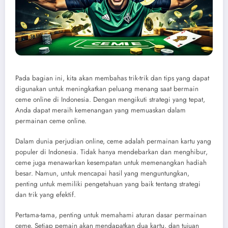
Pada bagian ini, kita akan membahas trik-trik dan tips yang dapat
digunakan untuk meningkatkan peluang menang saat bermain
ceme online di Indonesia. Dengan mengikuti strategi yang tepat,
Anda dapat meraih kemenangan yang memuaskan dalam
permainan ceme online.
Dalam dunia perjudian online, ceme adalah permainan kartu yang
populer di Indonesia. Tidak hanya mendebarkan dan menghibur,
ceme juga menawarkan kesempatan untuk memenangkan hadiah
besar. Namun, untuk mencapai hasil yang menguntungkan,
penting untuk memiliki pengetahuan yang baik tentang strategi
dan trik yang efektif.
Pertama-tama, penting untuk memahami aturan dasar permainan
ceme. Setiap pemain akan mendapatkan dua kartu, dan tujuan