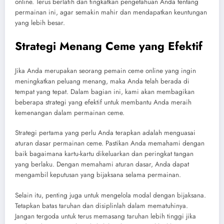
online. Terus berlatih dan tingkatkan pengetahuan Anda tentang
permainan ini, agar semakin mahir dan mendapatkan keuntungan
yang lebih besar.
Strategi Menang Ceme yang Efektif
Jika Anda merupakan seorang pemain ceme online yang ingin
meningkatkan peluang menang, maka Anda telah berada di
tempat yang tepat. Dalam bagian ini, kami akan membagikan
beberapa strategi yang efektif untuk membantu Anda meraih
kemenangan dalam permainan ceme.
Strategi pertama yang perlu Anda terapkan adalah menguasai
aturan dasar permainan ceme. Pastikan Anda memahami dengan
baik bagaimana kartu-kartu dikeluarkan dan peringkat tangan
yang berlaku. Dengan memahami aturan dasar, Anda dapat
mengambil keputusan yang bijaksana selama permainan.
Selain itu, penting juga untuk mengelola modal dengan bijaksana.
Tetapkan batas taruhan dan disiplinlah dalam mematuhinya.
Jangan tergoda untuk terus memasang taruhan lebih tinggi jika