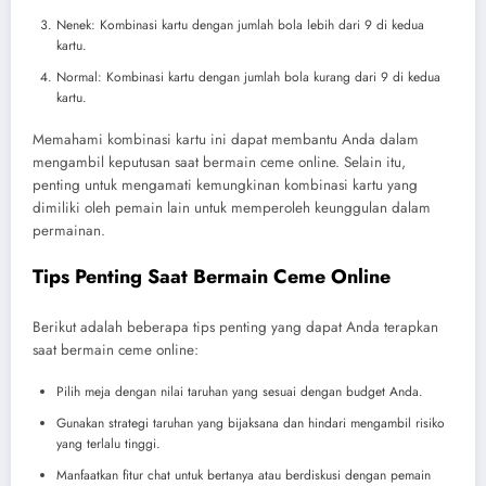
Nenek: Kombinasi kartu dengan jumlah bola lebih dari 9 di kedua
kartu.
Normal: Kombinasi kartu dengan jumlah bola kurang dari 9 di kedua
kartu.
Memahami kombinasi kartu ini dapat membantu Anda dalam
mengambil keputusan saat bermain ceme online. Selain itu,
penting untuk mengamati kemungkinan kombinasi kartu yang
dimiliki oleh pemain lain untuk memperoleh keunggulan dalam
permainan.
Tips Penting Saat Bermain Ceme Online
Berikut adalah beberapa tips penting yang dapat Anda terapkan
saat bermain ceme online:
Pilih meja dengan nilai taruhan yang sesuai dengan budget Anda.
Gunakan strategi taruhan yang bijaksana dan hindari mengambil risiko
yang terlalu tinggi.
Manfaatkan fitur chat untuk bertanya atau berdiskusi dengan pemain