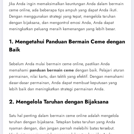
Jika Anda ingin memaksimalkan keuntungan Anda dalam bermain
ceme online, ada beberapa tips ampuh yang dapat Anda ikuti.
Dengan menggunakan strategi yang tepat, mengelola taruhan
dengan bijaksana, dan mengontrol emosi Anda, Anda dapat
meningkatkan peluang meraih kemenangan yang lebih besar.
1. Mengetahui Panduan Bermain Ceme dengan
Baik
Sebelum Anda mulai bermain ceme online, pastikan Anda
memahami
panduan bermain ceme
dengan baik. Pelajari aturan
permainan, nilai kartu, dan taktik yang efektif. Dengan memahami
dasar-dasar permainan, Anda dapat membuat keputusan yang
lebih baik dan meningkatkan strategi permainan Anda.
2. Mengelola Taruhan dengan Bijaksana
Satu hal penting dalam bermain ceme online adalah mengelola
taruhan dengan bijaksana. Tetapkan batas taruhan yang Anda
nyaman dengan, dan jangan pernah melebihi batas tersebut.