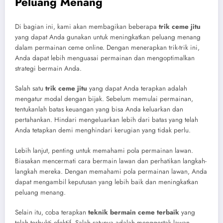
Peluang Menang
Di bagian ini, kami akan membagikan beberapa
trik ceme jitu
yang dapat Anda gunakan untuk meningkatkan peluang menang
dalam permainan ceme online. Dengan menerapkan trik-trik ini,
Anda dapat lebih menguasai permainan dan mengoptimalkan
strategi bermain Anda.
Salah satu
trik ceme jitu
yang dapat Anda terapkan adalah
mengatur modal dengan bijak. Sebelum memulai permainan,
tentukanlah batas keuangan yang bisa Anda keluarkan dan
pertahankan. Hindari mengeluarkan lebih dari batas yang telah
Anda tetapkan demi menghindari kerugian yang tidak perlu.
Lebih lanjut, penting untuk memahami pola permainan lawan.
Biasakan mencermati cara bermain lawan dan perhatikan langkah-
langkah mereka. Dengan memahami pola permainan lawan, Anda
dapat mengambil keputusan yang lebih baik dan meningkatkan
peluang menang.
Selain itu, coba terapkan
teknik bermain ceme terbaik
yang
telah terbukti efektif. Salah satunya adalah menggertak lawan