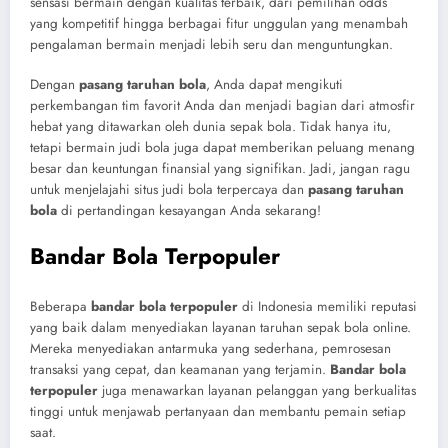
sensasi bermain dengan kualitas terbaik, dari pemilihan odds
yang kompetitif hingga berbagai fitur unggulan yang menambah
pengalaman bermain menjadi lebih seru dan menguntungkan.
Dengan
pasang taruhan bola
, Anda dapat mengikuti
perkembangan tim favorit Anda dan menjadi bagian dari atmosfir
hebat yang ditawarkan oleh dunia sepak bola. Tidak hanya itu,
tetapi bermain judi bola juga dapat memberikan peluang menang
besar dan keuntungan finansial yang signifikan. Jadi, jangan ragu
untuk menjelajahi situs judi bola terpercaya dan
pasang taruhan
bola
di pertandingan kesayangan Anda sekarang!
Bandar Bola Terpopuler
Beberapa
bandar bola terpopuler
di Indonesia memiliki reputasi
yang baik dalam menyediakan layanan taruhan sepak bola online.
Mereka menyediakan antarmuka yang sederhana, pemrosesan
transaksi yang cepat, dan keamanan yang terjamin.
Bandar bola
terpopuler
juga menawarkan layanan pelanggan yang berkualitas
tinggi untuk menjawab pertanyaan dan membantu pemain setiap
saat.