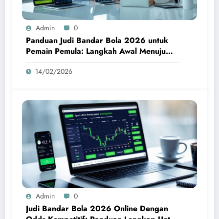
Admin
0
Panduan Judi Bandar Bola 2026 untuk
Pemain Pemula: Langkah Awal Menuju
Sukses
14/02/2026
Admin
0
Judi Bandar Bola 2026 Online Dengan