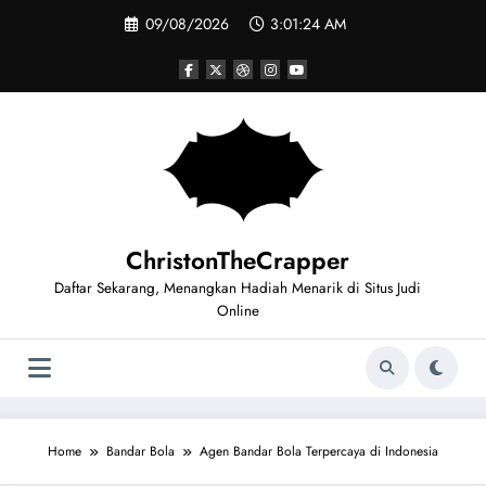
Skip
09/08/2026
3:01:25 AM
to
content
ChristonTheCrapper
Daftar Sekarang, Menangkan Hadiah Menarik di Situs Judi
Online
Home
Bandar Bola
Agen Bandar Bola Terpercaya di Indonesia