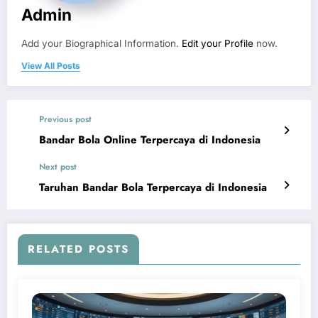
Admin
Add your Biographical Information.
Edit your Profile
now.
View All Posts
Previous post
Bandar Bola Online Terpercaya di Indonesia
Next post
Taruhan Bandar Bola Terpercaya di Indonesia
RELATED POSTS