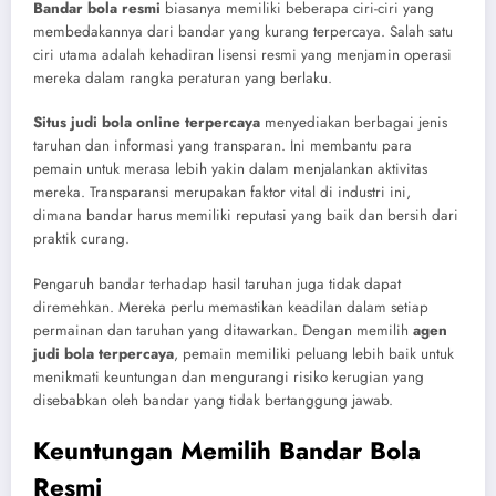
Bandar bola resmi
biasanya memiliki beberapa ciri-ciri yang
membedakannya dari bandar yang kurang terpercaya. Salah satu
ciri utama adalah kehadiran lisensi resmi yang menjamin operasi
mereka dalam rangka peraturan yang berlaku.
Situs judi bola online terpercaya
menyediakan berbagai jenis
taruhan dan informasi yang transparan. Ini membantu para
pemain untuk merasa lebih yakin dalam menjalankan aktivitas
mereka. Transparansi merupakan faktor vital di industri ini,
dimana bandar harus memiliki reputasi yang baik dan bersih dari
praktik curang.
Pengaruh bandar terhadap hasil taruhan juga tidak dapat
diremehkan. Mereka perlu memastikan keadilan dalam setiap
permainan dan taruhan yang ditawarkan. Dengan memilih
agen
judi bola terpercaya
, pemain memiliki peluang lebih baik untuk
menikmati keuntungan dan mengurangi risiko kerugian yang
disebabkan oleh bandar yang tidak bertanggung jawab.
Keuntungan Memilih Bandar Bola
Resmi