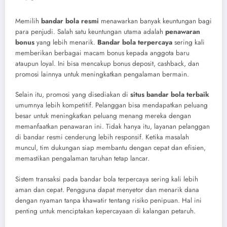
Memilih
bandar bola resmi
menawarkan banyak keuntungan bagi
para penjudi. Salah satu keuntungan utama adalah
penawaran
bonus
yang lebih menarik.
Bandar bola terpercaya
sering kali
memberikan berbagai macam bonus kepada anggota baru
ataupun loyal. Ini bisa mencakup bonus deposit, cashback, dan
promosi lainnya untuk meningkatkan pengalaman bermain.
Selain itu, promosi yang disediakan di
situs bandar bola terbaik
umumnya lebih kompetitif. Pelanggan bisa mendapatkan peluang
besar untuk meningkatkan peluang menang mereka dengan
memanfaatkan penawaran ini. Tidak hanya itu, layanan pelanggan
di bandar resmi cenderung lebih responsif. Ketika masalah
muncul, tim dukungan siap membantu dengan cepat dan efisien,
memastikan pengalaman taruhan tetap lancar.
Sistem transaksi pada bandar bola terpercaya sering kali lebih
aman dan cepat. Pengguna dapat menyetor dan menarik dana
dengan nyaman tanpa khawatir tentang risiko penipuan. Hal ini
penting untuk menciptakan kepercayaan di kalangan petaruh.