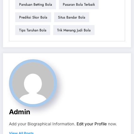
Panduan Betting Bola
Pasaran Bola Terbaik
Prediksi Skor Bola
Situs Bandar Bola
Tips Taruhan Bola
Trik Menang Judi Bola
Admin
Add your Biographical Information.
Edit your Profile
now.
View All Posts