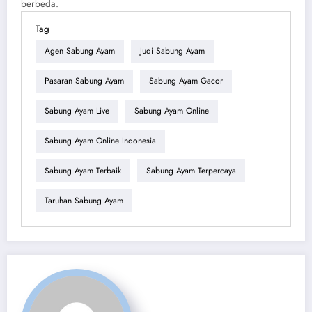
berbeda.
Tag
Agen Sabung Ayam
Judi Sabung Ayam
Pasaran Sabung Ayam
Sabung Ayam Gacor
Sabung Ayam Live
Sabung Ayam Online
Sabung Ayam Online Indonesia
Sabung Ayam Terbaik
Sabung Ayam Terpercaya
Taruhan Sabung Ayam