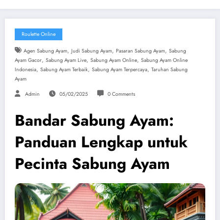
Roulette Online
,
,
,
Agen Sabung Ayam
Judi Sabung Ayam
Pasaran Sabung Ayam
Sabung
,
,
,
Ayam Gacor
Sabung Ayam Live
Sabung Ayam Online
Sabung Ayam Online
,
,
,
Indonesia
Sabung Ayam Terbaik
Sabung Ayam Terpercaya
Taruhan Sabung
Ayam
Admin
05/02/2025
0 Comments
Bandar Sabung Ayam:
Panduan Lengkap untuk
Pecinta Sabung Ayam