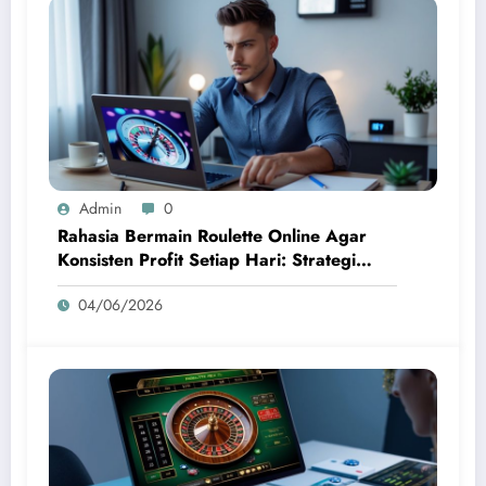
Admin
0
Rahasia Bermain Roulette Online Agar
Konsisten Profit Setiap Hari: Strategi
Sukses untuk Pemain Cerdas
04/06/2026