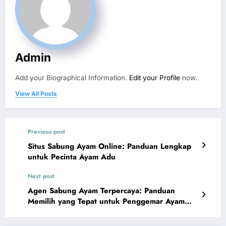
Admin
Add your Biographical Information.
Edit your Profile
now.
View All Posts
Previous post
Situs Sabung Ayam Online: Panduan Lengkap
untuk Pecinta Ayam Adu
Next post
Agen Sabung Ayam Terpercaya: Panduan
Memilih yang Tepat untuk Penggemar Ayam
Adu