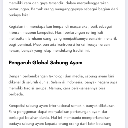
memiliki cara dan gaya tersendiri dalam menyelenggarakan
pertarungan. Banyak orang menganggapnya sebagai bagian dari
budaya lokal.
Kegiatan ini mendapatkan tempat di masyarakat, baik sebagai
hiburan maupun kompetisi. Hasil pertarungan sering kali
melibatkan taruhann uang, yang menjadikannya semakin menarik
bagi peminat. Meskipun ada kontroversi terkait kesejahteraan
hewan, banyak yang tetap mendukung tradisi ini.
Pengaruh Global Sabung Ayam
Dengan perkembangan teknologi dan media, sabung ayam kini
dikenal di seluruh dunia. Selain di Indonesia, banyak negara juga
memiliki tradisi serupa. Namun, cara pelaksanaannya bisa
berbeda.
Kompetisi sabung ayam internasional semakin banyak dilakukan.
Para penggemar dapat menyaksikan pertarungan ayam dari
berbagai belahan dunia. Hal ini membantu memperkenalkan
budaya sabung ayam kepada orang-orang dari latar belakang