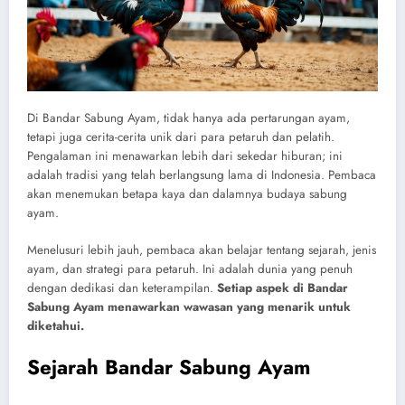
Di Bandar Sabung Ayam, tidak hanya ada pertarungan ayam,
tetapi juga cerita-cerita unik dari para petaruh dan pelatih.
Pengalaman ini menawarkan lebih dari sekedar hiburan; ini
adalah tradisi yang telah berlangsung lama di Indonesia. Pembaca
akan menemukan betapa kaya dan dalamnya budaya sabung
ayam.
Menelusuri lebih jauh, pembaca akan belajar tentang sejarah, jenis
ayam, dan strategi para petaruh. Ini adalah dunia yang penuh
dengan dedikasi dan keterampilan.
Setiap aspek di Bandar
Sabung Ayam menawarkan wawasan yang menarik untuk
diketahui.
Sejarah Bandar Sabung Ayam