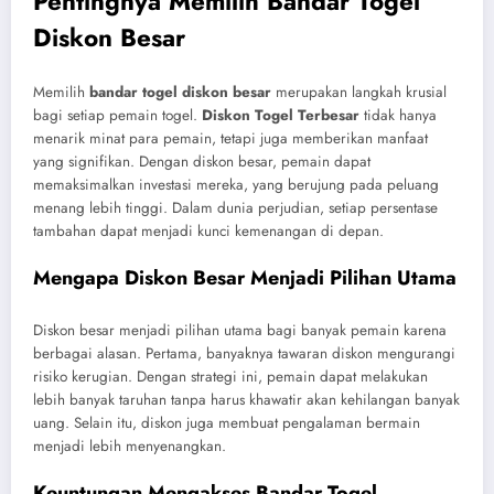
Pentingnya Memilih Bandar Togel
Diskon Besar
Memilih
bandar togel diskon besar
merupakan langkah krusial
bagi setiap pemain togel.
Diskon Togel Terbesar
tidak hanya
menarik minat para pemain, tetapi juga memberikan manfaat
yang signifikan. Dengan diskon besar, pemain dapat
memaksimalkan investasi mereka, yang berujung pada peluang
menang lebih tinggi. Dalam dunia perjudian, setiap persentase
tambahan dapat menjadi kunci kemenangan di depan.
Mengapa Diskon Besar Menjadi Pilihan Utama
Diskon besar menjadi pilihan utama bagi banyak pemain karena
berbagai alasan. Pertama, banyaknya tawaran diskon mengurangi
risiko kerugian. Dengan strategi ini, pemain dapat melakukan
lebih banyak taruhan tanpa harus khawatir akan kehilangan banyak
uang. Selain itu, diskon juga membuat pengalaman bermain
menjadi lebih menyenangkan.
Keuntungan Mengakses Bandar Togel