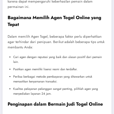
karena dapat mempengaruhi keberhasilan pemain dalam
permainan ini.
Bagaimana Memilih Agen Togel Online yang
Tepat
Dalam memilih Agen Togel, beberapa faktor perlu diperhatikan
agar terhindar dari penipuan. Berikut adalah beberapa tips untuk
membantu Anda:
Cari agen dengan reputasi yang baik dan ulasan positif dari pemain
lain.
Pastikan agen memiliki lisensi resmi dan terdaftar.
Periksa berbagai metode pembayaran yang ditawarkan untuk
memastikan kenyamanan transaksi.
Kualitas pelayanan pelanggan sangat penting, pilihlah agen yang
menyediakan layanan 24 jam.
Penginapan dalam Bermain Judi Togel Online