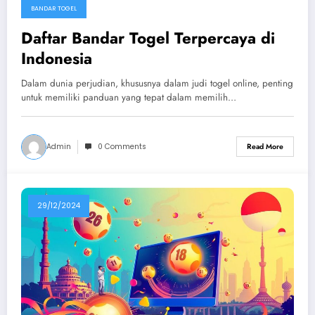
BANDAR TOGEL
Daftar Bandar Togel Terpercaya di
Indonesia
Dalam dunia perjudian, khususnya dalam judi togel online, penting
untuk memiliki panduan yang tepat dalam memilih…
Admin
0 Comments
Read More
29/12/2024