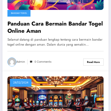
BANDAR TOGEL
Panduan Cara Bermain Bandar Togel
Online Aman
Selamat datang di panduan lengkap tentang cara bermain bandar
togel online dengan aman. Dalam dunia yang semakin…
Admin
0 Comments
Read More
28/12/2024