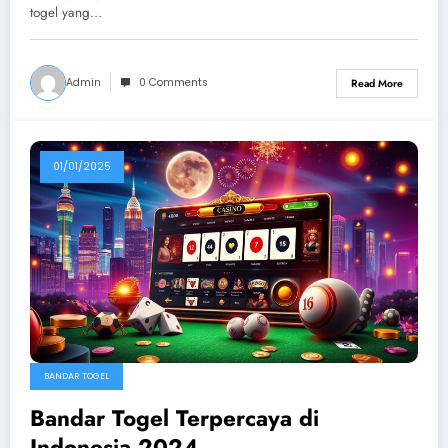
togel yang…
Admin
0 Comments
Read More
01/01/2025
BANDAR TOGEL
Bandar Togel Terpercaya di
Indonesia 2024