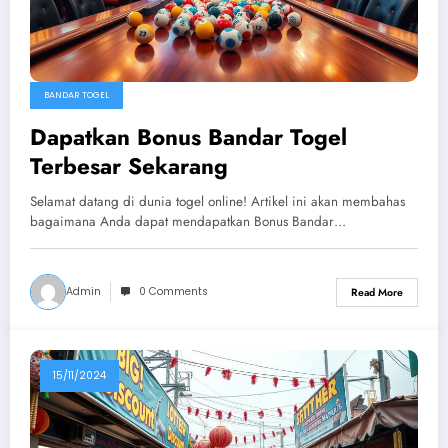
BANDAR TOGEL
Dapatkan Bonus Bandar Togel
Terbesar Sekarang
Selamat datang di dunia togel online! Artikel ini akan membahas
bagaimana Anda dapat mendapatkan Bonus Bandar…
Admin
0 Comments
Read More
15/11/2024