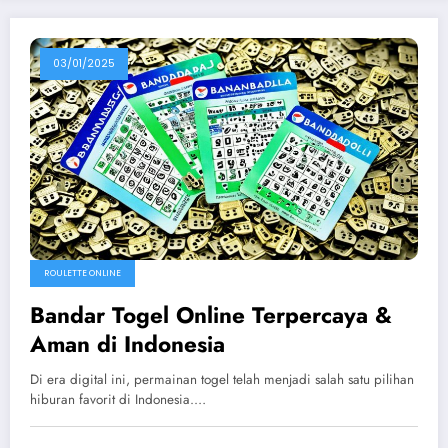
03/01/2025
ROULETTE ONLINE
Bandar Togel Online Terpercaya &
Aman di Indonesia
Di era digital ini, permainan togel telah menjadi salah satu pilihan
hiburan favorit di Indonesia.…