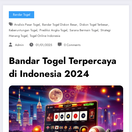
Bandar Togel
,
,
,
Analisis Pasar Togel
Bandar Togel Diskon Besar
Diskon Togel Terbesar
,
,
,
Keberuntungan Togel
Prediksi Angka Togel
Sarana Bermain Togel
Strategi
,
Menang Togel
Togel Online Indonesia
Admin
01/01/2025
0 Comments
Bandar Togel Terpercaya
di Indonesia 2024