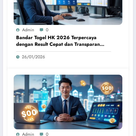
Admin
0
Bandar Togel HK 2026 Terpercaya
dengan Result Cepat dan Transparan
untuk Pemain Cerdas
26/01/2026
Admin
0