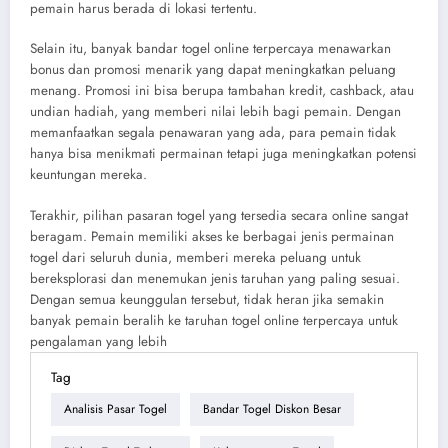
pemain harus berada di lokasi tertentu.
Selain itu, banyak bandar togel online terpercaya menawarkan
bonus dan promosi menarik yang dapat meningkatkan peluang
menang. Promosi ini bisa berupa tambahan kredit, cashback, atau
undian hadiah, yang memberi nilai lebih bagi pemain. Dengan
memanfaatkan segala penawaran yang ada, para pemain tidak
hanya bisa menikmati permainan tetapi juga meningkatkan potensi
keuntungan mereka.
Terakhir, pilihan pasaran togel yang tersedia secara online sangat
beragam. Pemain memiliki akses ke berbagai jenis permainan
togel dari seluruh dunia, memberi mereka peluang untuk
bereksplorasi dan menemukan jenis taruhan yang paling sesuai.
Dengan semua keunggulan tersebut, tidak heran jika semakin
banyak pemain beralih ke taruhan togel online terpercaya untuk
pengalaman yang lebih
Tag
Analisis Pasar Togel
Bandar Togel Diskon Besar