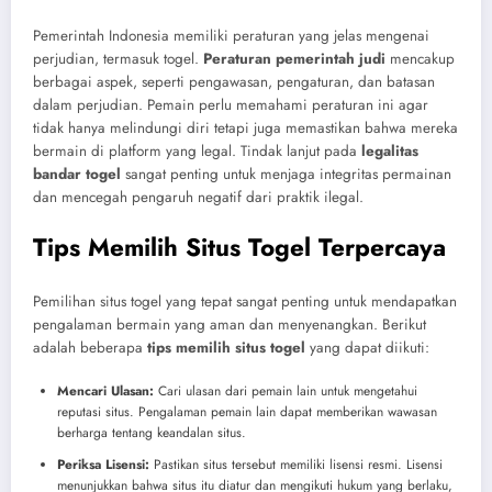
Pemerintah Indonesia memiliki peraturan yang jelas mengenai
perjudian, termasuk togel.
Peraturan pemerintah judi
mencakup
berbagai aspek, seperti pengawasan, pengaturan, dan batasan
dalam perjudian. Pemain perlu memahami peraturan ini agar
tidak hanya melindungi diri tetapi juga memastikan bahwa mereka
bermain di platform yang legal. Tindak lanjut pada
legalitas
bandar togel
sangat penting untuk menjaga integritas permainan
dan mencegah pengaruh negatif dari praktik ilegal.
Tips Memilih Situs Togel Terpercaya
Pemilihan situs togel yang tepat sangat penting untuk mendapatkan
pengalaman bermain yang aman dan menyenangkan. Berikut
adalah beberapa
tips memilih situs togel
yang dapat diikuti:
Mencari Ulasan:
Cari ulasan dari pemain lain untuk mengetahui
reputasi situs. Pengalaman pemain lain dapat memberikan wawasan
berharga tentang keandalan situs.
Periksa Lisensi:
Pastikan situs tersebut memiliki lisensi resmi. Lisensi
menunjukkan bahwa situs itu diatur dan mengikuti hukum yang berlaku,