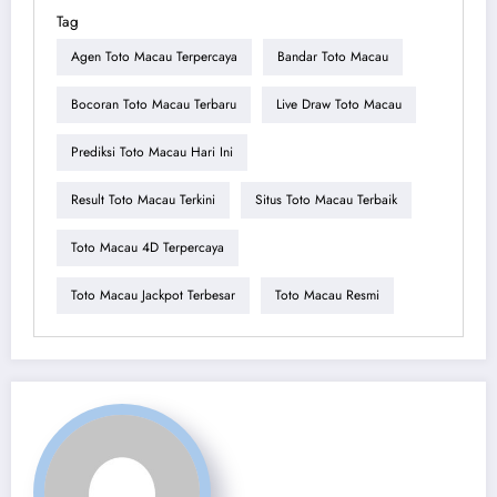
Tag
Agen Toto Macau Terpercaya
Bandar Toto Macau
Bocoran Toto Macau Terbaru
Live Draw Toto Macau
Prediksi Toto Macau Hari Ini
Result Toto Macau Terkini
Situs Toto Macau Terbaik
Toto Macau 4D Terpercaya
Toto Macau Jackpot Terbesar
Toto Macau Resmi