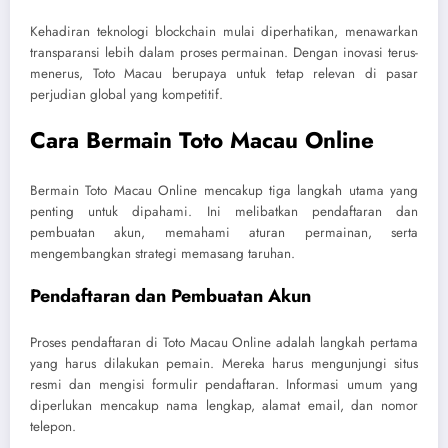
Kehadiran teknologi blockchain mulai diperhatikan, menawarkan
transparansi lebih dalam proses permainan. Dengan inovasi terus-
menerus, Toto Macau berupaya untuk tetap relevan di pasar
perjudian global yang kompetitif.
Cara Bermain Toto Macau Online
Bermain Toto Macau Online mencakup tiga langkah utama yang
penting untuk dipahami. Ini melibatkan pendaftaran dan
pembuatan akun, memahami aturan permainan, serta
mengembangkan strategi memasang taruhan.
Pendaftaran dan Pembuatan Akun
Proses pendaftaran di Toto Macau Online adalah langkah pertama
yang harus dilakukan pemain. Mereka harus mengunjungi situs
resmi dan mengisi formulir pendaftaran. Informasi umum yang
diperlukan mencakup nama lengkap, alamat email, dan nomor
telepon.