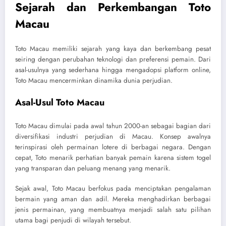
Sejarah dan Perkembangan Toto
Macau
Toto Macau memiliki sejarah yang kaya dan berkembang pesat
seiring dengan perubahan teknologi dan preferensi pemain. Dari
asal-usulnya yang sederhana hingga mengadopsi platform online,
Toto Macau mencerminkan dinamika dunia perjudian.
Asal-Usul Toto Macau
Toto Macau dimulai pada awal tahun 2000-an sebagai bagian dari
diversifikasi industri perjudian di Macau. Konsep awalnya
terinspirasi oleh permainan lotere di berbagai negara. Dengan
cepat, Toto menarik perhatian banyak pemain karena sistem togel
yang transparan dan peluang menang yang menarik.
Sejak awal, Toto Macau berfokus pada menciptakan pengalaman
bermain yang aman dan adil. Mereka menghadirkan berbagai
jenis permainan, yang membuatnya menjadi salah satu pilihan
utama bagi penjudi di wilayah tersebut.