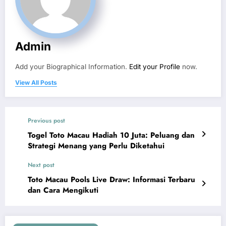
Admin
Add your Biographical Information.
Edit your Profile
now.
View All Posts
Previous post
Togel Toto Macau Hadiah 10 Juta: Peluang dan
Strategi Menang yang Perlu Diketahui
Next post
Toto Macau Pools Live Draw: Informasi Terbaru
dan Cara Mengikuti