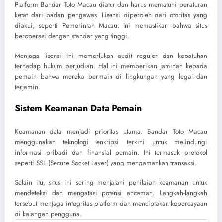
Platform Bandar Toto Macau diatur dan harus mematuhi peraturan
ketat dari badan pengawas. Lisensi diperoleh dari otoritas yang
diakui, seperti Pemerintah Macau. Ini memastikan bahwa situs
beroperasi dengan standar yang tinggi.
Menjaga lisensi ini memerlukan audit reguler dan kepatuhan
terhadap hukum perjudian. Hal ini memberikan jaminan kepada
pemain bahwa mereka bermain di lingkungan yang legal dan
terjamin.
Sistem Keamanan Data Pemain
Keamanan data menjadi prioritas utama. Bandar Toto Macau
menggunakan teknologi enkripsi terkini untuk melindungi
informasi pribadi dan finansial pemain. Ini termasuk protokol
seperti SSL (Secure Socket Layer) yang mengamankan transaksi.
Selain itu, situs ini sering menjalani penilaian keamanan untuk
mendeteksi dan mengatasi potensi ancaman. Langkah-langkah
tersebut menjaga integritas platform dan menciptakan kepercayaan
di kalangan pengguna.