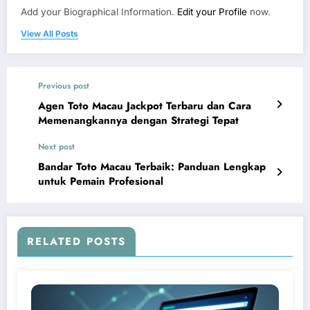
Add your Biographical Information.
Edit your Profile
now.
View All Posts
Previous post
Agen Toto Macau Jackpot Terbaru dan Cara
Memenangkannya dengan Strategi Tepat
Next post
Bandar Toto Macau Terbaik: Panduan Lengkap
untuk Pemain Profesional
RELATED POSTS