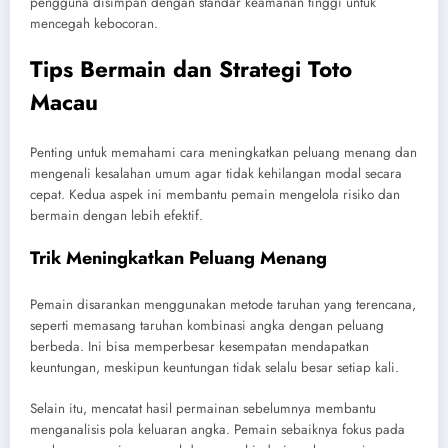
pengguna disimpan dengan standar keamanan tinggi untuk
mencegah kebocoran.
Tips Bermain dan Strategi Toto
Macau
Penting untuk memahami cara meningkatkan peluang menang dan
mengenali kesalahan umum agar tidak kehilangan modal secara
cepat. Kedua aspek ini membantu pemain mengelola risiko dan
bermain dengan lebih efektif.
Trik Meningkatkan Peluang Menang
Pemain disarankan menggunakan metode taruhan yang terencana,
seperti memasang taruhan kombinasi angka dengan peluang
berbeda. Ini bisa memperbesar kesempatan mendapatkan
keuntungan, meskipun keuntungan tidak selalu besar setiap kali.
Selain itu, mencatat hasil permainan sebelumnya membantu
menganalisis pola keluaran angka. Pemain sebaiknya fokus pada