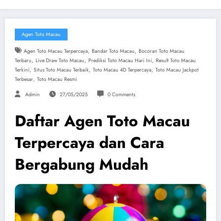
Agen Toto Macau
,
,
Agen Toto Macau Terpercaya
Bandar Toto Macau
Bocoran Toto Macau
,
,
,
Terbaru
Live Draw Toto Macau
Prediksi Toto Macau Hari Ini
Result Toto Macau
,
,
,
Terkini
Situs Toto Macau Terbaik
Toto Macau 4D Terpercaya
Toto Macau Jackpot
,
Terbesar
Toto Macau Resmi
Admin
27/05/2025
0 Comments
Daftar Agen Toto Macau
Terpercaya dan Cara
Bergabung Mudah