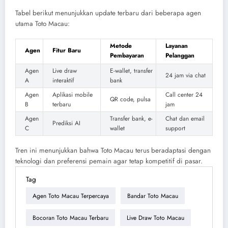
Tabel berikut menunjukkan update terbaru dari beberapa agen
utama Toto Macau:
Metode
Layanan
Agen
Fitur Baru
Pembayaran
Pelanggan
Agen
Live draw
E-wallet, transfer
24 jam via chat
A
interaktif
bank
Agen
Aplikasi mobile
Call center 24
QR code, pulsa
B
terbaru
jam
Agen
Transfer bank, e-
Chat dan email
Prediksi AI
C
wallet
support
Tren ini menunjukkan bahwa Toto Macau terus beradaptasi dengan
teknologi dan preferensi pemain agar tetap kompetitif di pasar.
Tag
Agen Toto Macau Terpercaya
Bandar Toto Macau
Bocoran Toto Macau Terbaru
Live Draw Toto Macau