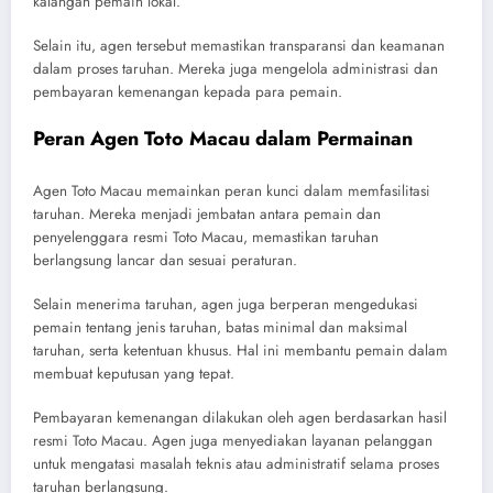
kalangan pemain lokal.
Selain itu, agen tersebut memastikan transparansi dan keamanan
dalam proses taruhan. Mereka juga mengelola administrasi dan
pembayaran kemenangan kepada para pemain.
Peran Agen Toto Macau dalam Permainan
Agen Toto Macau memainkan peran kunci dalam memfasilitasi
taruhan. Mereka menjadi jembatan antara pemain dan
penyelenggara resmi Toto Macau, memastikan taruhan
berlangsung lancar dan sesuai peraturan.
Selain menerima taruhan, agen juga berperan mengedukasi
pemain tentang jenis taruhan, batas minimal dan maksimal
taruhan, serta ketentuan khusus. Hal ini membantu pemain dalam
membuat keputusan yang tepat.
Pembayaran kemenangan dilakukan oleh agen berdasarkan hasil
resmi Toto Macau. Agen juga menyediakan layanan pelanggan
untuk mengatasi masalah teknis atau administratif selama proses
taruhan berlangsung.