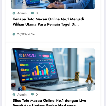
Admin
0
Kenapa Toto Macau Online No.1 Menjadi
Pilihan Utama Para Pemain Togel Di
Indonesia
27/03/2026
Admin
0
Situs Toto Macau Online No.1 dengan Live
Result dan Update Setiap Hari yang