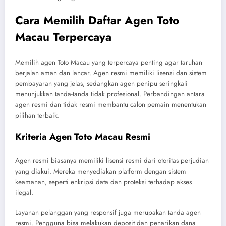
Cara Memilih Daftar Agen Toto
Macau Terpercaya
Memilih agen Toto Macau yang terpercaya penting agar taruhan
berjalan aman dan lancar. Agen resmi memiliki lisensi dan sistem
pembayaran yang jelas, sedangkan agen penipu seringkali
menunjukkan tanda-tanda tidak profesional. Perbandingan antara
agen resmi dan tidak resmi membantu calon pemain menentukan
pilihan terbaik.
Kriteria Agen Toto Macau Resmi
Agen resmi biasanya memiliki lisensi resmi dari otoritas perjudian
yang diakui. Mereka menyediakan platform dengan sistem
keamanan, seperti enkripsi data dan proteksi terhadap akses
ilegal.
Layanan pelanggan yang responsif juga merupakan tanda agen
resmi. Pengguna bisa melakukan deposit dan penarikan dana