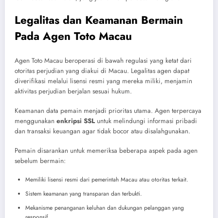
Legalitas dan Keamanan Bermain
Pada Agen Toto Macau
Agen Toto Macau beroperasi di bawah regulasi yang ketat dari
otoritas perjudian yang diakui di Macau. Legalitas agen dapat
diverifikasi melalui lisensi resmi yang mereka miliki, menjamin
aktivitas perjudian berjalan sesuai hukum.
Keamanan data pemain menjadi prioritas utama. Agen terpercaya
menggunakan
enkripsi SSL
untuk melindungi informasi pribadi
dan transaksi keuangan agar tidak bocor atau disalahgunakan.
Pemain disarankan untuk memeriksa beberapa aspek pada agen
sebelum bermain:
Memiliki lisensi resmi dari pemerintah Macau atau otoritas terkait.
Sistem keamanan yang transparan dan terbukti.
Mekanisme penanganan keluhan dan dukungan pelanggan yang
responsif.