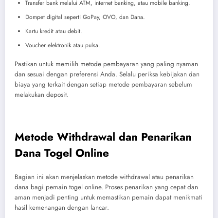
Transfer bank melalui ATM, internet banking, atau mobile banking.
Dompet digital seperti GoPay, OVO, dan Dana.
Kartu kredit atau debit.
Voucher elektronik atau pulsa.
Pastikan untuk memilih metode pembayaran yang paling nyaman
dan sesuai dengan preferensi Anda. Selalu periksa kebijakan dan
biaya yang terkait dengan setiap metode pembayaran sebelum
melakukan deposit.
Metode Withdrawal dan Penarikan
Dana Togel Online
Bagian ini akan menjelaskan metode withdrawal atau penarikan
dana bagi pemain togel online. Proses penarikan yang cepat dan
aman menjadi penting untuk memastikan pemain dapat menikmati
hasil kemenangan dengan lancar.