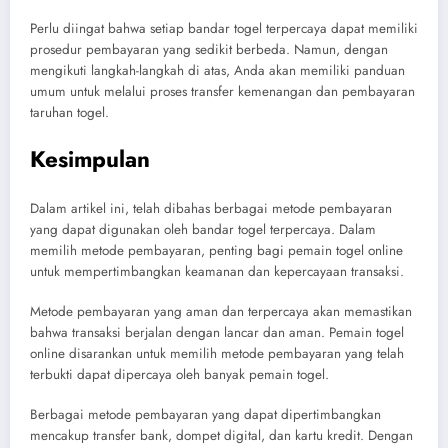
Perlu diingat bahwa setiap bandar togel terpercaya dapat memiliki
prosedur pembayaran yang sedikit berbeda. Namun, dengan
mengikuti langkah-langkah di atas, Anda akan memiliki panduan
umum untuk melalui proses transfer kemenangan dan pembayaran
taruhan togel.
Kesimpulan
Dalam artikel ini, telah dibahas berbagai metode pembayaran
yang dapat digunakan oleh bandar togel terpercaya. Dalam
memilih metode pembayaran, penting bagi pemain togel online
untuk mempertimbangkan keamanan dan kepercayaan transaksi.
Metode pembayaran yang aman dan terpercaya akan memastikan
bahwa transaksi berjalan dengan lancar dan aman. Pemain togel
online disarankan untuk memilih metode pembayaran yang telah
terbukti dapat dipercaya oleh banyak pemain togel.
Berbagai metode pembayaran yang dapat dipertimbangkan
mencakup transfer bank, dompet digital, dan kartu kredit. Dengan