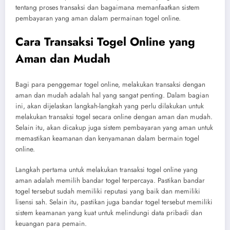
tentang proses transaksi dan bagaimana memanfaatkan sistem
pembayaran yang aman dalam permainan togel online.
Cara Transaksi Togel Online yang
Aman dan Mudah
Bagi para penggemar togel online, melakukan transaksi dengan
aman dan mudah adalah hal yang sangat penting. Dalam bagian
ini, akan dijelaskan langkah-langkah yang perlu dilakukan untuk
melakukan transaksi togel secara online dengan aman dan mudah.
Selain itu, akan dicakup juga sistem pembayaran yang aman untuk
memastikan keamanan dan kenyamanan dalam bermain togel
online.
Langkah pertama untuk melakukan transaksi togel online yang
aman adalah memilih bandar togel terpercaya. Pastikan bandar
togel tersebut sudah memiliki reputasi yang baik dan memiliki
lisensi sah. Selain itu, pastikan juga bandar togel tersebut memiliki
sistem keamanan yang kuat untuk melindungi data pribadi dan
keuangan para pemain.