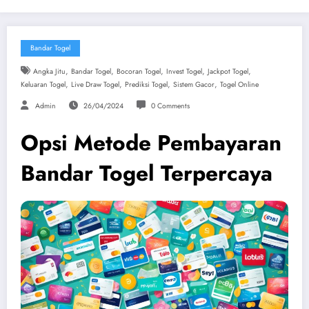
Bandar Togel
,
,
,
,
,
Angka Jitu
Bandar Togel
Bocoran Togel
Invest Togel
Jackpot Togel
,
,
,
,
Keluaran Togel
Live Draw Togel
Prediksi Togel
Sistem Gacor
Togel Online
Admin
26/04/2024
0 Comments
Opsi Metode Pembayaran
Bandar Togel Terpercaya