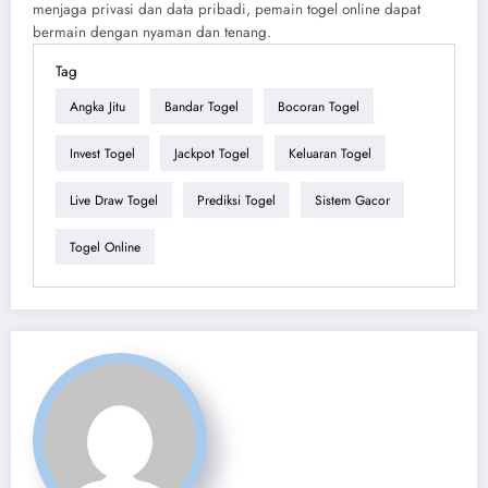
menjaga privasi dan data pribadi, pemain togel online dapat
bermain dengan nyaman dan tenang.
Tag
Angka Jitu
Bandar Togel
Bocoran Togel
Invest Togel
Jackpot Togel
Keluaran Togel
Live Draw Togel
Prediksi Togel
Sistem Gacor
Togel Online