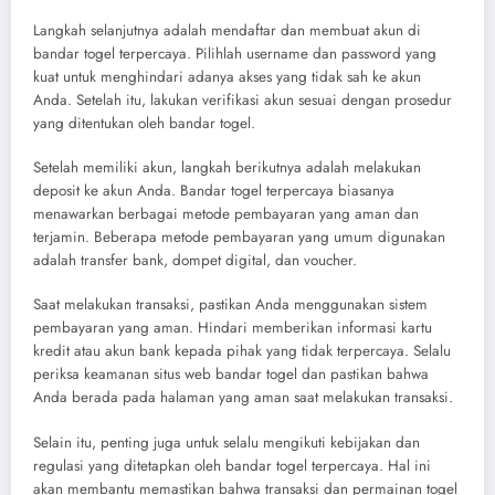
Langkah selanjutnya adalah mendaftar dan membuat akun di
bandar togel terpercaya. Pilihlah username dan password yang
kuat untuk menghindari adanya akses yang tidak sah ke akun
Anda. Setelah itu, lakukan verifikasi akun sesuai dengan prosedur
yang ditentukan oleh bandar togel.
Setelah memiliki akun, langkah berikutnya adalah melakukan
deposit ke akun Anda. Bandar togel terpercaya biasanya
menawarkan berbagai metode pembayaran yang aman dan
terjamin. Beberapa metode pembayaran yang umum digunakan
adalah transfer bank, dompet digital, dan voucher.
Saat melakukan transaksi, pastikan Anda menggunakan sistem
pembayaran yang aman. Hindari memberikan informasi kartu
kredit atau akun bank kepada pihak yang tidak terpercaya. Selalu
periksa keamanan situs web bandar togel dan pastikan bahwa
Anda berada pada halaman yang aman saat melakukan transaksi.
Selain itu, penting juga untuk selalu mengikuti kebijakan dan
regulasi yang ditetapkan oleh bandar togel terpercaya. Hal ini
akan membantu memastikan bahwa transaksi dan permainan togel