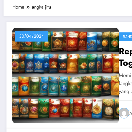
Home
angka jitu
30/04/2024
BAND
Rep
Tog
Memil
langk
yang
A