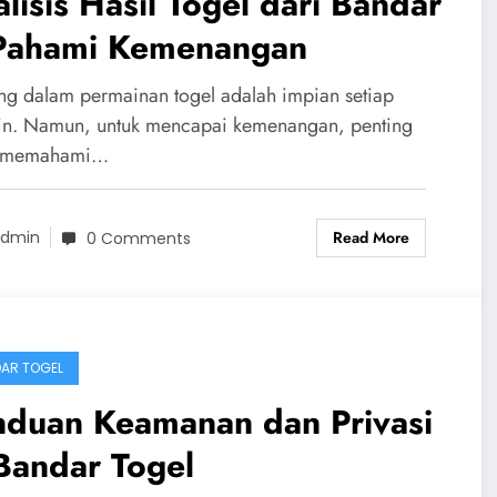
lisis Hasil Togel dari Bandar
Pahami Kemenangan
g dalam permainan togel adalah impian setiap
n. Namun, untuk mencapai kemenangan, penting
k memahami…
Read More
dmin
0 Comments
AR TOGEL
nduan Keamanan dan Privasi
Bandar Togel