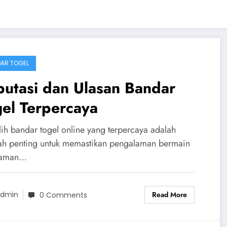
AR TOGEL
utasi dan Ulasan Bandar
el Terpercaya
ih bandar togel online yang terpercaya adalah
ah penting untuk memastikan pengalaman bermain
 aman…
Read More
dmin
0 Comments