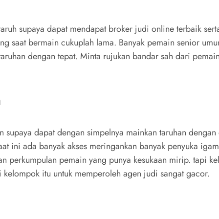
uh supaya dapat mendapat broker judi online terbaik sert
bang saat bermain cukuplah lama. Banyak pemain senior umu
 taruhan dengan tepat. Minta rujukan bandar sah dari pemain
h
ain supaya dapat dengan simpelnya mainkan taruhan dengan
aat ini ada banyak akses meringankan banyak penyuka igam
n perkumpulan pemain yang punya kesukaan mirip. tapi kel
 kelompok itu untuk memperoleh agen judi sangat gacor.