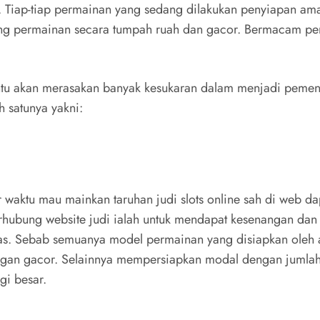
 Tiap-tiap permainan yang sedang dilakukan penyiapan ama
ng permainan secara tumpah ruah dan gacor. Bermacam pen
tentu akan merasakan banyak kesukaran dalam menjadi pem
h satunya yakni:
or waktu mau mainkan taruhan judi slots online sah di web 
terhubung website judi ialah untuk mendapat kesenangan dan
bas. Sebab semuanya model permainan yang disiapkan oleh
ngan gacor. Selainnya mempersiapkan modal dengan jumlah
gi besar.