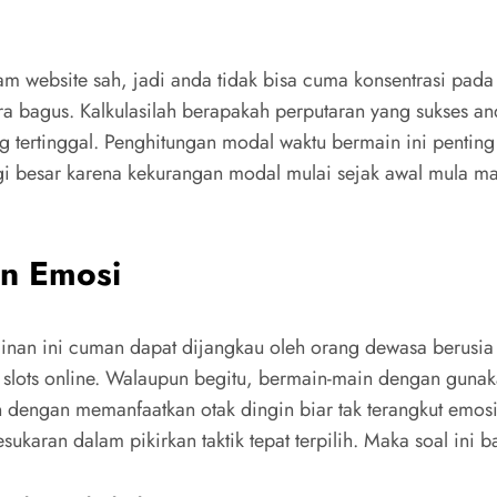
am website sah, jadi anda tidak bisa cuma konsentrasi pada
ra bagus. Kalkulasilah berapakah perputaran yang sukses an
 tertinggal. Penghitungan modal waktu bermain ini penting
 besar karena kekurangan modal mulai sejak awal mula mai
n Emosi
an ini cuman dapat dijangkau oleh orang dewasa berusia 
unia slots online. Walaupun begitu, bermain-main dengan g
in dengan memanfaatkan otak dingin biar tak terangkut emos
aran dalam pikirkan taktik tepat terpilih. Maka soal ini b