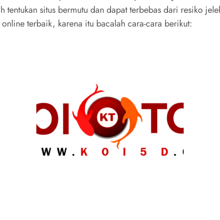
susah tentukan situs bermutu dan dapat terbebas dari resiko 
online terbaik, karena itu bacalah cara-cara berikut: