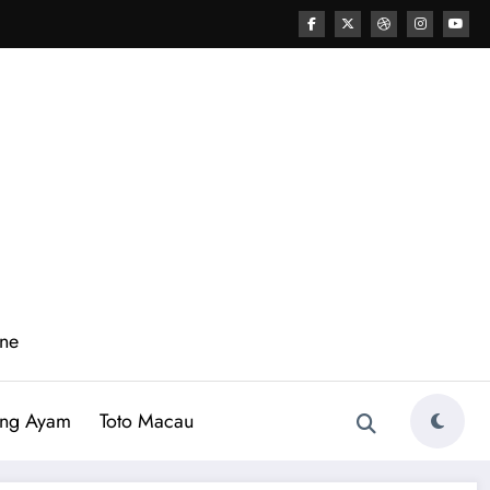
ine
ng Ayam
Toto Macau