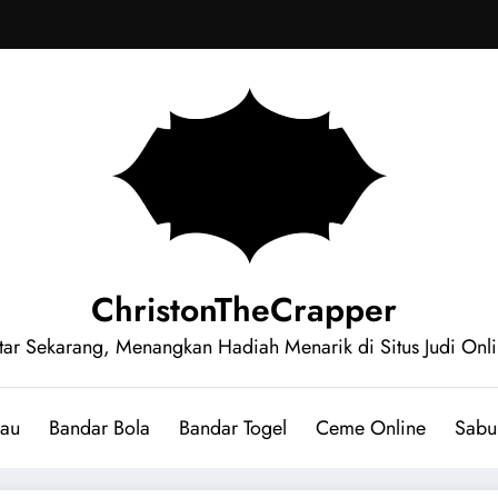
ChristonTheCrapper
tar Sekarang, Menangkan Hadiah Menarik di Situs Judi Onl
cau
Bandar Bola
Bandar Togel
Ceme Online
Sabu