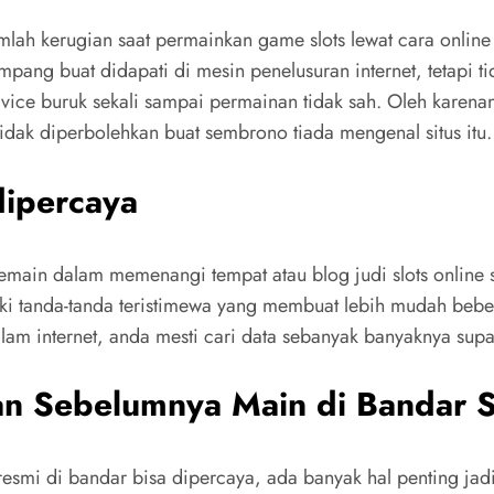
lah kerugian saat permainkan game slots lewat cara online
mpang buat didapati di mesin penelusuran internet, tetapi 
rvice buruk sekali sampai permainan tidak sah. Oleh karen
tidak diperbolehkan buat sembrono tiada mengenal situs itu.
 dipercaya
main dalam memenangi tempat atau blog judi slots online sa
liki tanda-tanda teristimewa yang membuat lebih mudah beber
alam internet, anda mesti cari data sebanyak banyaknya sup
an Sebelumnya Main di Bandar S
resmi di bandar bisa dipercaya, ada banyak hal penting jadi