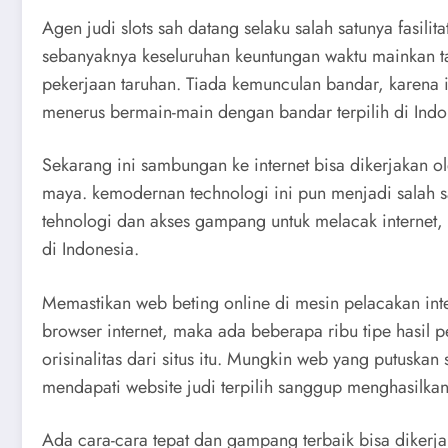
Agen judi slots sah datang selaku salah satunya fasil
sebanyaknya keseluruhan keuntungan waktu mainkan ta
pekerjaan taruhan. Tiada kemunculan bandar, karena itu
menerus bermain-main dengan bandar terpilih di Indo
Sekarang ini sambungan ke internet bisa dikerjakan 
maya. kemodernan technologi ini pun menjadi salah 
tehnologi dan akses gampang untuk melacak internet, 
di Indonesia.
Memastikan web beting online di mesin pelacakan inte
browser internet, maka ada beberapa ribu tipe hasil 
orisinalitas dari situs itu. Mungkin web yang putuskan
mendapati website judi terpilih sanggup menghasilkan
Ada cara-cara tepat dan gampang terbaik bisa dikerj