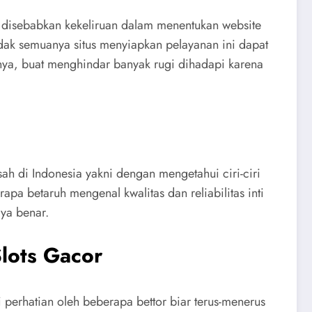
 disebabkan kekeliruan dalam menentukan website
tidak semuanya situs menyiapkan pelayanan ini dapat
anya, buat menghindar banyak rugi dihadapi karena
h di Indonesia yakni dengan mengetahui ciri-ciri
apa betaruh mengenal kwalitas dan reliabilitas inti
aya benar.
lots Gacor
 perhatian oleh beberapa bettor biar terus-menerus