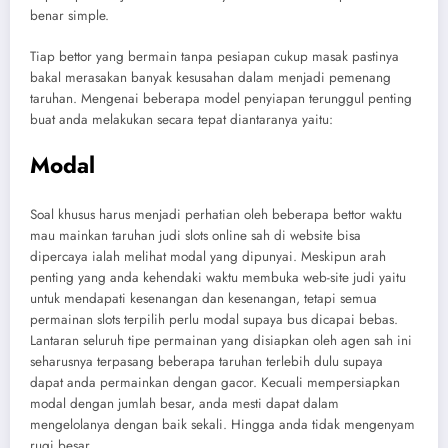
benar simple.
Tiap bettor yang bermain tanpa pesiapan cukup masak pastinya
bakal merasakan banyak kesusahan dalam menjadi pemenang
taruhan. Mengenai beberapa model penyiapan terunggul penting
buat anda melakukan secara tepat diantaranya yaitu:
Modal
Soal khusus harus menjadi perhatian oleh beberapa bettor waktu
mau mainkan taruhan judi slots online sah di website bisa
dipercaya ialah melihat modal yang dipunyai. Meskipun arah
penting yang anda kehendaki waktu membuka web-site judi yaitu
untuk mendapati kesenangan dan kesenangan, tetapi semua
permainan slots terpilih perlu modal supaya bus dicapai bebas.
Lantaran seluruh tipe permainan yang disiapkan oleh agen sah ini
seharusnya terpasang beberapa taruhan terlebih dulu supaya
dapat anda permainkan dengan gacor. Kecuali mempersiapkan
modal dengan jumlah besar, anda mesti dapat dalam
mengelolanya dengan baik sekali. Hingga anda tidak mengenyam
rugi besar.