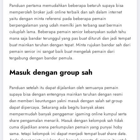
Panduan pertama memudahkan beberapa betaruh supaya bisa
memperoleh broker judi online terbaik dan sah dalam internet
yaitu dengan minta referensi pada beberapa pemain
berpengalaman yang udah memilki jam terbang saat bermain
cukuplah lama. Beberapa pemain senior kebanyakan sudah tahu
mana saja bandar terunggul yang pas buat dituruti dan jadi tempat
buat mainkan taruhan dengan tepat. Minta rujukan bandar sah dari
pemain senior ini sangat baik buat mengelak pemain dari
tergabung dengan bandar pemula.
Masuk dengan group sah
Panduan setelah itu dapat dijalankan oleh semuanya pemain
supaya bisa dengan entengnya mainkan taruhan dengan resmi
dan memberi keuntungan yakni masuk dengan salah sat group
dapat dipercaya. Sekarang ada begitu banyak akses
mempermudah banyak penggemar igaming online kumpul serta
share pengamalan menarik. Masuk dengan kelompok sah tidak
cuma dijadikan arena perkumpulan pemain yang punyai hoby
sama. tetapi kelompok ini dapat menjadi tempat buat share data.