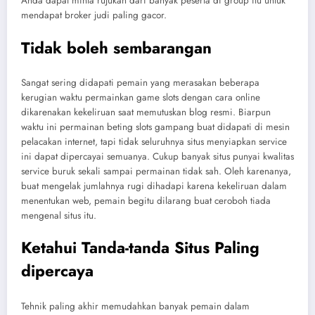
Anda dapat minta rujukan dari banyak peserta di group itu untuk
mendapat broker judi paling gacor.
Tidak boleh sembarangan
Sangat sering didapati pemain yang merasakan beberapa
kerugian waktu permainkan game slots dengan cara online
dikarenakan kekeliruan saat memutuskan blog resmi. Biarpun
waktu ini permainan beting slots gampang buat didapati di mesin
pelacakan internet, tapi tidak seluruhnya situs menyiapkan service
ini dapat dipercayai semuanya. Cukup banyak situs punyai kwalitas
service buruk sekali sampai permainan tidak sah. Oleh karenanya,
buat mengelak jumlahnya rugi dihadapi karena kekeliruan dalam
menentukan web, pemain begitu dilarang buat ceroboh tiada
mengenal situs itu.
Ketahui Tanda-tanda Situs Paling
dipercaya
Tehnik paling akhir memudahkan banyak pemain dalam