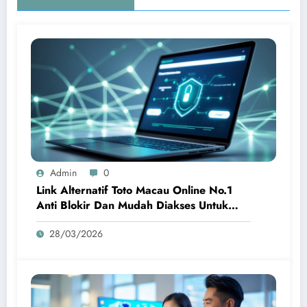
Admin
0
Link Alternatif Toto Macau Online No.1
Anti Blokir Dan Mudah Diakses Untuk
Pengalaman Bermain Optimal
28/03/2026