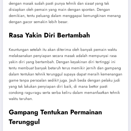
dengan masak sudah pasti punya tehnik dan siasat yang tak
disiapkan oleh pemain yang main dengan spontan. Dengan
demikian, tentu peluang dalam menggapai kemungkinan menang
dengan gacor semakin lebih besar.
Rasa Yakin Diri Bertambah
Keuntungan setelah itu akan diterima oleh banyak pemain waktu
melaksanakan penyiapan secara masak adalah mempunyai rasa
yakin diri yang bertambah. Dengan keyakinan diri tertinggi ini
tentu membuat banyak betaruh terus memikir jernih dan gampang
dalam tentukan tehnik terunggul supaya dapat meraih kemenangan
game tanpa persoalan sedikit juga. Jauh beda dengan pelaku judi
yang tak lakukan penyiapan diri baik, di mana bettor pasti
condong ragu-ragu serta serba keliru dalam memanfaatkan tehnik
waktu taruhan.
Gampang Tentukan Permainan
Terunggul