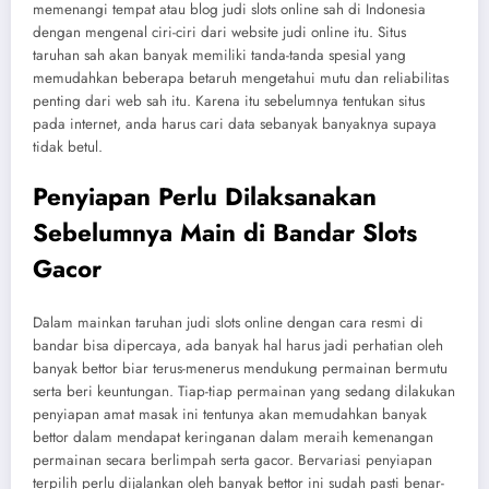
memenangi tempat atau blog judi slots online sah di Indonesia
dengan mengenal ciri-ciri dari website judi online itu. Situs
taruhan sah akan banyak memiliki tanda-tanda spesial yang
memudahkan beberapa betaruh mengetahui mutu dan reliabilitas
penting dari web sah itu. Karena itu sebelumnya tentukan situs
pada internet, anda harus cari data sebanyak banyaknya supaya
tidak betul.
Penyiapan Perlu Dilaksanakan
Sebelumnya Main di Bandar Slots
Gacor
Dalam mainkan taruhan judi slots online dengan cara resmi di
bandar bisa dipercaya, ada banyak hal harus jadi perhatian oleh
banyak bettor biar terus-menerus mendukung permainan bermutu
serta beri keuntungan. Tiap-tiap permainan yang sedang dilakukan
penyiapan amat masak ini tentunya akan memudahkan banyak
bettor dalam mendapat keringanan dalam meraih kemenangan
permainan secara berlimpah serta gacor. Bervariasi penyiapan
terpilih perlu dijalankan oleh banyak bettor ini sudah pasti benar-