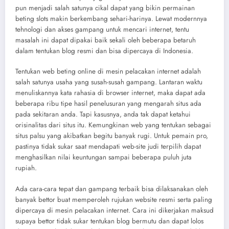
pun menjadi salah satunya cikal dapat yang bikin permainan
beting slots makin berkembang sehari-harinya. Lewat modernnya
tehnologi dan akses gampang untuk mencari internet, tentu
masalah ini dapat dipakai baik sekali oleh beberapa betaruh
dalam tentukan blog resmi dan bisa dipercaya di Indonesia.
Tentukan web beting online di mesin pelacakan internet adalah
salah satunya usaha yang susah-susah gampang. Lantaran waktu
menuliskannya kata rahasia di browser internet, maka dapat ada
beberapa ribu tipe hasil penelusuran yang mengarah situs ada
pada sekitaran anda. Tapi kasusnya, anda tak dapat ketahui
orisinalitas dari situs itu. Kemungkinan web yang tentukan sebagai
situs palsu yang akibatkan begitu banyak rugi. Untuk pemain pro,
pastinya tidak sukar saat mendapati web-site judi terpilih dapat
menghasilkan nilai keuntungan sampai beberapa puluh juta
rupiah.
Ada cara-cara tepat dan gampang terbaik bisa dilaksanakan oleh
banyak bettor buat memperoleh rujukan website resmi serta paling
dipercaya di mesin pelacakan internet. Cara ini dikerjakan maksud
supaya bettor tidak sukar tentukan blog bermutu dan dapat lolos