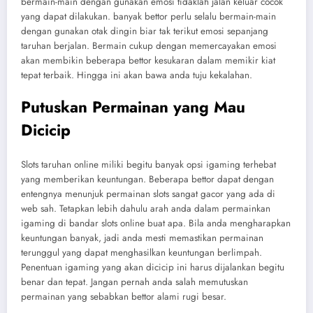
bermain-main dengan gunakan emosi tidaklah jalan keluar cocok
yang dapat dilakukan. banyak bettor perlu selalu bermain-main
dengan gunakan otak dingin biar tak terikut emosi sepanjang
taruhan berjalan. Bermain cukup dengan memercayakan emosi
akan membikin beberapa bettor kesukaran dalam memikir kiat
tepat terbaik. Hingga ini akan bawa anda tuju kekalahan.
Putuskan Permainan yang Mau
Dicicip
Slots taruhan online miliki begitu banyak opsi igaming terhebat
yang memberikan keuntungan. Beberapa bettor dapat dengan
entengnya menunjuk permainan slots sangat gacor yang ada di
web sah. Tetapkan lebih dahulu arah anda dalam permainkan
igaming di bandar slots online buat apa. Bila anda mengharapkan
keuntungan banyak, jadi anda mesti memastikan permainan
terunggul yang dapat menghasilkan keuntungan berlimpah.
Penentuan igaming yang akan dicicip ini harus dijalankan begitu
benar dan tepat. Jangan pernah anda salah memutuskan
permainan yang sebabkan bettor alami rugi besar.