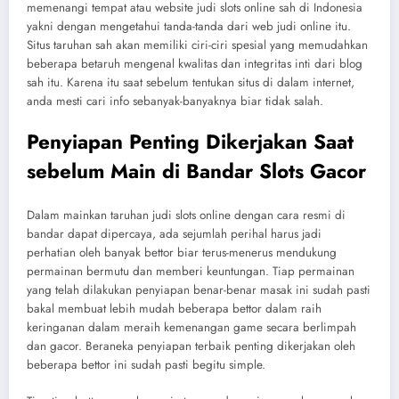
memenangi tempat atau website judi slots online sah di Indonesia
yakni dengan mengetahui tanda-tanda dari web judi online itu.
Situs taruhan sah akan memiliki ciri-ciri spesial yang memudahkan
beberapa betaruh mengenal kwalitas dan integritas inti dari blog
sah itu. Karena itu saat sebelum tentukan situs di dalam internet,
anda mesti cari info sebanyak-banyaknya biar tidak salah.
Penyiapan Penting Dikerjakan Saat
sebelum Main di Bandar Slots Gacor
Dalam mainkan taruhan judi slots online dengan cara resmi di
bandar dapat dipercaya, ada sejumlah perihal harus jadi
perhatian oleh banyak bettor biar terus-menerus mendukung
permainan bermutu dan memberi keuntungan. Tiap permainan
yang telah dilakukan penyiapan benar-benar masak ini sudah pasti
bakal membuat lebih mudah beberapa bettor dalam raih
keringanan dalam meraih kemenangan game secara berlimpah
dan gacor. Beraneka penyiapan terbaik penting dikerjakan oleh
beberapa bettor ini sudah pasti begitu simple.