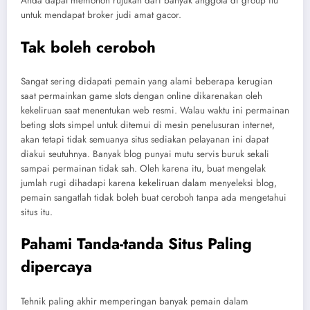
Anda dapat memohon rujukan dari banyak anggota di group itu
untuk mendapat broker judi amat gacor.
Tak boleh ceroboh
Sangat sering didapati pemain yang alami beberapa kerugian
saat permainkan game slots dengan online dikarenakan oleh
kekeliruan saat menentukan web resmi. Walau waktu ini permainan
beting slots simpel untuk ditemui di mesin penelusuran internet,
akan tetapi tidak semuanya situs sediakan pelayanan ini dapat
diakui seutuhnya. Banyak blog punyai mutu servis buruk sekali
sampai permainan tidak sah. Oleh karena itu, buat mengelak
jumlah rugi dihadapi karena kekeliruan dalam menyeleksi blog,
pemain sangatlah tidak boleh buat ceroboh tanpa ada mengetahui
situs itu.
Pahami Tanda-tanda Situs Paling
dipercaya
Tehnik paling akhir memperingan banyak pemain dalam