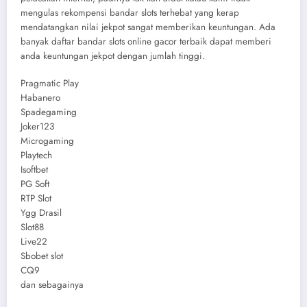
mengulas rekompensi bandar slots terhebat yang kerap
mendatangkan nilai jekpot sangat memberikan keuntungan. Ada
banyak daftar bandar slots online gacor terbaik dapat memberi
anda keuntungan jekpot dengan jumlah tinggi.
Pragmatic Play
Habanero
Spadegaming
Joker123
Microgaming
Playtech
Isoftbet
PG Soft
RTP Slot
Ygg Drasil
Slot88
Live22
Sbobet slot
CQ9
dan sebagainya