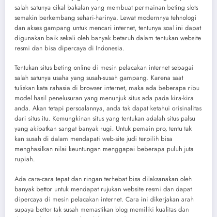
salah satunya cikal bakalan yang membuat permainan beting slots
semakin berkembang sehari-harinya. Lewat modernnya tehnologi
dan akses gampang untuk mencari internet, tentunya soal ini dapat
digunakan baik sekali oleh banyak betaruh dalam tentukan website
resmi dan bisa dipercaya di Indonesia.
Tentukan situs beting online di mesin pelacakan internet sebagai
salah satunya usaha yang susah-susah gampang. Karena saat
tuliskan kata rahasia di browser internet, maka ada beberapa ribu
model hasil penelusuran yang menunjuk situs ada pada kira-kira
anda. Akan tetapi persoalannya, anda tak dapat ketahui orisinalitas
dari situs itu. Kemungkinan situs yang tentukan adalah situs palsu
yang akibatkan sangat banyak rugi. Untuk pemain pro, tentu tak
kan susah di dalam mendapati web-site judi terpilih bisa
menghasilkan nilai keuntungan menggapai beberapa puluh juta
rupiah.
Ada cara-cara tepat dan ringan terhebat bisa dilaksanakan oleh
banyak bettor untuk mendapat rujukan website resmi dan dapat
dipercaya di mesin pelacakan internet. Cara ini dikerjakan arah
supaya bettor tak susah memastikan blog memiliki kualitas dan