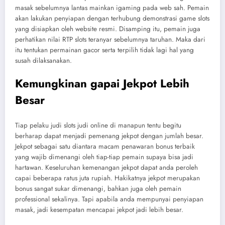
masak sebelumnya lantas mainkan igaming pada web sah. Pemain
akan lakukan penyiapan dengan terhubung demonstrasi game slots
yang disiapkan oleh website resmi. Disamping itu, pemain juga
perhatikan nilai RTP slots teranyar sebelumnya taruhan. Maka dari
itu tentukan permainan gacor serta terpilih tidak lagi hal yang
susah dilaksanakan.
Kemungkinan gapai Jekpot Lebih
Besar
Tiap pelaku judi slots judi online di manapun tentu begitu
berharap dapat menjadi pemenang jekpot dengan jumlah besar.
Jekpot sebagai satu diantara macam penawaran bonus terbaik
yang wajib dimenangi oleh tiap-tiap pemain supaya bisa jadi
hartawan. Keseluruhan kemenangan jekpot dapat anda peroleh
capai beberapa ratus juta rupiah. Hakikatnya jekpot merupakan
bonus sangat sukar dimenangi, bahkan juga oleh pemain
professional sekalinya. Tapi apabila anda mempunyai penyiapan
masak, jadi kesempatan mencapai jekpot jadi lebih besar.