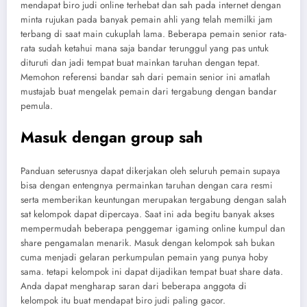
mendapat biro judi online terhebat dan sah pada internet dengan
minta rujukan pada banyak pemain ahli yang telah memilki jam
terbang di saat main cukuplah lama. Beberapa pemain senior rata-
rata sudah ketahui mana saja bandar terunggul yang pas untuk
dituruti dan jadi tempat buat mainkan taruhan dengan tepat.
Memohon referensi bandar sah dari pemain senior ini amatlah
mustajab buat mengelak pemain dari tergabung dengan bandar
pemula.
Masuk dengan group sah
Panduan seterusnya dapat dikerjakan oleh seluruh pemain supaya
bisa dengan entengnya permainkan taruhan dengan cara resmi
serta memberikan keuntungan merupakan tergabung dengan salah
sat kelompok dapat dipercaya. Saat ini ada begitu banyak akses
mempermudah beberapa penggemar igaming online kumpul dan
share pengamalan menarik. Masuk dengan kelompok sah bukan
cuma menjadi gelaran perkumpulan pemain yang punya hoby
sama. tetapi kelompok ini dapat dijadikan tempat buat share data.
Anda dapat mengharap saran dari beberapa anggota di
kelompok itu buat mendapat biro judi paling gacor.