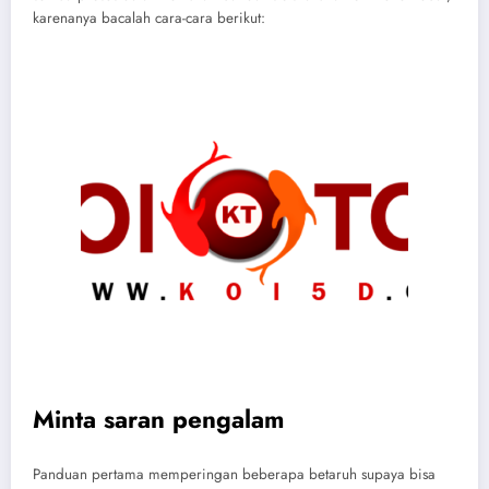
karenanya bacalah cara-cara berikut:
Minta saran pengalam
Panduan pertama memperingan beberapa betaruh supaya bisa