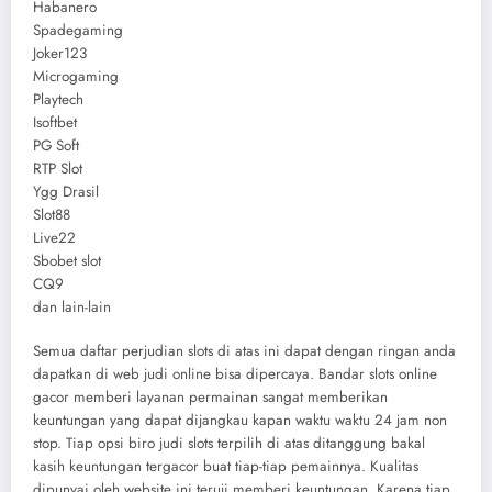
Habanero
Spadegaming
Joker123
Microgaming
Playtech
Isoftbet
PG Soft
RTP Slot
Ygg Drasil
Slot88
Live22
Sbobet slot
CQ9
dan lain-lain
Semua daftar perjudian slots di atas ini dapat dengan ringan anda
dapatkan di web judi online bisa dipercaya. Bandar slots online
gacor memberi layanan permainan sangat memberikan
keuntungan yang dapat dijangkau kapan waktu waktu 24 jam non
stop. Tiap opsi biro judi slots terpilih di atas ditanggung bakal
kasih keuntungan tergacor buat tiap-tiap pemainnya. Kualitas
dipunyai oleh website ini teruji memberi keuntungan. Karena tiap