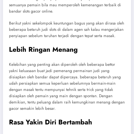
semuanya pemain bila mau memperoleh kemenangan terbaik di
bandar slots gacor online.
Berikut yakni sekelompok keuntungan bagus yang akan dirasa oleh
beberapa betaruh judi slots di dalam agen sah kalau mengerjakan
penyiapan sebelum taruhan terjadi dengan tepat serta masak.
Lebih Ringan Menang
Kelebihan yang penting akan diperoleh oleh beberapa bettor
yakni keluasaan buat jadi pemenang permainan judi yang
disiapkan oleh bandar dapat dipercaya. beberapa betaruh yang
udah persiapkan semua keperluan sebelumnya bermain-main
dengan masak tentu mempunyai tehnik serta trick yang tidak
disiapkan oleh pemain yang main dengan spontan. Dengan
demikian, tentu peluang dalam raih kemungkinan menang dengan
gacor semakin lebih besar.
Rasa Yakin Diri Bertambah