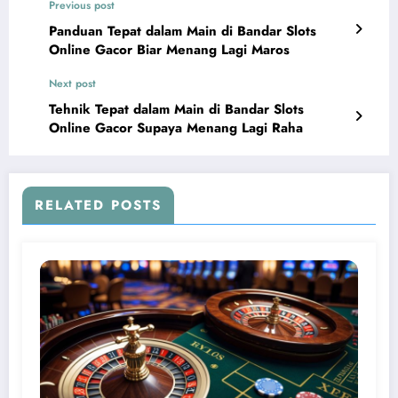
Previous post
Panduan Tepat dalam Main di Bandar Slots
Online Gacor Biar Menang Lagi Maros
Next post
Tehnik Tepat dalam Main di Bandar Slots
Online Gacor Supaya Menang Lagi Raha
RELATED POSTS