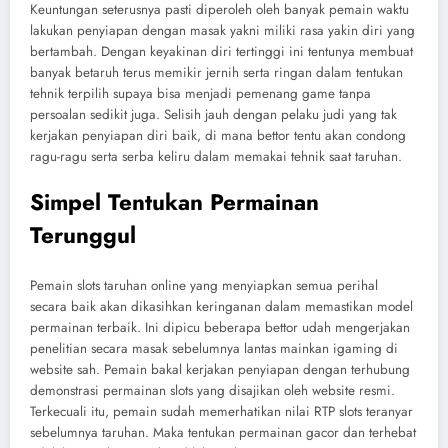
Keuntungan seterusnya pasti diperoleh oleh banyak pemain waktu
lakukan penyiapan dengan masak yakni miliki rasa yakin diri yang
bertambah. Dengan keyakinan diri tertinggi ini tentunya membuat
banyak betaruh terus memikir jernih serta ringan dalam tentukan
tehnik terpilih supaya bisa menjadi pemenang game tanpa
persoalan sedikit juga. Selisih jauh dengan pelaku judi yang tak
kerjakan penyiapan diri baik, di mana bettor tentu akan condong
ragu-ragu serta serba keliru dalam memakai tehnik saat taruhan.
Simpel Tentukan Permainan
Terunggul
Pemain slots taruhan online yang menyiapkan semua perihal
secara baik akan dikasihkan keringanan dalam memastikan model
permainan terbaik. Ini dipicu beberapa bettor udah mengerjakan
penelitian secara masak sebelumnya lantas mainkan igaming di
website sah. Pemain bakal kerjakan penyiapan dengan terhubung
demonstrasi permainan slots yang disajikan oleh website resmi.
Terkecuali itu, pemain sudah memerhatikan nilai RTP slots teranyar
sebelumnya taruhan. Maka tentukan permainan gacor dan terhebat