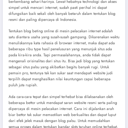
berkembang sehari-harinya. Lewat hebatnya technologi dan akses
simpel untuk mencari internet, sudah pasti perihal ini dapat
difungsikan baik sekali oleh banyak betaruh dalam tentukan blog
resmi dan paling dipercaya di Indonesia.
Tentukan blog beting online di mesin pelacakan internet adalah
satu diantara usaha yang susah-susah gampang. Dikarenakan waktu
menuliskannya kata rahasia di browser internet, maka dapat ada
beberapa ribu type hasil penelusuran yang menunjuk situs ada
pada kira-kira anda. Tapi permasalahannya, anda tidak dapat
mengenali orisinalitas dari situs itu. Bisa jadi blog yang tentukan
sebagai situs palsu yang akibatkan begitu banyak rugi. Untuk
pemain pro, tentunya tak kan sukar saat mendapati website judi
terpilih dapat menghasilkan nilai keuntungan capai beberapa
puluh juta rupiah.
Ada cara-cara tepat dan simpel terhebat bisa dilaksanakan oleh
beberapa bettor untuk mendapat saran website resmi serta paling
dipercaya di mesin pelacakan internet. Cara ini dijalankan arah
biar bettor tak sukar memastikan web berkualitas dan dapat luput
dari efek jelek masuk dengan blog palsu. Untuk memudahkan
semua proses dalam tentukan bandar slots taruhan online terhebat,