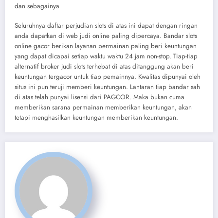
dan sebagainya
Seluruhnya daftar perjudian slots di atas ini dapat dengan ringan
anda dapatkan di web judi online paling dipercaya. Bandar slots
online gacor berikan layanan permainan paling beri keuntungan
yang dapat dicapai setiap waktu waktu 24 jam non-stop. Tiap-tiap
alternatif broker judi slots terhebat di atas ditanggung akan beri
keuntungan tergacor untuk tiap pemainnya. Kwalitas dipunyai oleh
situs ini pun teruji memberi keuntungan. Lantaran tiap bandar sah
di atas telah punyai lisensi dari PAGCOR. Maka bukan cuma
memberikan sarana permainan memberikan keuntungan, akan
tetapi menghasilkan keuntungan memberikan keuntungan.