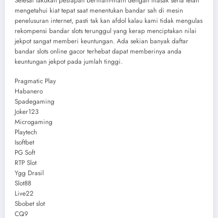
Selesai lakukan pesiapan bermain-main dengan masak serta telah
mengetahui kiat tepat saat menentukan bandar sah di mesin
penelusuran internet, pasti tak kan afdol kalau kami tidak mengulas
rekompensi bandar slots terunggul yang kerap menciptakan nilai
jekpot sangat memberi keuntungan. Ada sekian banyak daftar
bandar slots online gacor terhebat dapat memberinya anda
keuntungan jekpot pada jumlah tinggi.
Pragmatic Play
Habanero
Spadegaming
Joker123
Microgaming
Playtech
Isoftbet
PG Soft
RTP Slot
Ygg Drasil
Slot88
Live22
Sbobet slot
CQ9