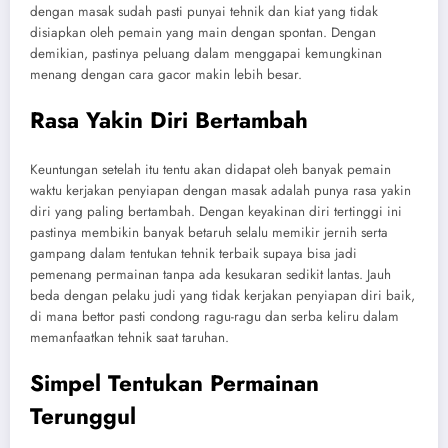
dengan masak sudah pasti punyai tehnik dan kiat yang tidak
disiapkan oleh pemain yang main dengan spontan. Dengan
demikian, pastinya peluang dalam menggapai kemungkinan
menang dengan cara gacor makin lebih besar.
Rasa Yakin Diri Bertambah
Keuntungan setelah itu tentu akan didapat oleh banyak pemain
waktu kerjakan penyiapan dengan masak adalah punya rasa yakin
diri yang paling bertambah. Dengan keyakinan diri tertinggi ini
pastinya membikin banyak betaruh selalu memikir jernih serta
gampang dalam tentukan tehnik terbaik supaya bisa jadi
pemenang permainan tanpa ada kesukaran sedikit lantas. Jauh
beda dengan pelaku judi yang tidak kerjakan penyiapan diri baik,
di mana bettor pasti condong ragu-ragu dan serba keliru dalam
memanfaatkan tehnik saat taruhan.
Simpel Tentukan Permainan
Terunggul