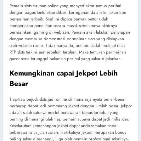
Pemain slots taruhan online yang menyediakan semua perihal
dengan bagus tentu akan diberi keringanan dalam tentukan tipe
permainan terbaik. Soal ini dipicu banyak bettor udah
mengerjakan penelitian secara masak sebelumnya akhirnya
permainkan igaming di web sah. Pemain akan lakukan penyiapan
dengan membuka demonstrasi permainan slots yang disiapkan
oleh website resmi. Tidak hanya itu, pemain sudah melihat nilai
RTP slots terkini saat sebelum taruhan. Maka tentukan permainan
gacor serta terunggul bukanlah perihal yang sukar dijalankan.
Kemungkinan capai Jekpot Lebih
Besar
Tiap-tiap pejudi slots judi online di mana saja nyata benar-benar
berharap dapat jadi pemenang jekpot dengan jumlah besar. Jekpot
adalah salah satunya model penawaran bonus terhebat yang
penting dimenangi oleh tiap pemain supaya dapat jadi miliarder.
Keseluruhan kemenangan jekpot dapat anda temukan capai
beberapa ratus juta rupiah. Hakikatnya jekpot merupakan bonus
paling sukar dimenangi, juga oleh pemain professional sekalinya.