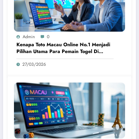
Admin
0
Kenapa Toto Macau Online No.1 Menjadi
Pilihan Utama Para Pemain Togel Di
Indonesia
27/03/2026