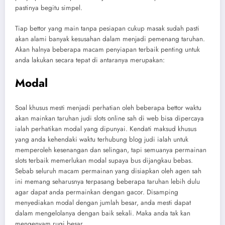
pastinya begitu simpel.
Tiap bettor yang main tanpa pesiapan cukup masak sudah pasti
akan alami banyak kesusahan dalam menjadi pemenang taruhan.
Akan halnya beberapa macam penyiapan terbaik penting untuk
anda lakukan secara tepat di antaranya merupakan:
Modal
Soal khusus mesti menjadi perhatian oleh beberapa bettor waktu
akan mainkan taruhan judi slots online sah di web bisa dipercaya
ialah perhatikan modal yang dipunyai. Kendati maksud khusus
yang anda kehendaki waktu terhubung blog judi ialah untuk
memperoleh kesenangan dan selingan, tapi semuanya permainan
slots terbaik memerlukan modal supaya bus dijangkau bebas.
Sebab seluruh macam permainan yang disiapkan oleh agen sah
ini memang seharusnya terpasang beberapa taruhan lebih dulu
agar dapat anda permainkan dengan gacor. Disamping
menyediakan modal dengan jumlah besar, anda mesti dapat
dalam mengelolanya dengan baik sekali. Maka anda tak kan
mengenyam rugi besar.