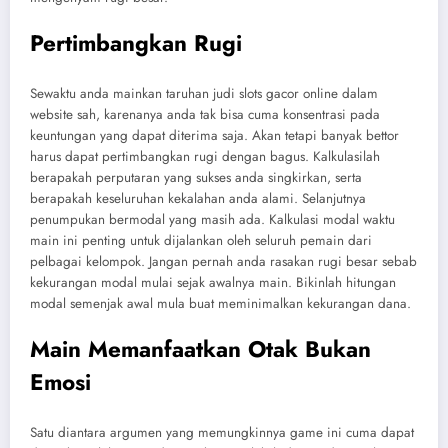
Pertimbangkan Rugi
Sewaktu anda mainkan taruhan judi slots gacor online dalam
website sah, karenanya anda tak bisa cuma konsentrasi pada
keuntungan yang dapat diterima saja. Akan tetapi banyak bettor
harus dapat pertimbangkan rugi dengan bagus. Kalkulasilah
berapakah perputaran yang sukses anda singkirkan, serta
berapakah keseluruhan kekalahan anda alami. Selanjutnya
penumpukan bermodal yang masih ada. Kalkulasi modal waktu
main ini penting untuk dijalankan oleh seluruh pemain dari
pelbagai kelompok. Jangan pernah anda rasakan rugi besar sebab
kekurangan modal mulai sejak awalnya main. Bikinlah hitungan
modal semenjak awal mula buat meminimalkan kekurangan dana.
Main Memanfaatkan Otak Bukan
Emosi
Satu diantara argumen yang memungkinnya game ini cuma dapat