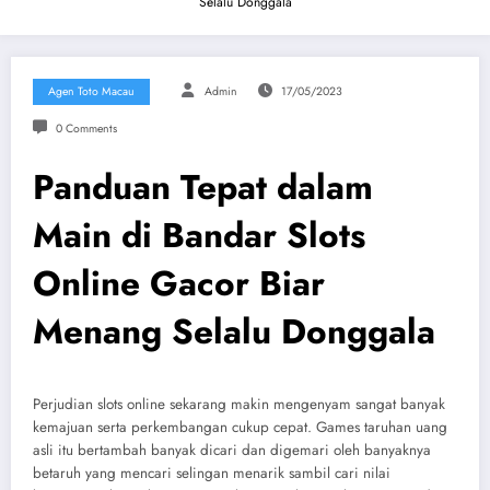
Selalu Donggala
Agen Toto Macau
Admin
17/05/2023
0 Comments
Panduan Tepat dalam
Main di Bandar Slots
Online Gacor Biar
Menang Selalu Donggala
Perjudian slots online sekarang makin mengenyam sangat banyak
kemajuan serta perkembangan cukup cepat. Games taruhan uang
asli itu bertambah banyak dicari dan digemari oleh banyaknya
betaruh yang mencari selingan menarik sambil cari nilai