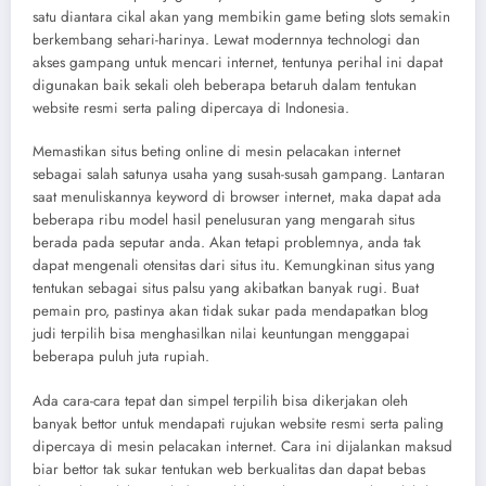
satu diantara cikal akan yang membikin game beting slots semakin
berkembang sehari-harinya. Lewat modernnya technologi dan
akses gampang untuk mencari internet, tentunya perihal ini dapat
digunakan baik sekali oleh beberapa betaruh dalam tentukan
website resmi serta paling dipercaya di Indonesia.
Memastikan situs beting online di mesin pelacakan internet
sebagai salah satunya usaha yang susah-susah gampang. Lantaran
saat menuliskannya keyword di browser internet, maka dapat ada
beberapa ribu model hasil penelusuran yang mengarah situs
berada pada seputar anda. Akan tetapi problemnya, anda tak
dapat mengenali otensitas dari situs itu. Kemungkinan situs yang
tentukan sebagai situs palsu yang akibatkan banyak rugi. Buat
pemain pro, pastinya akan tidak sukar pada mendapatkan blog
judi terpilih bisa menghasilkan nilai keuntungan menggapai
beberapa puluh juta rupiah.
Ada cara-cara tepat dan simpel terpilih bisa dikerjakan oleh
banyak bettor untuk mendapati rujukan website resmi serta paling
dipercaya di mesin pelacakan internet. Cara ini dijalankan maksud
biar bettor tak sukar tentukan web berkualitas dan dapat bebas