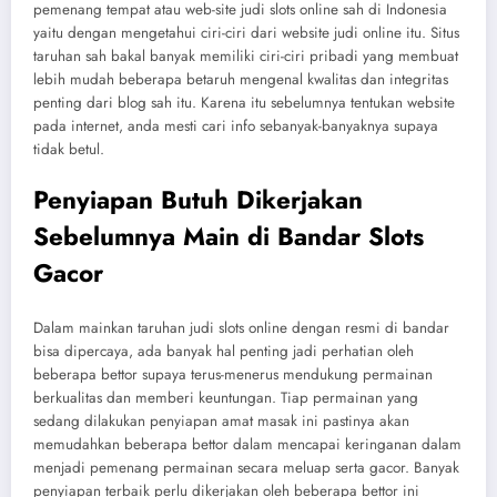
pemenang tempat atau web-site judi slots online sah di Indonesia
yaitu dengan mengetahui ciri-ciri dari website judi online itu. Situs
taruhan sah bakal banyak memiliki ciri-ciri pribadi yang membuat
lebih mudah beberapa betaruh mengenal kwalitas dan integritas
penting dari blog sah itu. Karena itu sebelumnya tentukan website
pada internet, anda mesti cari info sebanyak-banyaknya supaya
tidak betul.
Penyiapan Butuh Dikerjakan
Sebelumnya Main di Bandar Slots
Gacor
Dalam mainkan taruhan judi slots online dengan resmi di bandar
bisa dipercaya, ada banyak hal penting jadi perhatian oleh
beberapa bettor supaya terus-menerus mendukung permainan
berkualitas dan memberi keuntungan. Tiap permainan yang
sedang dilakukan penyiapan amat masak ini pastinya akan
memudahkan beberapa bettor dalam mencapai keringanan dalam
menjadi pemenang permainan secara meluap serta gacor. Banyak
penyiapan terbaik perlu dikerjakan oleh beberapa bettor ini