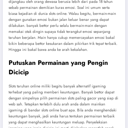
dijangkau oleh orang dewasa berusia lebih dari pada 18 tahun
sebab permainan demikian kuras emosi. Soal ini umum serta
biasa kejadian di dunia slots online. Walau begitu, bermain-main
dengan gunakan emosi bukan jalan keluar benar yang dapat
dilakukan. banyak bettor perlu selalu bermain-main dengan
memakai otak dingin supaya tidak terangkut emosi sepanjang
taruhan berjalan. Main hanya cukup memercayakan emosi bakal
bikin beberapa bettor kesukaran dalam pikirkan trik tepat terbaik.
Hingga ini bakal bawa anda ke arah kekalahan.
Putuskan Permainan yang Pengin
Dicicip
Slots taruhan online miliki begitu banyak alternatif igaming
terhebat yang paling memberi keuntungan. Banyak bettor dapat
dengan simpelnya pilih permainan slots paling gacor yang siap di
web sah. Tetapkan terlebih dulu arah anda dalam mainkan
igaming di bandar slots online buat apa. Bila anda menghendaki
keuntungan banyak, jadi anda harus tentukan permainan terbaik
yang dapat menghasilkan keuntungan meluap. Penyeleksian