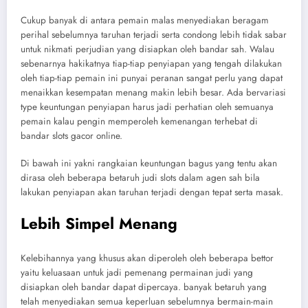
Cukup banyak di antara pemain malas menyediakan beragam
perihal sebelumnya taruhan terjadi serta condong lebih tidak sabar
untuk nikmati perjudian yang disiapkan oleh bandar sah. Walau
sebenarnya hakikatnya tiap-tiap penyiapan yang tengah dilakukan
oleh tiap-tiap pemain ini punyai peranan sangat perlu yang dapat
menaikkan kesempatan menang makin lebih besar. Ada bervariasi
type keuntungan penyiapan harus jadi perhatian oleh semuanya
pemain kalau pengin memperoleh kemenangan terhebat di
bandar slots gacor online.
Di bawah ini yakni rangkaian keuntungan bagus yang tentu akan
dirasa oleh beberapa betaruh judi slots dalam agen sah bila
lakukan penyiapan akan taruhan terjadi dengan tepat serta masak.
Lebih Simpel Menang
Kelebihannya yang khusus akan diperoleh oleh beberapa bettor
yaitu keluasaan untuk jadi pemenang permainan judi yang
disiapkan oleh bandar dapat dipercaya. banyak betaruh yang
telah menyediakan semua keperluan sebelumnya bermain-main