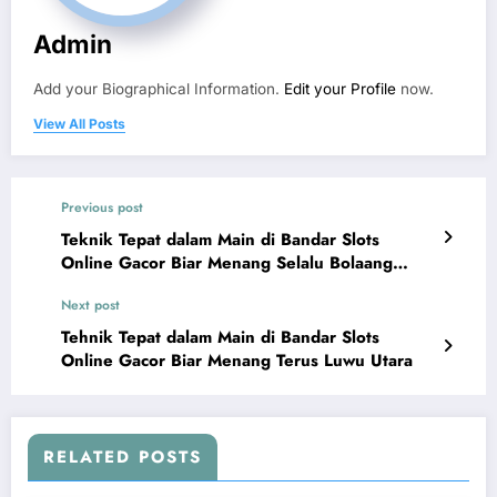
Admin
Add your Biographical Information.
Edit your Profile
now.
View All Posts
Previous post
Teknik Tepat dalam Main di Bandar Slots
Online Gacor Biar Menang Selalu Bolaang
Mongondow Timur
Next post
Tehnik Tepat dalam Main di Bandar Slots
Online Gacor Biar Menang Terus Luwu Utara
RELATED POSTS