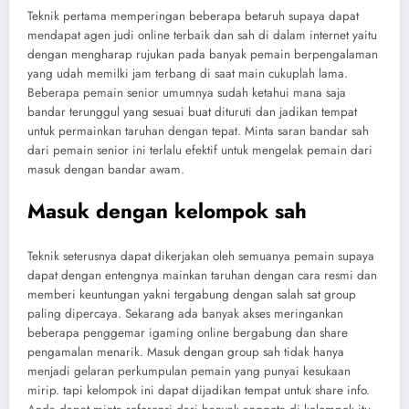
Teknik pertama memperingan beberapa betaruh supaya dapat
mendapat agen judi online terbaik dan sah di dalam internet yaitu
dengan mengharap rujukan pada banyak pemain berpengalaman
yang udah memilki jam terbang di saat main cukuplah lama.
Beberapa pemain senior umumnya sudah ketahui mana saja
bandar terunggul yang sesuai buat dituruti dan jadikan tempat
untuk permainkan taruhan dengan tepat. Minta saran bandar sah
dari pemain senior ini terlalu efektif untuk mengelak pemain dari
masuk dengan bandar awam.
Masuk dengan kelompok sah
Teknik seterusnya dapat dikerjakan oleh semuanya pemain supaya
dapat dengan entengnya mainkan taruhan dengan cara resmi dan
memberi keuntungan yakni tergabung dengan salah sat group
paling dipercaya. Sekarang ada banyak akses meringankan
beberapa penggemar igaming online bergabung dan share
pengamalan menarik. Masuk dengan group sah tidak hanya
menjadi gelaran perkumpulan pemain yang punyai kesukaan
mirip. tapi kelompok ini dapat dijadikan tempat untuk share info.