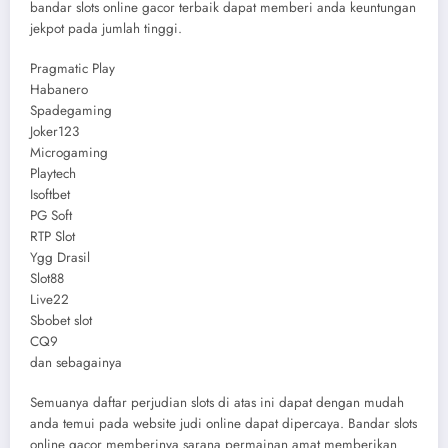
bandar slots online gacor terbaik dapat memberi anda keuntungan
jekpot pada jumlah tinggi.
Pragmatic Play
Habanero
Spadegaming
Joker123
Microgaming
Playtech
Isoftbet
PG Soft
RTP Slot
Ygg Drasil
Slot88
Live22
Sbobet slot
CQ9
dan sebagainya
Semuanya daftar perjudian slots di atas ini dapat dengan mudah
anda temui pada website judi online dapat dipercaya. Bandar slots
online gacor memberinya sarana permainan amat memberikan