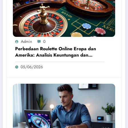
Admin
0
Perbedaan Roulette Online Eropa dan
Amerika: Analisis Keuntungan dan
Kerugian
05/06/2026