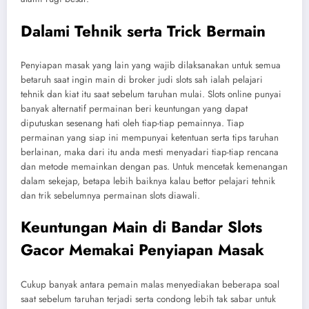
Dalami Tehnik serta Trick Bermain
Penyiapan masak yang lain yang wajib dilaksanakan untuk semua
betaruh saat ingin main di broker judi slots sah ialah pelajari
tehnik dan kiat itu saat sebelum taruhan mulai. Slots online punyai
banyak alternatif permainan beri keuntungan yang dapat
diputuskan sesenang hati oleh tiap-tiap pemainnya. Tiap
permainan yang siap ini mempunyai ketentuan serta tips taruhan
berlainan, maka dari itu anda mesti menyadari tiap-tiap rencana
dan metode memainkan dengan pas. Untuk mencetak kemenangan
dalam sekejap, betapa lebih baiknya kalau bettor pelajari tehnik
dan trik sebelumnya permainan slots diawali.
Keuntungan Main di Bandar Slots
Gacor Memakai Penyiapan Masak
Cukup banyak antara pemain malas menyediakan beberapa soal
saat sebelum taruhan terjadi serta condong lebih tak sabar untuk