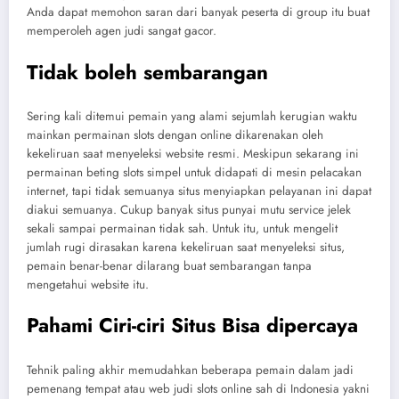
Anda dapat memohon saran dari banyak peserta di group itu buat
memperoleh agen judi sangat gacor.
Tidak boleh sembarangan
Sering kali ditemui pemain yang alami sejumlah kerugian waktu
mainkan permainan slots dengan online dikarenakan oleh
kekeliruan saat menyeleksi website resmi. Meskipun sekarang ini
permainan beting slots simpel untuk didapati di mesin pelacakan
internet, tapi tidak semuanya situs menyiapkan pelayanan ini dapat
diakui semuanya. Cukup banyak situs punyai mutu service jelek
sekali sampai permainan tidak sah. Untuk itu, untuk mengelit
jumlah rugi dirasakan karena kekeliruan saat menyeleksi situs,
pemain benar-benar dilarang buat sembarangan tanpa
mengetahui website itu.
Pahami Ciri-ciri Situs Bisa dipercaya
Tehnik paling akhir memudahkan beberapa pemain dalam jadi
pemenang tempat atau web judi slots online sah di Indonesia yakni