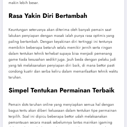
makin lebih besar.
Rasa Yakin Diri Bertambah
Keuntungan seterusnya akan diterima oleh banyak pemain saat
lakukan penyiapan dengan masak ialah punya rasa optimis yang
paling bertambah. Dengan keyakinan diri tertinggi ini tentunya
membikin beberapa betaruh selalu memikir jernih serta ringan
dalam tentukan tehnik terhebat supaya bisa menjadi pemenang
game tiada kesusahan sedikit juga. Jauh beda dengan pelaku judi
yang tak melaksanakan penyiapan diri baik, di mana bettor pasti
condong kuatir dan serba keliru dalam memanfaatkan tehnik waktu
taruhan.
Simpel Tentukan Permainan Terbaik
Pemain slots taruhan online yang menyiapkan semua hal dengan
bagus tentu akan diberi keluasaan dalam tentukan tipe permainan
terpilih. Soal ini dipicu beberapa bettor udah melaksanakan
pemantauan secara masak sebelumnya lantas mainkan igaming