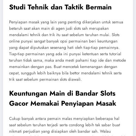
Studi Tehnik dan Taktik Bermain
Penyiapan masak yang lain yang penting dikerjakan untuk semua
betaruh saat akan main di agen judi slots sah merupakan
mendalami tehnik dan trik itu saat sebelum taruhan mulai. Slots
online punyai sangat banyak opsi permainan beri keuntungan
yang dapat diputuskan sesenang hati oleh tiap-tiap pemainnya.
Tiap-tiap permainan yang ada ini punyai ketentuan serta tutorial
taruhan tidak sama, maka anda mesti pahami tiap ide dan metode
memainkan dengan pas. Buat mencetak kemenangan dengan
cepat, sungguh lebih baiknya bila bettor mendalami tehnik serta
trik saat sebelum permainan slots diawali.
Keuntungan Main di Bandar Slots
Gacor Memakai Penyiapan Masak
Cukup banyak antara pemain malas menyiapkan beberapa hal
saat sebelum taruhan terjadi serta condong lebih tak sabar buat
nikmati perjudian yang disiapkan oleh bandar sah. Walau