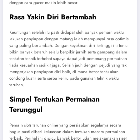
dengan cara gacor makin lebih besar.
Rasa Yakin Diri Bertambah
Keuntungan setelah itu pasti didapat oleh banyak pemain waktu
lakukan penyiapan dengan matang ialah mempunyai rasa optimis
yang paling bertambah. Dengan keyakinan diri tertinggi ini tentu
bikin banyak betaruh selalu berpikir jernih serta gampang dalam
tentukan tehnik terhebat supaya dapat jadi pemenang permainan
tiada kesusahan sedikit juga. Selisih jauh dengan pejudi yang tak
mengerjakan penyiapan diri baik, di mana bettor tentu akan
condong kuatir serta serba keliru pada gunakan tehnik waktu
taruhan.
Simpel Tentukan Permainan
Terunggul
Pemain slots taruhan online yang persiapkan segalanya secara
bagus pasti diberi keluasaan dalam tentukan macam permainan
terbaik. Perihal ini dipicu banyak bettor udah melaksanakan riset