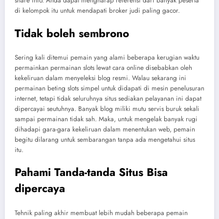
share info. Anda dapat mengharap referensi dari banyak peserta
di kelompok itu untuk mendapati broker judi paling gacor.
Tidak boleh sembrono
Sering kali ditemui pemain yang alami beberapa kerugian waktu
permainkan permainan slots lewat cara online disebabkan oleh
kekeliruan dalam menyeleksi blog resmi. Walau sekarang ini
permainan beting slots simpel untuk didapati di mesin penelusuran
internet, tetapi tidak seluruhnya situs sediakan pelayanan ini dapat
dipercayai seutuhnya. Banyak blog miliki mutu servis buruk sekali
sampai permainan tidak sah. Maka, untuk mengelak banyak rugi
dihadapi gara-gara kekeliruan dalam menentukan web, pemain
begitu dilarang untuk sembarangan tanpa ada mengetahui situs
itu.
Pahami Tanda-tanda Situs Bisa
dipercaya
Tehnik paling akhir membuat lebih mudah beberapa pemain