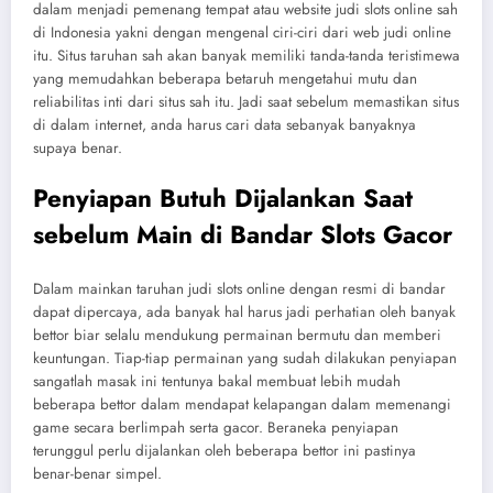
dalam menjadi pemenang tempat atau website judi slots online sah
di Indonesia yakni dengan mengenal ciri-ciri dari web judi online
itu. Situs taruhan sah akan banyak memiliki tanda-tanda teristimewa
yang memudahkan beberapa betaruh mengetahui mutu dan
reliabilitas inti dari situs sah itu. Jadi saat sebelum memastikan situs
di dalam internet, anda harus cari data sebanyak banyaknya
supaya benar.
Penyiapan Butuh Dijalankan Saat
sebelum Main di Bandar Slots Gacor
Dalam mainkan taruhan judi slots online dengan resmi di bandar
dapat dipercaya, ada banyak hal harus jadi perhatian oleh banyak
bettor biar selalu mendukung permainan bermutu dan memberi
keuntungan. Tiap-tiap permainan yang sudah dilakukan penyiapan
sangatlah masak ini tentunya bakal membuat lebih mudah
beberapa bettor dalam mendapat kelapangan dalam memenangi
game secara berlimpah serta gacor. Beraneka penyiapan
terunggul perlu dijalankan oleh beberapa bettor ini pastinya
benar-benar simpel.