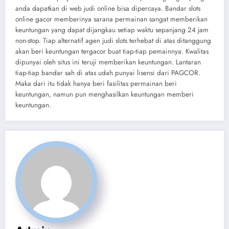
anda dapatkan di web judi online bisa dipercaya. Bandar slots
online gacor memberinya sarana permainan sangat memberikan
keuntungan yang dapat dijangkau setiap waktu sepanjang 24 jam
non-stop. Tiap alternatif agen judi slots terhebat di atas ditanggung
akan beri keuntungan tergacor buat tiap-tiap pemainnya. Kwalitas
dipunyai oleh situs ini teruji memberikan keuntungan. Lantaran
tiap-tiap bandar sah di atas udah punyai lisensi dari PAGCOR.
Maka dari itu tidak hanya beri fasilitas permainan beri
keuntungan, namun pun menghasilkan keuntungan memberi
keuntungan.