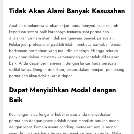
Tidak Akan Alami Banyak Kesusahan
Apabila sebelumnya taruhan terjadi anda menyediakan seluruh
keperluan secara baik karenanya tentunya saat permainan
dijalankan pemain akan tidak mengenyam banyak persoalan.
Pelaku judi professional pastilah telah membaca banyak infomasi
berkenaan permainan yang mau dinikmatinya. Hingga seluruh
penyiapan dalam mencetak kemenangan gacor telah dikerjakan
baik. Anda dapat bermain-main dengan lancar tiada persoalan
sedikit lantas. Dengan demikian, proses dalam menjadi pemenang
permainan akan tidak sukar didapat.
Dapat Menyisihkan Modal dengan
Baik
Keuntungan atau fungsi terhebat selesai anda menyediakan
permainan dengan gacor adalah dapat mendistribusikan modal
dengan tepat. Pemain awam condong memakan semua modal
yang dipunyainya tiada tersisa semenjak permainan mulai. Maka