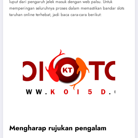
luput dari pengaruh jelek masuk dengan web palsu. Untuk
memperingan seluruhnya proses dalam memastikan bandar slots
taruhan online terhebat, jadi baca cara-cara berikut:
Mengharap rujukan pengalam