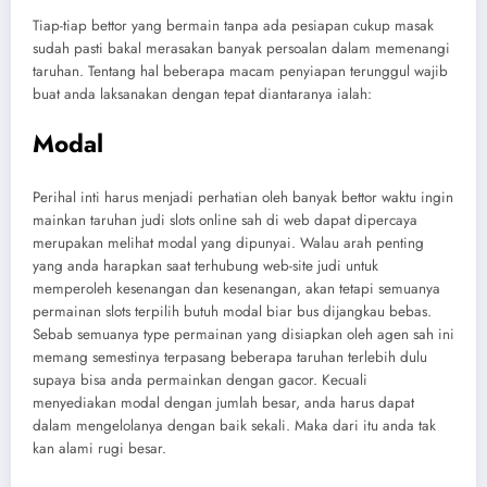
Tiap-tiap bettor yang bermain tanpa ada pesiapan cukup masak
sudah pasti bakal merasakan banyak persoalan dalam memenangi
taruhan. Tentang hal beberapa macam penyiapan terunggul wajib
buat anda laksanakan dengan tepat diantaranya ialah:
Modal
Perihal inti harus menjadi perhatian oleh banyak bettor waktu ingin
mainkan taruhan judi slots online sah di web dapat dipercaya
merupakan melihat modal yang dipunyai. Walau arah penting
yang anda harapkan saat terhubung web-site judi untuk
memperoleh kesenangan dan kesenangan, akan tetapi semuanya
permainan slots terpilih butuh modal biar bus dijangkau bebas.
Sebab semuanya type permainan yang disiapkan oleh agen sah ini
memang semestinya terpasang beberapa taruhan terlebih dulu
supaya bisa anda permainkan dengan gacor. Kecuali
menyediakan modal dengan jumlah besar, anda harus dapat
dalam mengelolanya dengan baik sekali. Maka dari itu anda tak
kan alami rugi besar.