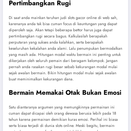
Pertimbangkan Rugi
Di saat anda mainkan taruhan judi slots gacor online di web sah,
karenanya anda tak bisa cuman focus di keuntungan yang dapat
diperoleh saja. Akan tetapi beberapa bettor harus juga dapat
pertimbangkan rugi secara bagus. Kalkulasilah berapakah
perputaran yang sukses anda kalahkan, serta berapakah
keseluruhan kekalahan anda alami. Lalu penumpukan bermodalkan
yang masih ada. Hitungan modal waktu bermain ini penting untuk
dikerjakan oleh seluruh pemain dari beragam kelompok. Jangan
pernah anda rasakan rugi besar sebab kekurangan modal mulai
sejak awalan bermain. Bikin hitungan modal mulai sejak awalan
buat meminimalkan kekurangan dana.
Bermain Memakai Otak Bukan Emosi
Satu diantaranya argumen yang memungkinnya permainan ini
cuman dapat dicapai oleh orang dewasa berusia lebih pada 18
tahun karena permainan demikian kuras emosi. Perihal ini biasa
serta biasa terjadi di dunia slots online. Meski begitu, bermain-