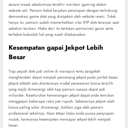
secara masak sebelumnya terakhir mainkan igaming dalam
website sah. Pemain bakal kerjakan penyiapan dengan terhubung
demonstrasi game slots yang disiapkan oleh website resmi. Tidak
hanya itu, pemain sudah memerhatikan nilai RTP slots teranyar saat
sebelum taruhan. Maka dari itu tentukan permainan gacor serta
terhebat bukanlah hal yang susah dilaksanakan.
Kesempatan gapai Jekpot Lebih
Besar
Tiap pejudi slots judi online di manapun tentu sangatlah
menghendaki dapat menjadi pemenang jekpot pada jumlah besar.
Jekpot adalah satu diantaranya model penawaran bonus terpilih
yang wajib dimenangi oleh tiap pemain supaya dapat jadi
miliarder. Keseluruhan kemenangan jekpot dapat anda temukan
menggapai beberapa ratus juta rupiah. Sebenarnya jekpot ialah
bonus paling sukar dimenangi, bahkan juga oleh pemain
professional sekalinya. Akan tetapi kalau anda punya penyiapan
masak, karenanya kesempatan mencapai jekpot lebih menjadi
besar.