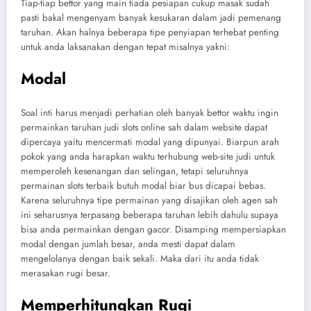
Tiap-tiap bettor yang main tiada pesiapan cukup masak sudah
pasti bakal mengenyam banyak kesukaran dalam jadi pemenang
taruhan. Akan halnya beberapa tipe penyiapan terhebat penting
untuk anda laksanakan dengan tepat misalnya yakni:
Modal
Soal inti harus menjadi perhatian oleh banyak bettor waktu ingin
permainkan taruhan judi slots online sah dalam website dapat
dipercaya yaitu mencermati modal yang dipunyai. Biarpun arah
pokok yang anda harapkan waktu terhubung web-site judi untuk
memperoleh kesenangan dan selingan, tetapi seluruhnya
permainan slots terbaik butuh modal biar bus dicapai bebas.
Karena seluruhnya tipe permainan yang disajikan oleh agen sah
ini seharusnya terpasang beberapa taruhan lebih dahulu supaya
bisa anda permainkan dengan gacor. Disamping mempersiapkan
modal dengan jumlah besar, anda mesti dapat dalam
mengelolanya dengan baik sekali. Maka dari itu anda tidak
merasakan rugi besar.
Memperhitungkan Rugi