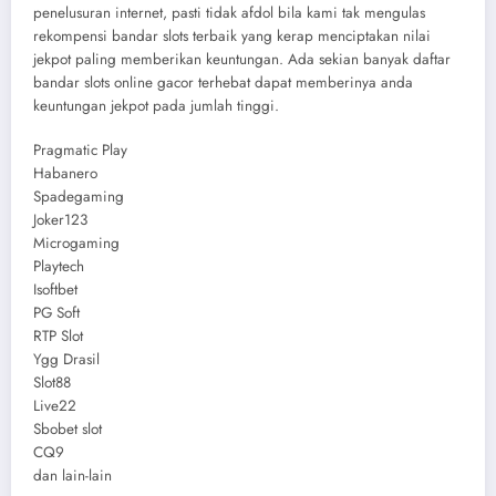
penelusuran internet, pasti tidak afdol bila kami tak mengulas
rekompensi bandar slots terbaik yang kerap menciptakan nilai
jekpot paling memberikan keuntungan. Ada sekian banyak daftar
bandar slots online gacor terhebat dapat memberinya anda
keuntungan jekpot pada jumlah tinggi.
Pragmatic Play
Habanero
Spadegaming
Joker123
Microgaming
Playtech
Isoftbet
PG Soft
RTP Slot
Ygg Drasil
Slot88
Live22
Sbobet slot
CQ9
dan lain-lain