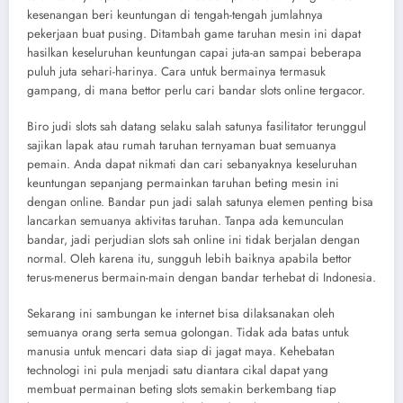
kesenangan beri keuntungan di tengah-tengah jumlahnya
pekerjaan buat pusing. Ditambah game taruhan mesin ini dapat
hasilkan keseluruhan keuntungan capai juta-an sampai beberapa
puluh juta sehari-harinya. Cara untuk bermainya termasuk
gampang, di mana bettor perlu cari bandar slots online tergacor.
Biro judi slots sah datang selaku salah satunya fasilitator terunggul
sajikan lapak atau rumah taruhan ternyaman buat semuanya
pemain. Anda dapat nikmati dan cari sebanyaknya keseluruhan
keuntungan sepanjang permainkan taruhan beting mesin ini
dengan online. Bandar pun jadi salah satunya elemen penting bisa
lancarkan semuanya aktivitas taruhan. Tanpa ada kemunculan
bandar, jadi perjudian slots sah online ini tidak berjalan dengan
normal. Oleh karena itu, sungguh lebih baiknya apabila bettor
terus-menerus bermain-main dengan bandar terhebat di Indonesia.
Sekarang ini sambungan ke internet bisa dilaksanakan oleh
semuanya orang serta semua golongan. Tidak ada batas untuk
manusia untuk mencari data siap di jagat maya. Kehebatan
technologi ini pula menjadi satu diantara cikal dapat yang
membuat permainan beting slots semakin berkembang tiap