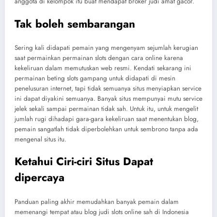
anggota di kelompok itu buat mendapat broker judi amat gacor.
Tak boleh sembarangan
Sering kali didapati pemain yang mengenyam sejumlah kerugian
saat permainkan permainan slots dengan cara online karena
kekeliruan dalam memutuskan web resmi. Kendati sekarang ini
permainan beting slots gampang untuk didapati di mesin
penelusuran internet, tapi tidak semuanya situs menyiapkan service
ini dapat diyakini semuanya. Banyak situs mempunyai mutu service
jelek sekali sampai permainan tidak sah. Untuk itu, untuk mengelit
jumlah rugi dihadapi gara-gara kekeliruan saat menentukan blog,
pemain sangatlah tidak diperbolehkan untuk sembrono tanpa ada
mengenal situs itu.
Ketahui Ciri-ciri Situs Dapat
dipercaya
Panduan paling akhir memudahkan banyak pemain dalam
memenangi tempat atau blog judi slots online sah di Indonesia