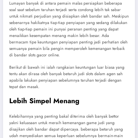
Lumayan banyak di antara pemain malas persiapkan beberapa
soal saat sebelum taruhan terjadi serta condong lebih tak sabar
untuk nikmati perjudian yang disiapkan oleh bandar sah. Meskipun
sebenarnya hakikatnya tiap-tiap penyiapan yang sedang dilakukan
oleh tiap-tiap pemain ini punyai peranan penting yang dapat
menaikkan kesempatan menang makin lebih besar. Ada
bermacam tipe keuntungan penyiapan penting jadi perhatian oleh
semuanya pemain bila pengin memperoleh kemenangan terbaik
di bandar slots gacor online.
Berikut di bawah ini ialah rangkaian keuntungan luar biasa yang
tentu akan dirasa oleh banyak betaruh judi slots dalam agen sah
apabila lakukan penyiapan sebelumnya taruhan terjadi dengan
tepat dan masak.
Lebih Simpel Menang
Kelebihannya yang penting bakal diterima oleh banyak bettor
yakni keluasaan untuk meraih kemenangan game judi yang
disajikan oleh bandar dapat dipercaya. beberapa betaruh yang
udah menyediakan semua keperluan sebelumnya bermain-main