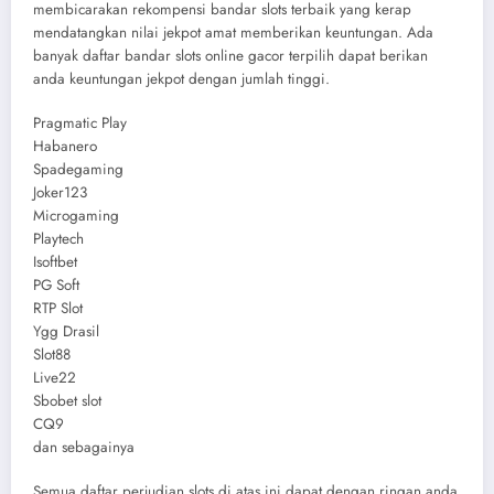
membicarakan rekompensi bandar slots terbaik yang kerap
mendatangkan nilai jekpot amat memberikan keuntungan. Ada
banyak daftar bandar slots online gacor terpilih dapat berikan
anda keuntungan jekpot dengan jumlah tinggi.
Pragmatic Play
Habanero
Spadegaming
Joker123
Microgaming
Playtech
Isoftbet
PG Soft
RTP Slot
Ygg Drasil
Slot88
Live22
Sbobet slot
CQ9
dan sebagainya
Semua daftar perjudian slots di atas ini dapat dengan ringan anda