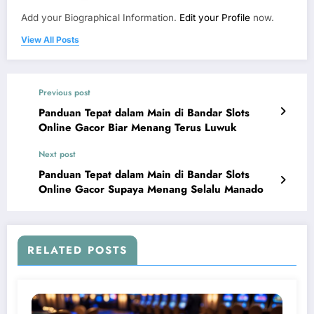
Add your Biographical Information.
Edit your Profile
now.
View All Posts
Previous post
Panduan Tepat dalam Main di Bandar Slots
Online Gacor Biar Menang Terus Luwuk
Next post
Panduan Tepat dalam Main di Bandar Slots
Online Gacor Supaya Menang Selalu Manado
RELATED POSTS