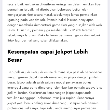
secara baik tentu akan dikasihkan keringanan dalam tentukan tipe
permainan terbaik. Ini disebabkan beberapa bettor telah
mengerjakan riset secara masak sebelumnya lantas permainkan
igaming pada website sah. Pemain bakal lakukan penyiapan
dengan membuka demonstrasi game slots yang disajikan oleh web
resmi. Diluar itu, pemain juga melihat nilai RTP slots teranyar
sebelumnya taruhan. Maka tentukan permainan gacor dan terbaik
tidak lagi perihal yang sukar dilaksanakan.
Kesempatan capai Jekpot Lebih
Besar
Tiap pelaku judi slots judi online di mana saja pastilah benar-benar
menginginkan dapat meraih kemenangan jekpot dengan jumlah
besar. Jekpot adalah salah satunya model penawaran bonus
terunggul yang perlu dimenangi oleh tiap-tiap pemain supaya bisa
jadi miliarder. Keseluruhan kemenangan jekpot dapat anda
temukan menggapai beberapa ratus juta rupiah. Sebenarnya
jekpot yaitu bonus paling sukar dimenangi, sampai oleh pemain
professional sekalinya. Tapi kalau anda mempunyai penyiapan