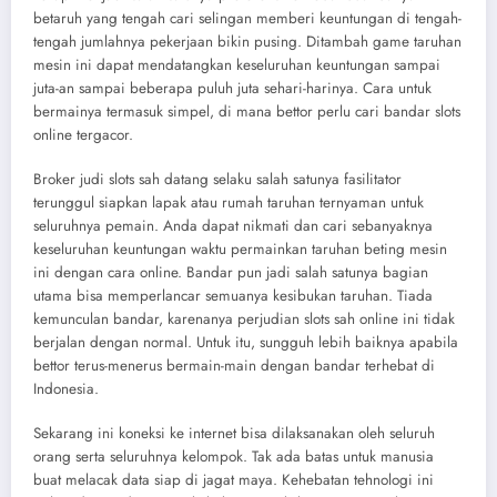
betaruh yang tengah cari selingan memberi keuntungan di tengah-
tengah jumlahnya pekerjaan bikin pusing. Ditambah game taruhan
mesin ini dapat mendatangkan keseluruhan keuntungan sampai
juta-an sampai beberapa puluh juta sehari-harinya. Cara untuk
bermainya termasuk simpel, di mana bettor perlu cari bandar slots
online tergacor.
Broker judi slots sah datang selaku salah satunya fasilitator
terunggul siapkan lapak atau rumah taruhan ternyaman untuk
seluruhnya pemain. Anda dapat nikmati dan cari sebanyaknya
keseluruhan keuntungan waktu permainkan taruhan beting mesin
ini dengan cara online. Bandar pun jadi salah satunya bagian
utama bisa memperlancar semuanya kesibukan taruhan. Tiada
kemunculan bandar, karenanya perjudian slots sah online ini tidak
berjalan dengan normal. Untuk itu, sungguh lebih baiknya apabila
bettor terus-menerus bermain-main dengan bandar terhebat di
Indonesia.
Sekarang ini koneksi ke internet bisa dilaksanakan oleh seluruh
orang serta seluruhnya kelompok. Tak ada batas untuk manusia
buat melacak data siap di jagat maya. Kehebatan tehnologi ini