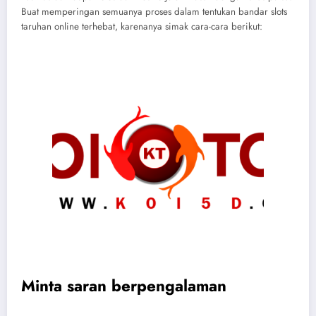
Buat memperingan semuanya proses dalam tentukan bandar slots
taruhan online terhebat, karenanya simak cara-cara berikut:
Minta saran berpengalaman