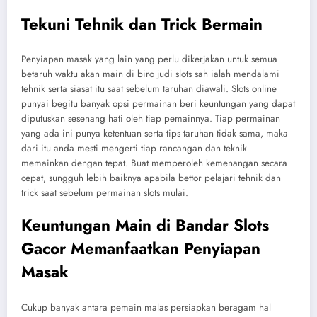
Tekuni Tehnik dan Trick Bermain
Penyiapan masak yang lain yang perlu dikerjakan untuk semua
betaruh waktu akan main di biro judi slots sah ialah mendalami
tehnik serta siasat itu saat sebelum taruhan diawali. Slots online
punyai begitu banyak opsi permainan beri keuntungan yang dapat
diputuskan sesenang hati oleh tiap pemainnya. Tiap permainan
yang ada ini punya ketentuan serta tips taruhan tidak sama, maka
dari itu anda mesti mengerti tiap rancangan dan teknik
memainkan dengan tepat. Buat memperoleh kemenangan secara
cepat, sungguh lebih baiknya apabila bettor pelajari tehnik dan
trick saat sebelum permainan slots mulai.
Keuntungan Main di Bandar Slots
Gacor Memanfaatkan Penyiapan
Masak
Cukup banyak antara pemain malas persiapkan beragam hal