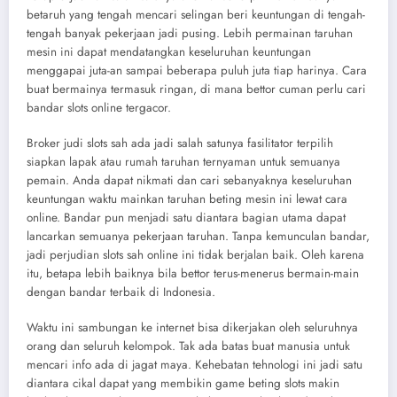
betaruh yang tengah mencari selingan beri keuntungan di tengah-
tengah banyak pekerjaan jadi pusing. Lebih permainan taruhan
mesin ini dapat mendatangkan keseluruhan keuntungan
menggapai juta-an sampai beberapa puluh juta tiap harinya. Cara
buat bermainya termasuk ringan, di mana bettor cuman perlu cari
bandar slots online tergacor.
Broker judi slots sah ada jadi salah satunya fasilitator terpilih
siapkan lapak atau rumah taruhan ternyaman untuk semuanya
pemain. Anda dapat nikmati dan cari sebanyaknya keseluruhan
keuntungan waktu mainkan taruhan beting mesin ini lewat cara
online. Bandar pun menjadi satu diantara bagian utama dapat
lancarkan semuanya pekerjaan taruhan. Tanpa kemunculan bandar,
jadi perjudian slots sah online ini tidak berjalan baik. Oleh karena
itu, betapa lebih baiknya bila bettor terus-menerus bermain-main
dengan bandar terbaik di Indonesia.
Waktu ini sambungan ke internet bisa dikerjakan oleh seluruhnya
orang dan seluruh kelompok. Tak ada batas buat manusia untuk
mencari info ada di jagat maya. Kehebatan tehnologi ini jadi satu
diantara cikal dapat yang membikin game beting slots makin