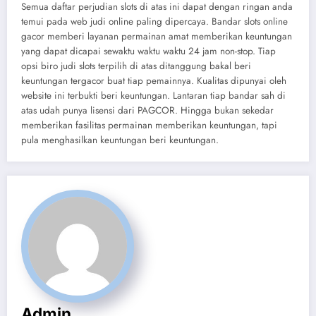
Semua daftar perjudian slots di atas ini dapat dengan ringan anda
temui pada web judi online paling dipercaya. Bandar slots online
gacor memberi layanan permainan amat memberikan keuntungan
yang dapat dicapai sewaktu waktu waktu 24 jam non-stop. Tiap
opsi biro judi slots terpilih di atas ditanggung bakal beri
keuntungan tergacor buat tiap pemainnya. Kualitas dipunyai oleh
website ini terbukti beri keuntungan. Lantaran tiap bandar sah di
atas udah punya lisensi dari PAGCOR. Hingga bukan sekedar
memberikan fasilitas permainan memberikan keuntungan, tapi
pula menghasilkan keuntungan beri keuntungan.
Admin