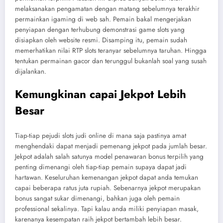
melaksanakan pengamatan dengan matang sebelumnya terakhir
permainkan igaming di web sah. Pemain bakal mengerjakan
penyiapan dengan terhubung demonstrasi game slots yang
disiapkan oleh website resmi. Disamping itu, pemain sudah
memerhatikan nilai RTP slots teranyar sebelumnya taruhan. Hingga
tentukan permainan gacor dan terunggul bukanlah soal yang susah
dijalankan.
Kemungkinan capai Jekpot Lebih
Besar
Tiap-tiap pejudi slots judi online di mana saja pastinya amat
menghendaki dapat menjadi pemenang jekpot pada jumlah besar.
Jekpot adalah salah satunya model penawaran bonus terpilih yang
penting dimenangi oleh tiap-tiap pemain supaya dapat jadi
hartawan. Keseluruhan kemenangan jekpot dapat anda temukan
capai beberapa ratus juta rupiah. Sebenarnya jekpot merupakan
bonus sangat sukar dimenangi, bahkan juga oleh pemain
professional sekalinya. Tapi kalau anda miliki penyiapan masak,
karenanya kesempatan raih jekpot bertambah lebih besar.