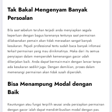
Tak Bakal Mengenyam Banyak
Persoalan
Bila saat sebelum taruhan terjadi anda menyiapkan segala
keperluan dengan bagus karenanya tentunya saat permainan
dilaksanakan pemain akan tidak merasakan sangat banyak
kesukaran. Pejudi professional tentu sudah baca banyak infomasi
terkait permainan yang mau dinikmatinya. Maka dari itu semua
penyiapan dalam memperoleh kemenangan gacor udah
dikerjakan baik. Anda dapat bermain-main dengan lancar tanpa
ada kesukaran sedikit juga. Dengan demikian, proses dalam
memenangi permainan akan tidak susah diperoleh.
Bisa Menampung Modal dengan
Baik
Keuntungan atau fungsi terpilih seusai anda persiapkan permainan
dengan gacor ialah dapat mendistribusikan modal dengan pas.