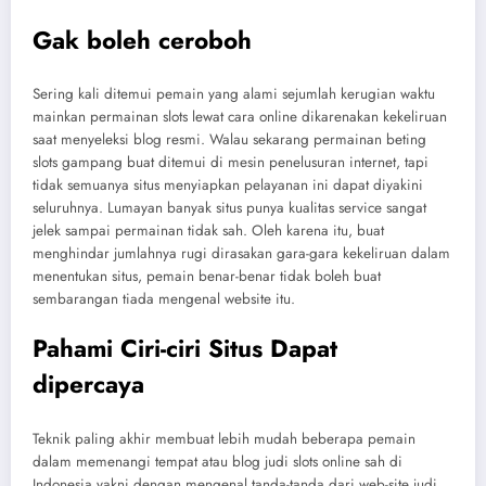
Gak boleh ceroboh
Sering kali ditemui pemain yang alami sejumlah kerugian waktu
mainkan permainan slots lewat cara online dikarenakan kekeliruan
saat menyeleksi blog resmi. Walau sekarang permainan beting
slots gampang buat ditemui di mesin penelusuran internet, tapi
tidak semuanya situs menyiapkan pelayanan ini dapat diyakini
seluruhnya. Lumayan banyak situs punya kualitas service sangat
jelek sampai permainan tidak sah. Oleh karena itu, buat
menghindar jumlahnya rugi dirasakan gara-gara kekeliruan dalam
menentukan situs, pemain benar-benar tidak boleh buat
sembarangan tiada mengenal website itu.
Pahami Ciri-ciri Situs Dapat
dipercaya
Teknik paling akhir membuat lebih mudah beberapa pemain
dalam memenangi tempat atau blog judi slots online sah di
Indonesia yakni dengan mengenal tanda-tanda dari web-site judi