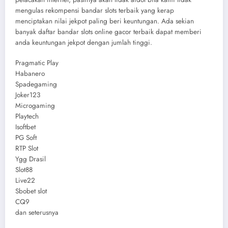
mengulas rekompensi bandar slots terbaik yang kerap
menciptakan nilai jekpot paling beri keuntungan. Ada sekian
banyak daftar bandar slots online gacor terbaik dapat memberi
anda keuntungan jekpot dengan jumlah tinggi.
Pragmatic Play
Habanero
Spadegaming
Joker123
Microgaming
Playtech
Isoftbet
PG Soft
RTP Slot
Ygg Drasil
Slot88
Live22
Sbobet slot
CQ9
dan seterusnya