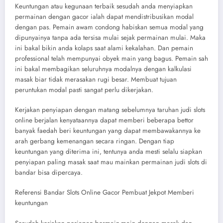
Keuntungan atau kegunaan terbaik sesudah anda menyiapkan
permainan dengan gacor ialah dapat mendistribusikan modal
dengan pas. Pemain awam condong habiskan semua modal yang
dipunyainya tanpa ada tersisa mulai sejak permainan mulai. Maka
ini bakal bikin anda kolaps saat alami kekalahan. Dan pemain
professional telah mempunyai obyek main yang bagus. Pemain sah
ini bakal membagikan seluruhnya modalnya dengan kalkulasi
masak biar tidak merasakan rugi besar. Membuat tujuan
peruntukan modal pasti sangat perlu dikerjakan.
Kerjakan penyiapan dengan matang sebelumnya taruhan judi slots
online berjalan kenyataannya dapat memberi beberapa bettor
banyak faedah beri keuntungan yang dapat membawakannya ke
arah gerbang kemenangan secara ringan. Dengan tiap
keuntungan yang diterima ini, tentunya anda mesti selalu siapkan
penyiapan paling masak saat mau mainkan permainan judi slots di
bandar bisa dipercaya.
Referensi Bandar Slots Online Gacor Pembuat Jekpot Memberi
keuntungan