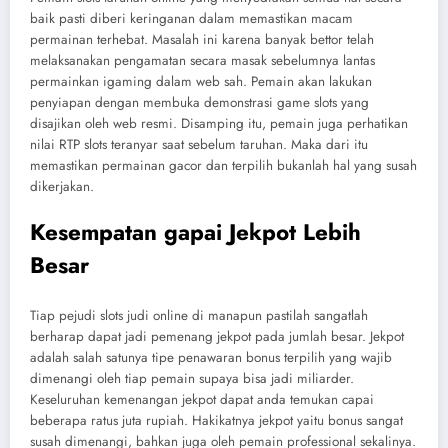
baik pasti diberi keringanan dalam memastikan macam
permainan terhebat. Masalah ini karena banyak bettor telah
melaksanakan pengamatan secara masak sebelumnya lantas
permainkan igaming dalam web sah. Pemain akan lakukan
penyiapan dengan membuka demonstrasi game slots yang
disajikan oleh web resmi. Disamping itu, pemain juga perhatikan
nilai RTP slots teranyar saat sebelum taruhan. Maka dari itu
memastikan permainan gacor dan terpilih bukanlah hal yang susah
dikerjakan.
Kesempatan gapai Jekpot Lebih
Besar
Tiap pejudi slots judi online di manapun pastilah sangatlah
berharap dapat jadi pemenang jekpot pada jumlah besar. Jekpot
adalah salah satunya tipe penawaran bonus terpilih yang wajib
dimenangi oleh tiap pemain supaya bisa jadi miliarder.
Keseluruhan kemenangan jekpot dapat anda temukan capai
beberapa ratus juta rupiah. Hakikatnya jekpot yaitu bonus sangat
susah dimenangi, bahkan juga oleh pemain professional sekalinya.