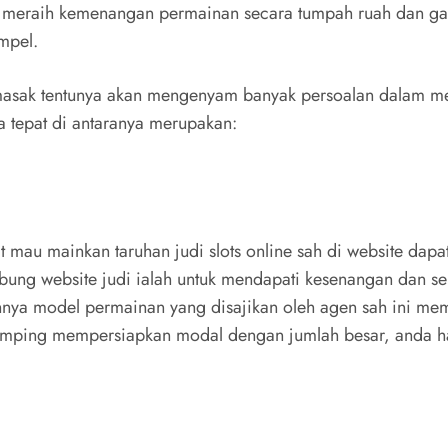
 meraih kemenangan permainan secara tumpah ruah dan ga
impel.
 masak tentunya akan mengenyam banyak persoalan dalam m
a tepat di antaranya merupakan:
at mau mainkan taruhan judi slots online sah di website dap
ung website judi ialah untuk mendapati kesenangan dan seli
hnya model permainan yang disajikan oleh agen sah ini mem
amping mempersiapkan modal dengan jumlah besar, anda ha