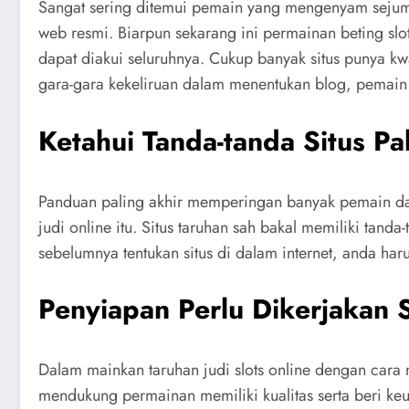
Sangat sering ditemui pemain yang mengenyam sejuml
web resmi. Biarpun sekarang ini permainan beting slots
dapat diakui seluruhnya. Cukup banyak situs punya kwa
gara-gara kekeliruan dalam menentukan blog, pemain 
Ketahui Tanda-tanda Situs Pa
Panduan paling akhir memperingan banyak pemain dala
judi online itu. Situs taruhan sah bakal memiliki tand
sebelumnya tentukan situs di dalam internet, anda har
Penyiapan Perlu Dikerjakan 
Dalam mainkan taruhan judi slots online dengan cara r
mendukung permainan memiliki kualitas serta beri ke