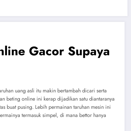
Online Gacor Supaya
ruhan uang asli itu makin bertambah dicari serta
 beting online ini kerap dijadikan satu diantaranya
tas buat pusing. Lebih permainan taruhan mesin ini
bermainya termasuk simpel, di mana bettor hanya