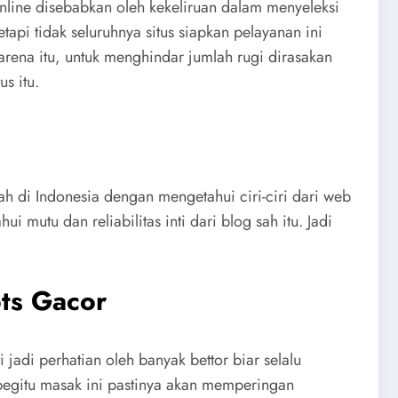
line disebabkan oleh kekeliruan dalam menyeleksi
tapi tidak seluruhnya situs siapkan pelayanan ini
karena itu, untuk menghindar jumlah rugi dirasakan
s itu.
 di Indonesia dengan mengetahui ciri-ciri dari web
 mutu dan reliabilitas inti dari blog sah itu. Jadi
ots Gacor
jadi perhatian oleh banyak bettor biar selalu
begitu masak ini pastinya akan memperingan